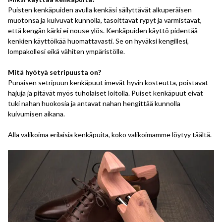
Puisten kenkäpuiden avulla kenkäsi säilyttävät alkuperäisen
muotonsa ja kuivuvat kunnolla, tasoittavat rypyt ja varmistavat,
että kengän kärki ei nouse ylös. Kenkäpuiden käyttö pidentää
kenkien käyttöikää huomattavasti. Se on hyväksi kengillesi,
lompakollesi eikä vähiten ympäristölle.
Mitä hyötyä setripuusta on?
Punaisen setripuun kenkäpuut imevät hyvin kosteutta, poistavat
hajuja ja pitävät myös tuholaiset loitolla. Puiset kenkäpuut eivät
tuki nahan huokosia ja antavat nahan hengittää kunnolla
kuivumisen aikana.
Alla valikoima erilaisia kenkäpuita,
koko valikoimamme löytyy täältä
.