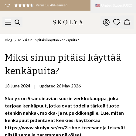
🇺🇸
United States
(
USD
)
4.7
Perustuu 464 ääneen
Blog
Miksi sinun pitäisi käyttää kenkäpuita?
Miksi sinun pitäisi käyttää
kenkäpuita?
18 June 2024
|
updated 26 May 2026
Skolyx on Skandinavian suurin verkkokauppa, joka
tarjoaa kenkäpuut, jotka ovat todella tärkeä tuote
etenkin nahka-, mokka- ja nupukkikengille. Lue, miten
kenkäpuut pidentävät kenkiesi käyttöikää
https://www.skolyx.se/en/3-shoe-treesandja tekevät
niistä samalla paremman näköiset.