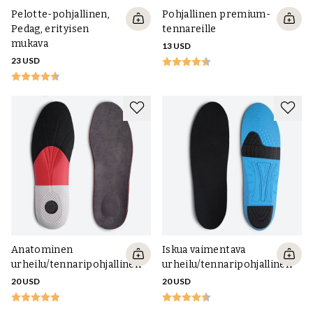
Pelotte-pohjallinen,
Pohjallinen premium-
Pedag, erityisen
tennareille
mukava
13 USD
23 USD
Anatominen
Iskua vaimentava
urheilu/tennaripohjallinen
urheilu/tennaripohjallinen
20 USD
20 USD