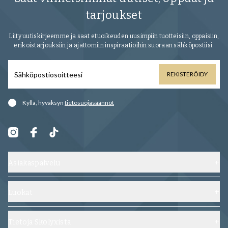
tarjoukset
Liity uutiskirjeemme ja saat etuoikeuden uusimpiin tuotteisiin, oppaisiin,
erikoistarjouksiin ja ajattomiin inspiraatioihin suoraan sähköpostiisi.
REKISTERÖIDY
Kyllä, hyväksyn
tietosuojasäännöt
Asiakaspalvelu
Ota yhteyttä
Toimitus, vaihdot ja palautukset
Luokat
Usein kysytyt kysymykset
Kengät
Ehdot ja edellytykset
Lepolestit
Tietoja Skolyxista