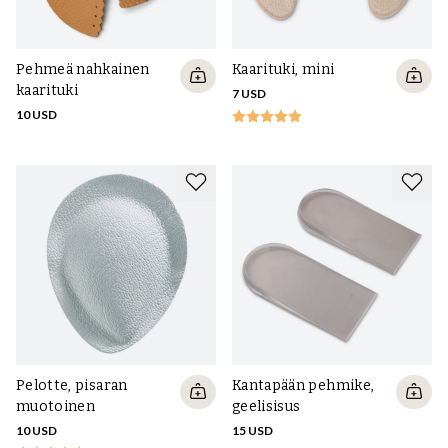
Pehmeä nahkainen
Kaarituki, mini
kaarituki
7 USD
10 USD
Pelotte, pisaran
Kantapään pehmike,
muotoinen
geelisisus
10 USD
15 USD