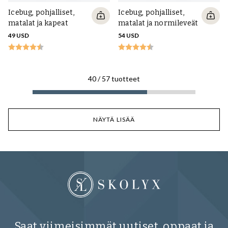
Icebug, pohjalliset,
Icebug, pohjalliset,
matalat ja kapeat
matalat ja normileveät
49 USD
54 USD
40
/
57
tuotteet
NÄYTÄ LISÄÄ
Saat viimeisimmät uutiset, oppaat ja