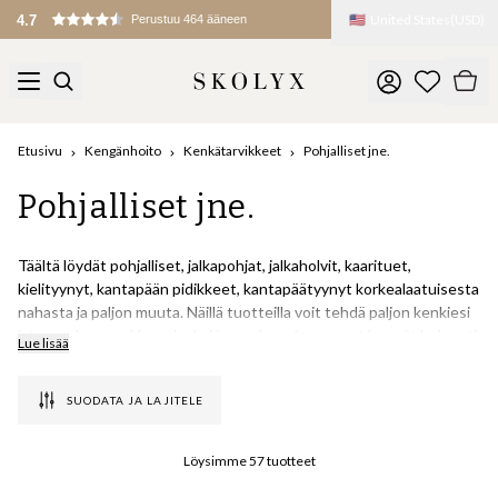
🇺🇸
United States
(
USD
)
Etusivu
Kengänhoito
Kenkätarvikkeet
Pohjalliset jne.
Pohjalliset jne.
Täältä löydät pohjalliset, jalkapohjat, jalkaholvit, kaarituet,
kielityynyt, kantapään pidikkeet, kantapäätyynyt korkealaatuisesta
nahasta ja paljon muuta. Näillä tuotteilla voit tehdä paljon kenkiesi
istuvuuden muokkaamiseksi ja saada mukavammat kengät helposti
Lue lisää
ja edullisesti.
SUODATA JA LAJITELE
Kun ostamme kenkiä, on usein osa kengän istuvuudesta, joka ei ole
100-prosenttinen. Sen sijaan, että käyttäisit kenkiä, jotka ovat
esimerkiksi hieman löysät, voit ostaa tuotteita, jotka muokkaavat
Löysimme
57
tuotteet
istuvuutta täydellisesti. Hieman suuriin kenkiin voi laittaa ohuen