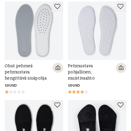
Ohut pehmeä
Pehmustava
pehmustava
pohjallinen,
hengittävä sisäpohja
muistivaahto
10 USD
10 USD