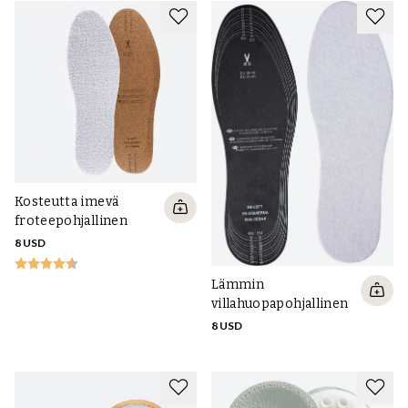
Kosteutta imevä
froteepohjallinen
8 USD
Lämmin
villahuopapohjallinen
8 USD