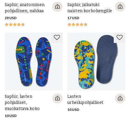
Saphir, anatominen
Saphir, jalkatuki
pohjallinen, nahkaa
naisten korkokengille
29 USD
17 USD
Saphir, lasten
Lasten
pohjalliset,
urheilupohjalliset
muokattava koko
10 USD
10 USD