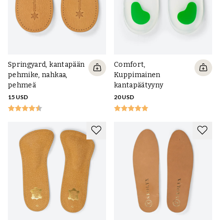
Springyard, kantapään
Comfort,
pehmike, nahkaa,
Kuppimainen
pehmeä
kantapäätyyny
15 USD
20 USD