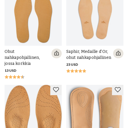
sitä taaksepäin, toimii usein erityisen hyvin loaferissa. Jos
kantapään alue on liian suuri, pehmeä kantapääpidike voi olla hyvä
vaihtoehto, joka täyttää kantapään ja tekee siitä pehmeämmän.
Koko kengän tai vain kengän takaosan pohjallinen voi myös auttaa
kantapään liukumiseen. Joskus kahden tai useamman edellä
mainitun yhdistelmä on paras ratkaisu kengästä ja jalasta riippuen.
Ohut
Saphir, Medaille d'Or,
nahkapohjallinen,
ohut nahkapohjallinen
jossa korkkia
23 USD
13 USD