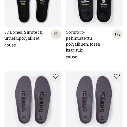
52 Bones, Slimtech,
Comfort-
urheilupohjalliset
pehmustettu
pohjallinen, jossa
40 USD
kaarituki
20 USD