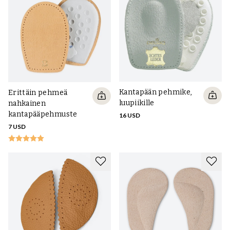
Kantapään pehmike,
Erittäin pehmeä
luupiikille
nahkainen
kantapääpehmuste
16 USD
7 USD