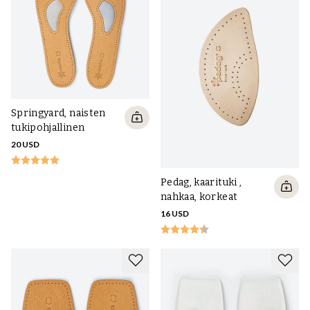
Springyard, naisten
tukipohjallinen
20 USD
Pedag, kaarituki ,
nahkaa, korkeat
16 USD