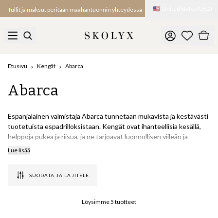
🇺🇸
United States
(
USD
)
Tullit ja maksut peritään maahantuonnin yhteydessä
Etusivu
Kengät
Abarca
Abarca
Espanjalainen valmistaja Abarca tunnetaan mukavista ja kestävästi
tuotetuista espadrilloksistaan. Kengät ovat ihanteellisia kesällä,
helppoja pukea ja riisua, ja ne tarjoavat luonnollisen viileän ja
rennon tuntuman.
Lue lisää
Jokainen Abarca-espadrillopari on valmistettu käsin Murciassa,
SUODATA JA LAJITELE
Espanjassa. Materiaalit hankitaan pääasiassa paikallisilta
luomutuottajilta, mikä takaa minimaalisen hiilijalanjäljen ja
mahdollistaa laadun tarkan valvonnan. Abarcan sitoutuminen
Löysimme
5
tuotteet
käsityötaitoon ja kestävyyteen on tuonut brändille