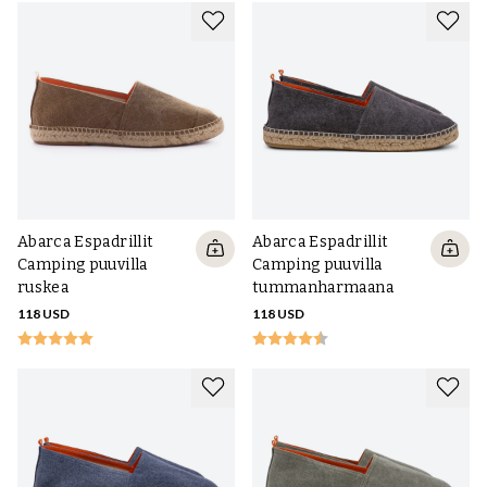
maailmanlaajuista näkyvyyttä, ja sen kenkiä myydään yli 400
jälleenmyyjän kautta ympäri maailmaa.
Abarcan espadrillot valmistetaan perinteisellä tavalla, ja pohjan
pohja on valmistettu juuttiköysistä. Tätä täydentää
luonnonkumista valmistettu ulkopohja, joka lisää pitoa ja
kestävyyttä.
Abarca Espadrillit
Abarca Espadrillit
Camping puuvilla
Camping puuvilla
ruskea
tummanharmaana
118 USD
118 USD