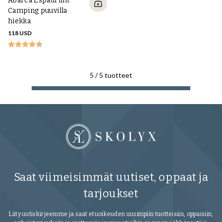
Abarca Espadrillit
Camping puuvilla
hiekka
118 USD
5
/
5
tuotteet
Saat viimeisimmät uutiset, oppaat ja
tarjoukset
Liity uutiskirjeemme ja saat etuoikeuden uusimpiin tuotteisiin, oppaisiin,