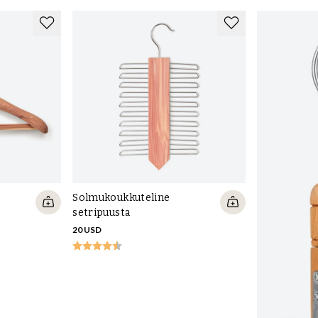
Solmukoukkuteline
setripuusta
20 USD