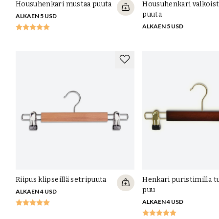
Housuhenkari mustaa puuta
Housuhenkari valkois
puuta
ALKAEN 5 USD
ALKAEN 5 USD
Riipus klipseillä setripuuta
Henkari puristimilla
puu
ALKAEN 4 USD
ALKAEN 4 USD