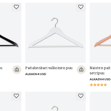
a parhaalla mahdollisella
a olla pesemättä koneessa liian usein. Ripusta vaatteet
at kuin uusia hetken kuluttua raikkaassa ilmassa. Voit
svaatteet, villavaatteet ja puvut - vaatteet, jotka muuten
minen on ylivoimaisesti hellävaraisinta vaatteille ja
ollisimman alhaisessa pesulämpötilassa ja käytä vain
aisen Tangent GC:n erinomaisia erikoispesuaineita.
uu
Paitahenkari valkoinen puu
Naisten pai
setripuu
ALKAEN 4 USD
ALKAEN 4 USD
lloin nahkatuotteesi kestävät kauemmin ja näyttävät
den hoitoon ja suojaamiseen huonekaluissa, käsineissä,
uta. Tärkeintä on pitää nahka puhtaana, kosteutettuna ja
eille, on Saphir Medaille d'Or Leather Lotion. Harjaa tai
stä se nahkaan, anna kuivua 5-10 minuuttia ja harjaa pinta
on suojaava luonnollinen vahakerros, joka ei tummu tai