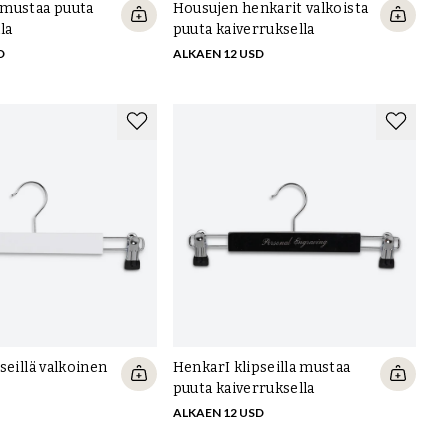
mustaa puuta
Housujen henkarit valkoista
la
puuta kaiverruksella
D
ALKAEN 12 USD
seillä valkoinen
HenkarI klipseilla mustaa
puuta kaiverruksella
ALKAEN 12 USD