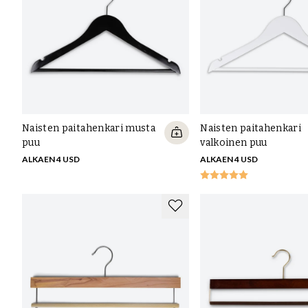
tahriudu.
Lue lisää nahanhoito-oppaastamme täältä
.
Mihin setri on hyvä ja mistä se on peräi
Punaisella setrillä on monia hienoja ominaisuuksia, kuten se, että se
antiseptisiä ominaisuuksia, se on tuholaisten kestävää, kestävää ja
Naisten paitahenkari musta
Naisten paitahenkari
se on puulaji, jota on runsaasti maailmassa ja jonka korjuu tapaht
puu
valkoinen puu
tapauksessamme kaikki puu on peräisin Yhdysvalloista. Tämä teke
ALKAEN 4 USD
ALKAEN 4 USD
oppaasta voit lukea lisää setripuusta
.