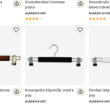
ta
Housuhenkari tummaa
Housuboyle 
puuta
kaiverruksel
ALKAEN 5 USD
ALKAEN 12 US
 tumma
Housupidin klipseillä, musta
Henkari klip
puu
puu
ALKAEN 4 USD
ALKAEN 4 USD