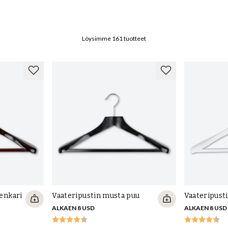
a?
Löysimme
161
tuotteet
 vähän tilaa, saavat roikkua luonnollisella ja ilmavalla
vät vaatteidesi käyttöikää. Tämä pätee riippumatta siitä,
ita, housuhenkareita ja hameen ripustimia vai tukevia
päällysvaatteensa. Meillä on myös ripustimia solmioille,
lejäni tuholaisilta?
ella ikäviä reikiä ja vahinkoja vaatteisiin ja tekstiileihin.
illa. Tuholaiset eivät nimittäin pidä setripuun tuoksusta,
ripuusta tehtyjä henkareita tai setripaloja, -palloja tai -
a, ja ne sopivat erinomaisesti kesämökin
enkari
Vaateripustin musta puu
Vaateripust
ALKAEN 8 USD
ALKAEN 8 USD