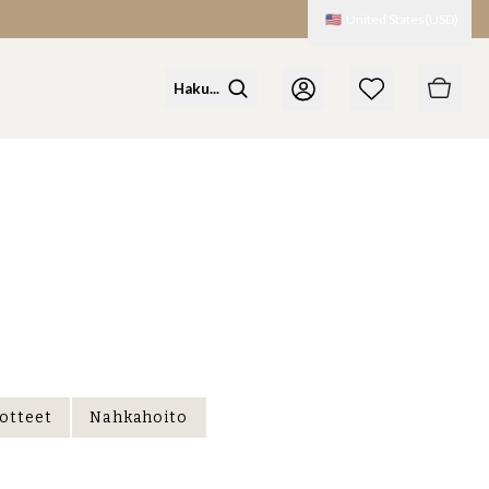
🇺🇸
United States
(
USD
)
uotteet
Nahkahoito