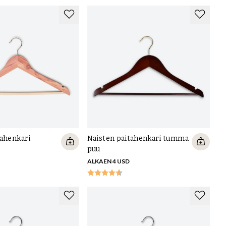
tahenkari
Naisten paitahenkari tumma
puu
ALKAEN 4 USD