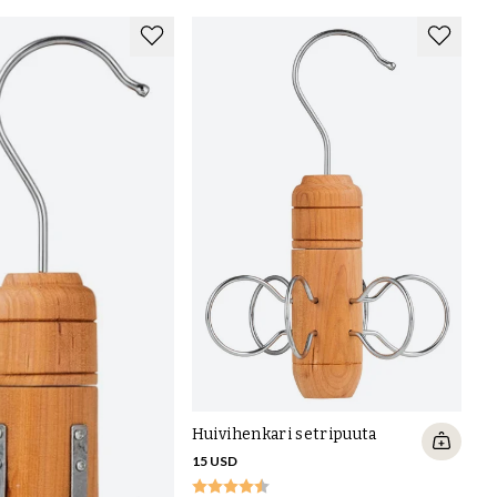
Huivihenkari setripuuta
15 USD