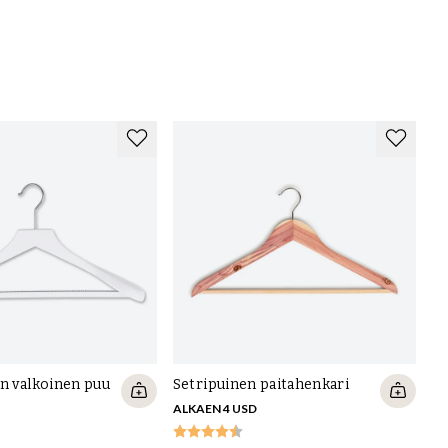
in valkoinen puu
Setripuinen paitahenkari
ALKAEN 4 USD