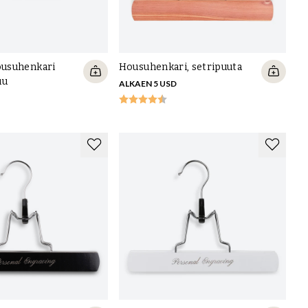
usuhenkari
Housuhenkari, setripuuta
uu
ALKAEN 5 USD