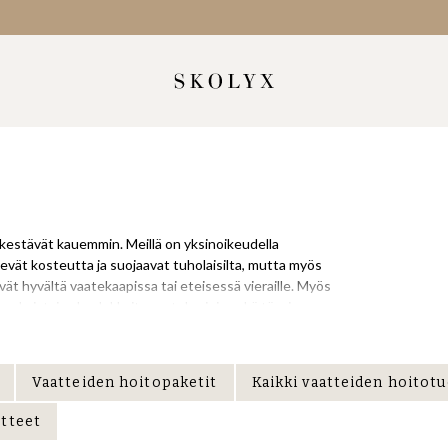
a kestävät kauemmin. Meillä on yksinoikeudella
evät kosteutta ja suojaavat tuholaisilta, mutta myös
ävät hyvältä vaatekaapissa tai eteisessä vieraille. Myös
t-valmistajan laadukkaita vaateharjoja sekä täysin
levat kosteutta ja pitävät tuholaiset loitolla.
aatikoissa, on tärkeää, että ne säilytetään oikein. Jos
Vaatteiden hoitopaketit
Kaikki vaatteiden hoitot
milta myöhemmin.
tteet
le, jotka haluavat päivittää vaatekaappinsa.