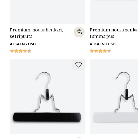
Premium-housuhenkari,
Premium housuhenka
setripuuta
tumma puu
ALKAEN 7 USD
ALKAEN 7 USD