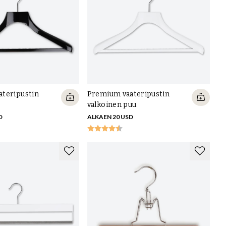
teripustin
Premium vaateripustin
valkoinen puu
D
ALKAEN 20 USD