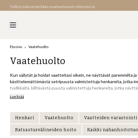
Tullit ja maksut peritään maahantuonnin yhteydessä
Etusivu
Vaatehuolto
Vaatehuolto
Kun säilytät ja hoidat vaatteitasi oikein, ne näyttävät paremmilta j
käsittelemättömästä setripuusta valmistettuja henkareita, jotka im
tyylikkäitä, kiiltävästä puusta valmistettuja henkareita, jotka näytt
muita vaatteiden säilytys- ja hoitotuotteita, kuten brittiläisen Ken
Lue lisää
luonnollisia tuoksupusseja ja muita setripuutuotteita, jotka houkutte
Koska vaatteesi viettävät suurimman osan ajastaan henkareissa tai l
Henkari
Vaatehuolto
Vaatteiden varastointi
huolehdit tavaroistasi, ne kestävät pidempään ja näyttävät parem
Ratsastusvälineiden hoito
Kaikki nahanhoitotuo
Monissa henkareissamme on erittäin edullinen irtomyyntialennus niil