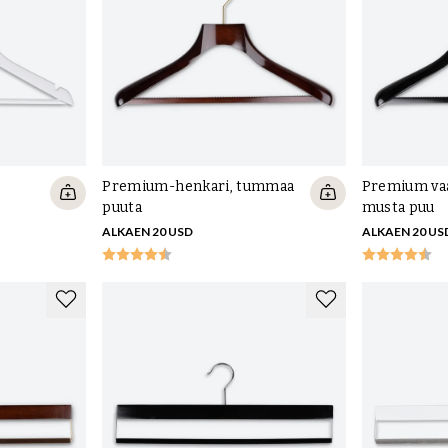
sin?
 imee hyvin kosteutta, sillä on hajunpoisto- ja
 kevyttä, ja paljon muuta. Punasepän suuri etu on se, että
Premium-henkari, tummaa
Premium vaa
uu pääasiassa luonnossa kasvaneista metsistä, meidän
puuta
musta puu
e punaseprasta ympäristön kannalta hyvää.
Tästä
ALKAEN 20 USD
ALKAEN 20 US