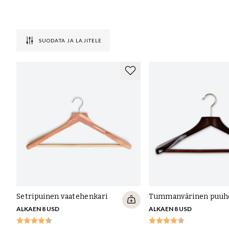
Miksi vaatteiden pitäisi olla henkareiss
SUODATA JA LAJITELE
Vaatteiden säilyttämisen kauneus henkareissa on siinä, että ne vievät
tavalla ja vapautuvat rypyistä ja ryppyistä - seikkoja, jotka pidentä
onko sinulla vaatekaappiin erilaisia paitahenkareita, puserohenkare
takkihenkareita hattuhyllyyn, johon perhe ja vieraat voivat ripustaa 
huiveille ja vöille.
Miten voin suojella vaatteitani ja tekstii
Tuholaiset, kuten turkiskuoriaiset ja koiperhoset, voivat aiheuttaa tod
On kuitenkin olemassa helppo tapa torjua näitä, luonnon setrituotte
ja ne pysyvät poissa, jos vaatekaapissasi tai vaatehuoneessasi on set
pusseja. Pussit setripurua myös vetävät puoleensa paljon kosteutt
Setripuinen vaatehenkari
Tummanvärinen puuh
liinavaatekaappiin tai vastaavaan.
ALKAEN 8 USD
ALKAEN 8 USD