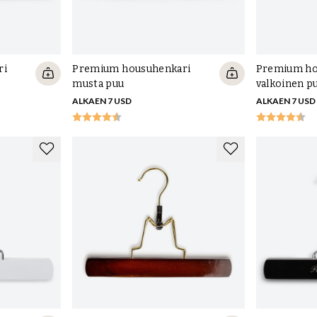
ri
Premium housuhenkari
Premium ho
musta puu
valkoinen p
ALKAEN 7 USD
ALKAEN 7 USD