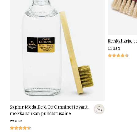
Kenkäharja, t
11 USD
Saphir Medaille d'Or Omninettoyant,
mokkanahkan puhdistusaine
22 USD