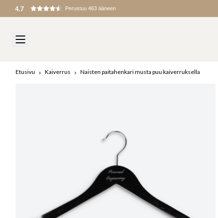
Tullit ja maksut peritään maahantuonnin yhteydessä
Etusivu
Kaiverrus
Naisten paitahenkari musta puu kaiverruksella