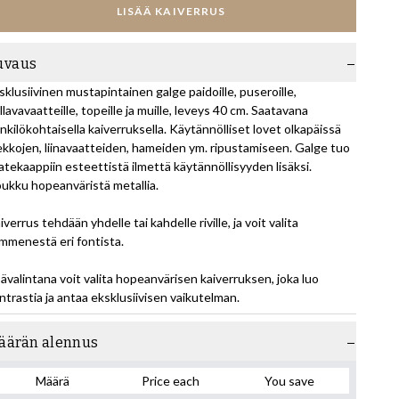
LISÄÄ KAIVERRUS
uvaus
sklusiivinen mustapintainen galge paidoille, puseroille,
llavavaatteille, topeille ja muille, leveys 40 cm. Saatavana
nkilökohtaisella kaiverruksella. Käytännölliset lovet olkapäissä
kkojen, liinavaatteiden, hameiden ym. ripustamiseen. Galge tuo
atekaappiin esteettistä ilmettä käytännöllisyyden lisäksi.
ukku hopeanväristä metallia.
iverrus tehdään yhdelle tai kahdelle riville, ja voit valita
mmenestä eri fontista.
sävalintana voit valita hopeanvärisen kaiverruksen, joka luo
ntrastia ja antaa eksklusiivisen vaikutelman.
äärän alennus
Määrä
Price each
You save