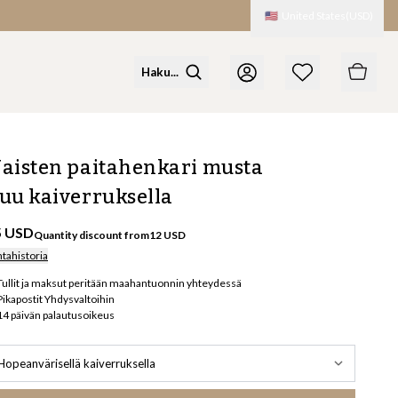
🇺🇸
United States
(
USD
)
aisten paitahenkari musta
uu kaiverruksella
5 USD
Quantity discount from
12
USD
ntahistoria
Tullit ja maksut peritään maahantuonnin yhteydessä
Pikapostit Yhdysvaltoihin
14 päivän palautusoikeus
Hopeanvärisellä kaiverruksella