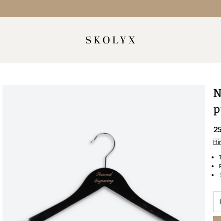
N
p
2
Hi