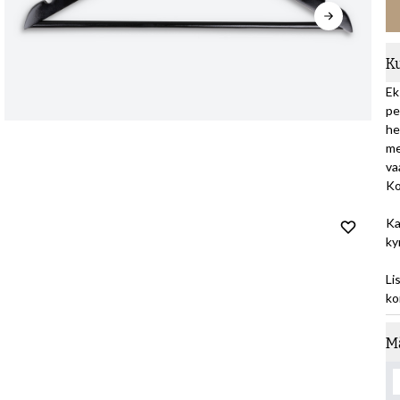
K
Ek
pe
he
me
va
Ko
Ka
ky
Li
ko
M