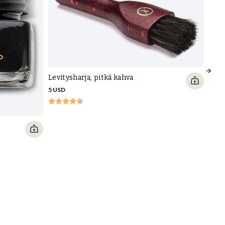
Levitysharja, pitkä kahva
5 USD
Mokk
14 U