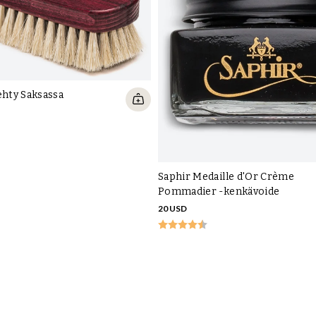
ehty Saksassa
Saphir Medaille d'Or Crème
Pommadier -kenkävoide
20 USD