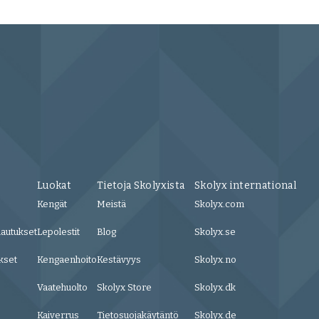
Luokat
Tietoja Skolyxista
Skolyx international
Kengät
Meistä
Skolyx.com
lautukset
Lepolestit
Blog
Skolyx.se
kset
Kengaenhoito
Kestävyys
Skolyx.no
Vaatehuolto
Skolyx Store
Skolyx.dk
Kaiverrus
Tietosuojakäytäntö
Skolyx.de