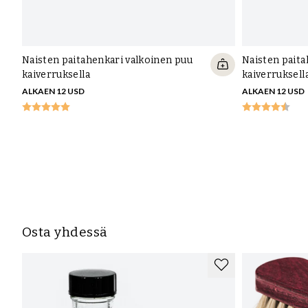
Naisten paitahenkari valkoinen puu
Naisten pait
kaiverruksella
kaiverruksell
ALKAEN 12 USD
ALKAEN 12 USD
Osta yhdessä