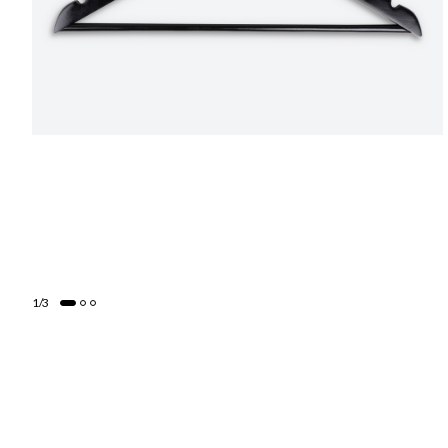
1
/
3