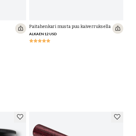
Paitahenkari musta puu kaiverruksella
ALKAEN 12 USD
Nais
kaiv
ALKA