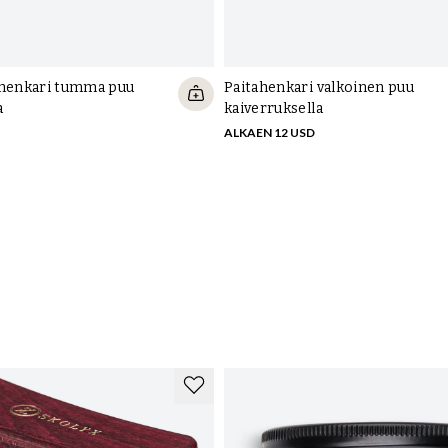
ahenkari tumma puu
Paitahenkari valkoinen puu
a
kaiverruksella
ALKAEN 12 USD