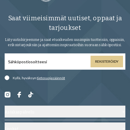
Saat viimeisimmät uutiset, oppaat ja
tarjoukset
Liity uutiskirjeemme ja saat etuoikeuden uusimpiin tuotteisiin, oppaisiin,
erikoistarjouksiin ja ajattomiin inspiraatioihin suoraan sähköpostiisi.
REKISTERÖIDY
Kyllä, hyväksyn
tietosuojasäännöt
Asiakaspalvelu
Ota yhteyttä
Toimitus, vaihdot ja palautukset
Luokat