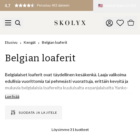
🇺🇸
United States
(
USD
)
4.7
Perustuu 463 ääneen
Etusivu
Kengät
Belgian loaferit
Belgian loaferit
Belgialaiset loaferit ovat täydellinen kesäkenkä. Laaja valikoima
edullisia vuorittomia tai pehmeästi vuorattuja, erittäin kevyitä ja
mukavia belgialaisia loafereita kuuluisalta espanjalaiselta Yanko-
merkiltä on ollut valtava menestys. On helppo ymmärtää miksi, sillä
Lue lisää
erinomaisen laadukkaat kengät, jotka istuvat kuin hansikas jalkaasi,
ovat saatavilla suhteellisen edulliseen hintaan.
SUODATA JA LAJITELE
Toisin kuin monet muut belgialaiset loaferit, nämä kengät on tehty
kestämään muutakin kuin vain muutaman kauden. Ne on
Löysimme
31
tuotteet
valmistettu Blake-ommelluksella, ja ne voidaan nollata, niissä on