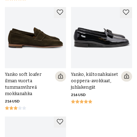
Yanko soft loafer
Yanko, kiiltonahkaiset
ilman vuorta
ooppera-avokkaat,
tummanvihreä
juhlakengät
mokkanahka
216 USD
216 USD