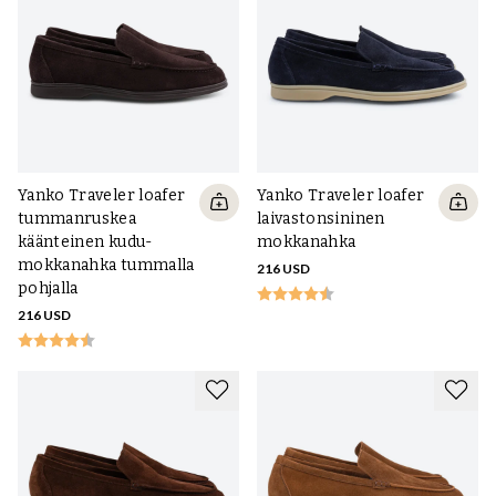
Yanko Traveler loafer
Yanko Traveler loafer
tummanruskea
laivastonsininen
käänteinen kudu-
mokkanahka
mokkanahka tummalla
216 USD
pohjalla
216 USD