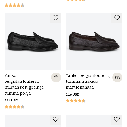
Yanko,
Yanko, belgianlouferit,
belgialaislouferit,
tummanruskeaa
mustaa soft grain ja
martionahkaa
tumma pohja
216 USD
216 USD