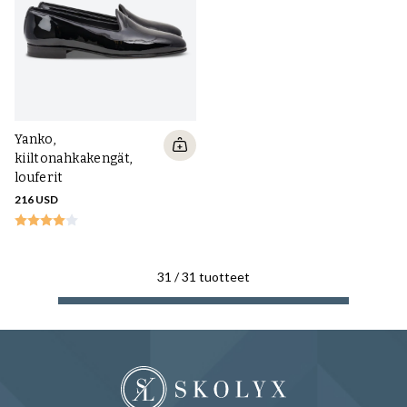
Yanko,
kiiltonahkakengät,
louferit
216 USD
31
/
31
tuotteet