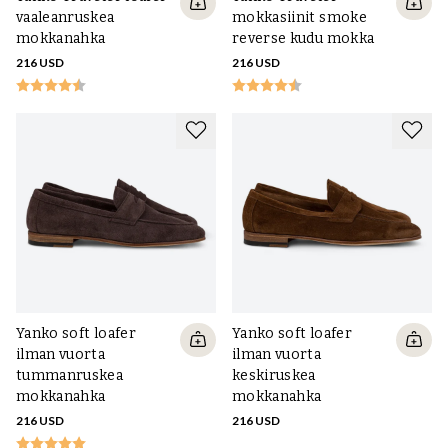
vaaleanruskea
mokkasiinit smoke
mokkanahka
reverse kudu mokka
216 USD
216 USD
Yanko soft loafer
Yanko soft loafer
ilman vuorta
ilman vuorta
tummanruskea
keskiruskea
mokkanahka
mokkanahka
216 USD
216 USD