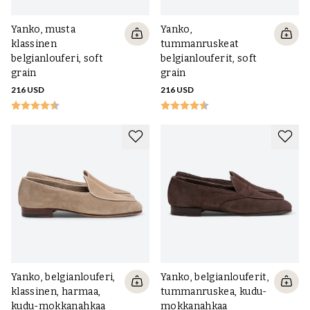
verrattuna tavallisiin nauhakenkiin, vaikka ne eivät tietenkään saisi
puristaa niin tiukasti, että se olisi epämukavaa. Belgialaisissa
Yanko, musta
Yanko,
loafereissa on myös matala etureuna, mikä voi tehdä istuvuudesta
klassinen
tummanruskeat
erityisen haastavaa. Jos sinun on kuitenkin valittava koko, joka on
belgianlouferi, soft
belgianlouferit, soft
hieman tilava, koska pienempi on liian tiukka tai lyhyt, tämä voidaan
grain
grain
yleensä ratkaista hyvällä tavalla, katso alla.
216 USD
216 USD
Miten vältän kantapään liukumisen
belgialaisissa loaferissa?
Helppo ja samalla erittäin toimiva tapa on lisätä
mokkanahkainen
kielityyny
, se pitää jalan alhaalla ja työntää sitä hyvällä tavalla
taaksepäin. Tätä voidaan tarvittaessa täydentää
ohuella
sisäpohjalla
ja joissakin tapauksissa myös
pehmeällä
mokkanahkaisella kantapääpidikkeellä
.
Yanko, belgianlouferi,
Yanko, belgianlouferit,
klassinen, harmaa,
tummanruskea, kudu-
kudu-mokkanahkaa
mokkanahkaa