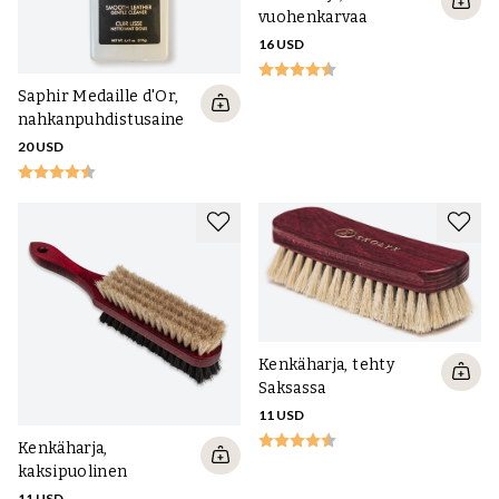
vuohenkarvaa
16 USD
Saphir Medaille d'Or,
nahkanpuhdistusaine
20 USD
Kenkäharja, tehty
Saksassa
11 USD
Kenkäharja,
kaksipuolinen
11 USD