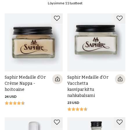
hellävaraisia puhdistusaineita ja hoitoaineita, joiden ainesosat eivät
Löysimme
11
tuotteet
tummenna materiaalia sen alkuperäisestä tilasta, mutta ravitsevat
sitä asianmukaisesti.
Saphir Medaille d'Or
Saphir Medaille d'Or
Crème Nappa -
Vacchetta
hoitoaine
kasviparkittu
nahkabalsami
24 USD
23 USD