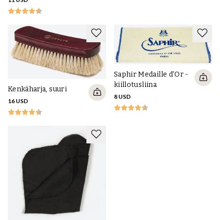
Saphir Medaille d'Or -
kiillotusliina
Kenkäharja, suuri
8 USD
16 USD