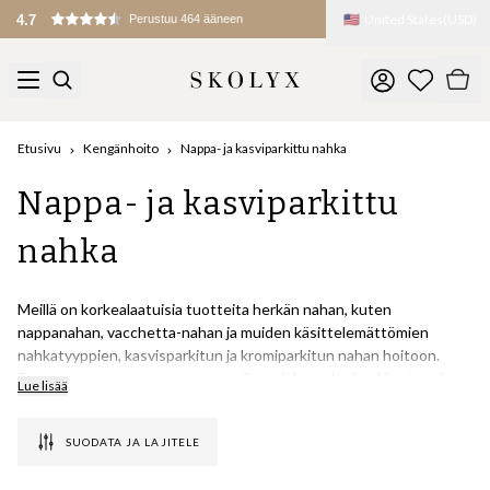
🇺🇸
United States
(
USD
)
Tullit ja maksut peritään maahantuonnin yhteydessä
Etusivu
Kengänhoito
Nappa- ja kasviparkittu nahka
Nappa- ja kasviparkittu
nahka
Meillä on korkealaatuisia tuotteita herkän nahan, kuten
nappanahan, vacchetta-nahan ja muiden käsittelemättömien
nahkatyyppien, kasvisparkitun ja kromiparkitun nahan hoitoon.
Tuotteet ovat muun muassa maailman johtavalta kenkien ja nahan
Lue lisää
hoitotuotteiden valmistajalta: Saphir Medaille d'Or.
SUODATA JA LAJITELE
Nappa- tai vacchetta-nahka, joka on käsittelemätöntä ja
luonnollisen täysnahkaista, voi olla herkempää ja vaatii usein