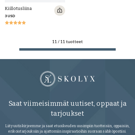
Kiillotusliina
3 USD
11
/
11
tuotteet
Saat viimeisimmät uutiset, oppaat ja
tarjoukset
Liity uutiskirjeemme ja saat etuoikeuden uusimpiin tuotteisiin, oppaisiin,
erikoistarjouksiin ja ajattomiin inspiraatioihin suoraan sähköpostiisi.