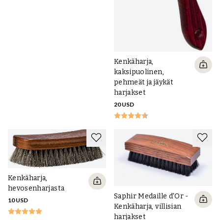
Kenkäharja,
kaksipuolinen,
pehmeät ja jäykät
harjakset
20 USD
Kenkäharja,
hevosenharjasta
Saphir Medaille d'Or -
10 USD
Kenkäharja, villisian
harjakset