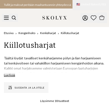
🇺🇸
United States
(
USD
)
Tullit ja maksut peritään maahantuonnin yhteydessä
Etusivu
Kengänhoito
Kenkäharjat
Kiillotusharjat
Kiillotusharjat
Täältä löydät tavalliset kenkäharjamme pölyn ja lian harjaamiseen
tai kenkävoiteen tai vahakiillon harjaamiseen kengänhoidon aikana.
Kaikki omat harjaksemme valmistetaan Euroopan laatuharjojen
mekassa, Saksan Schwarzwaldin alueella ilmastoneutraalissa
Lue lisää
tehtaassa, joka on valmistanut erilaisia harjaksia jo yli 80 vuoden
ajan.
SUODATA JA LAJITELE
Käytämme vain hienoimpia materiaaleja, esimerkiksi kaikki
harjanvarret on valmistettu värjätystä pyökkipuusta, joka on
Löysimme
18
tuotteet
peräisin paikallisesti korjatuista puista, ja harjakset on valmistettu