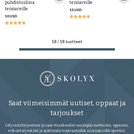
puhdistusliina
tennareille
tennareille
13 USD
10 USD
18
/
18
tuotteet
Saat viimeisimmät uutiset, oppaat ja
tarjoukset
Liity uutiskirjeemme ja saat etuoikeuden uusimpiin tuotteisiin, oppaisiin,
erikoistarjouksiin ja ajattomiin inspiraatioihin suoraan sähköpostiisi.