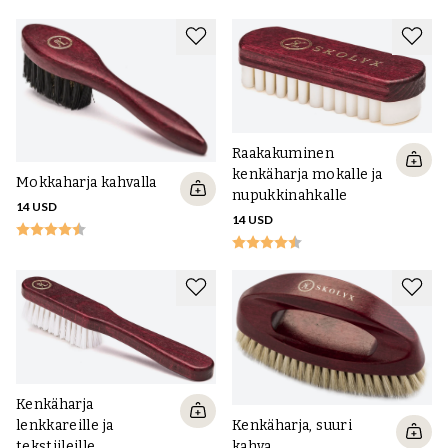
Raakakuminen
kenkäharja mokalle ja
Mokkaharja kahvalla
nupukkinahkalle
14 USD
14 USD
Kenkäharja
lenkkareille ja
Kenkäharja, suuri
tekstiileille
kahva