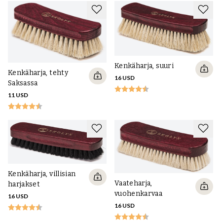
luonnollisesta hevosen hännän hiuksista, jotka ovat kestävämpiä ja
minimoivat karvojen irtoamisen. Myymme myös esimerkiksi Saphirin
siveltimiä.
Kenkäharja, suuri
Kenkäharja, tehty
16 USD
Saksassa
11 USD
Kenkäharja, villisian
Vaateharja,
harjakset
vuohenkarvaa
16 USD
16 USD