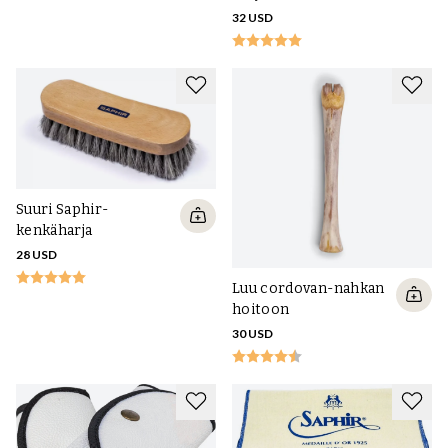
32 USD
Suuri Saphir-
kenkäharja
28 USD
Luu cordovan-nahkan
hoitoon
30 USD