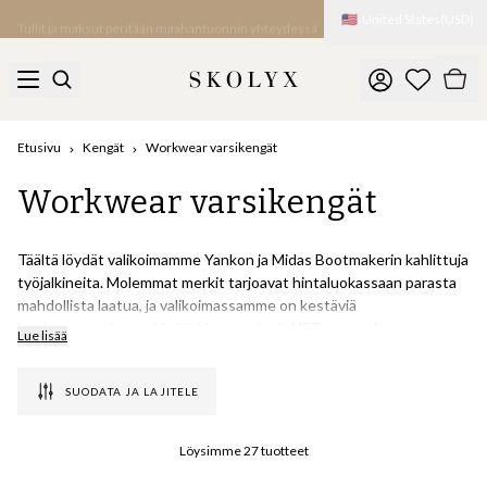
🇺🇸
United States
(
USD
)
Tullit ja maksut peritään maahantuonnin yhteydessä
Etusivu
Kengät
Workwear varsikengät
Workwear varsikengät
Täältä löydät valikoimamme Yankon ja Midas Bootmakerin kahlittuja
työjalkineita. Molemmat merkit tarjoavat hintaluokassaan parasta
mahdollista laatua, ja valikoimassamme on kestäviä
huoltosaappaita, mokkakärkisaappaita ja NST-saappaita.
Lue lisää
Yankolta tarjoamme kolme erilaista mallia eri nahkavaihtoehdoilla -
SUODATA JA LAJITELE
mukaan lukien kaksi versiota Shell Cordovan -värisenä. Mallisto,
jota me Skolyxilla olemme olleet mukana kehittämässä. Kengät
ovat Goodyear Welted ja helposti uudelleenpohjattavat, täysin
Löysimme
27
tuotteet
nahkavuoratut, niissä on nahkalaudasta valmistetut