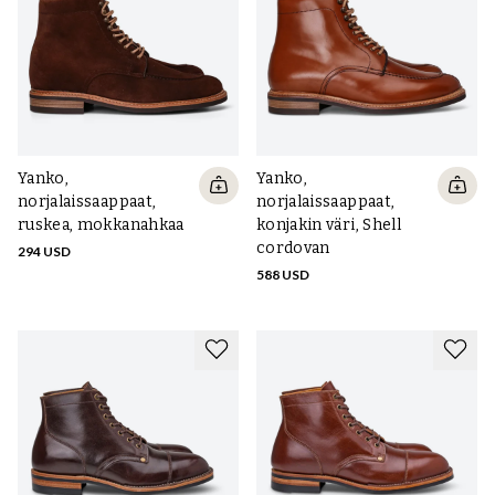
Yanko,
Yanko,
norjalaissaappaat,
norjalaissaappaat,
ruskea, mokkanahkaa
konjakin väri, Shell
cordovan
294 USD
588 USD