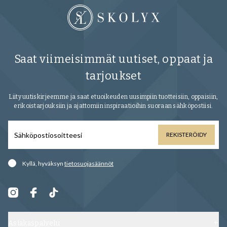
Saat viimeisimmät uutiset, oppaat ja
tarjoukset
Liity uutiskirjeemme ja saat etuoikeuden uusimpiin tuotteisiin, oppaisiin,
erikoistarjouksiin ja ajattomiin inspiraatioihin suoraan sähköpostiisi.
REKISTERÖIDY
Kyllä, hyväksyn
tietosuojasäännöt
Asiakaspalvelu