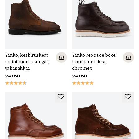
kun kulutuksen ja kovan käytön luonnollinen patina näkyy
materiaalissa, eikä mikään saappaatyyppi näytä samalta vuosien
kuluessa.
Yanko, keskiruskeat
Yanko Moc toe boot
maihinnousukengät,
tummanruskea
vahanahkaa
chromex
294 USD
294 USD