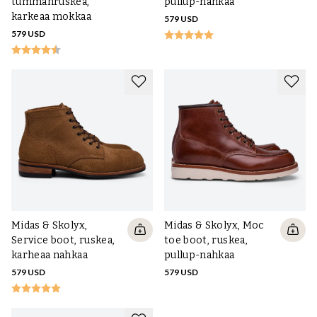
tummanruskea,
pullup-nahkaa
karkeaa mokkaa
579 USD
579 USD
Midas & Skolyx,
Midas & Skolyx, Moc
Service boot, ruskea,
toe boot, ruskea,
karheaa nahkaa
pullup-nahkaa
579 USD
579 USD