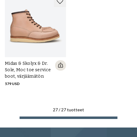
Midas & Skolyx & Dr.
Sole, Moc toe service
boot, värjäämätön
579 USD
27
/
27
tuotteet