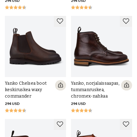
294 USD
294 USD
Yanko Chelsea boot
Yanko, norjalaissaapas,
keskiruskea waxy
tummanruskea,
commander
chromex-nahkaa
294 USD
294 USD