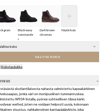
ck grain
Black waxy
Dark brown
Näytä lisää
commande
chromex
r
Valitse koko
VALITSE KOKO
Kokotaulukko
uvaus
stävästä skotlantilaisesta nahasta valmistettu kapeakärkinen
lvelusaapas, jonka väri on monipuolinen tummanruskea.
lmistettu W934-listalla, pyöreä suhteellisen tilava kärki.
odyear welted, joten ne voidaan helposti uusia, kokonaan
hkainen sisustus, nahkalevyinen kantapääjäykiste, joka