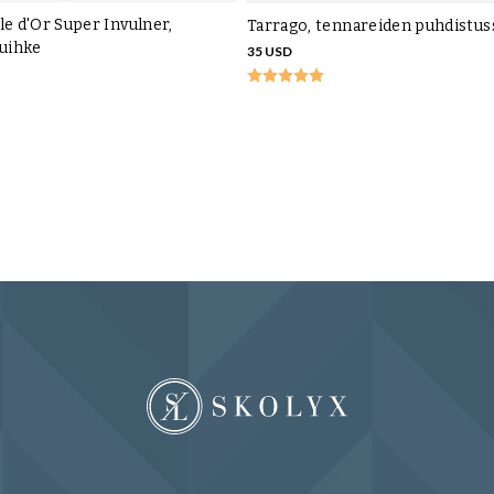
le d'Or Super Invulner,
Tarrago, tennareiden puhdistus
suihke
35 USD