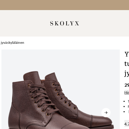
jyväskyläläinen
Y
t
j
2
Hi
4.