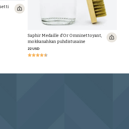
setti
Saphir Medaille d'Or Omninettoyant,
Kenk
mokkanahkan puhdistusaine
11 U
22 USD