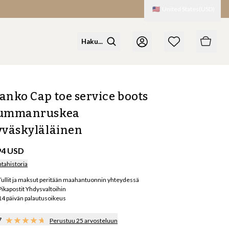
🇺🇸
United States
(
USD
)
anko Cap toe service boots
ummanruskea
yväskyläläinen
94 USD
ntahistoria
Tullit ja maksut peritään maahantuonnin yhteydessä
Pikapostit Yhdysvaltoihin
14 päivän palautusoikeus
7
Perustuu 25 arvosteluun