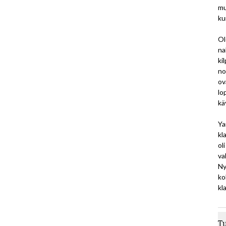
mu
ku
Ol
na
ki
no
ov
lo
kä
Ya
kl
ol
va
Ny
ko
kl
T