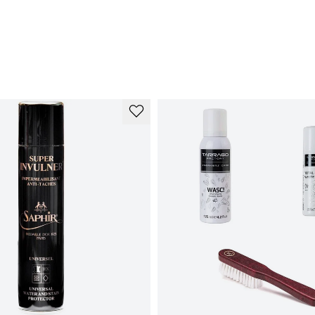
ma
Na
ka
po
to
Oh
ku
Ku
ku
er