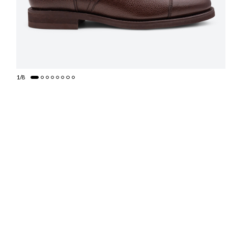
1
/
8