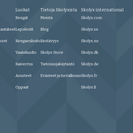
Luokat
Tietoja Skolyxista
Skolyx international
Kengät
Meistä
Skolyx.com
lautukset
Lepolestit
Blog
Skolyx.se
kset
Kengaenhoito
Kestävyys
Skolyx.no
Vaatehuolto
Skolyx Store
Skolyx.dk
Kaiverrus
Tietosuojakäytäntö
Skolyx.de
Asusteet
Evästeet ja turvallisuus
Skolyx.fr
Oppaat
Skolyx.fi