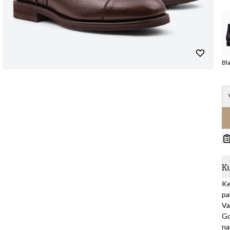
Bla
K
Ke
pa
Va
Go
na