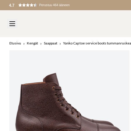
4.7
Perustuu 464 ääneen
Etusivu
Kengät
Saappaat
Yanko Cap toe service boots tummanruskea 