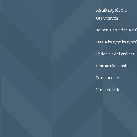
Asiakaspalvelu
Ota yhteyttä
Toimitus, vaihdot ja pa
Usein kysytyt kysymy
Ehdot ja edellytykset
Seuraa tilaustasi
Peruuta osto
Kirjaudu tilille