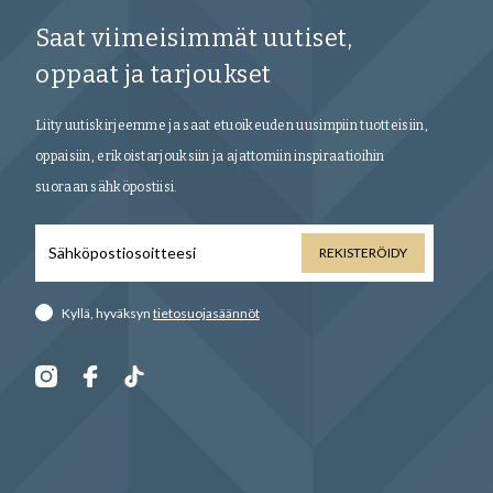
Saat viimeisimmät uutiset,
oppaat ja tarjoukset
Liity uutiskirjeemme ja saat etuoikeuden uusimpiin tuotteisiin,
oppaisiin, erikoistarjouksiin ja ajattomiin inspiraatioihin
suoraan sähköpostiisi.
REKISTERÖIDY
Kyllä, hyväksyn
tietosuojasäännöt