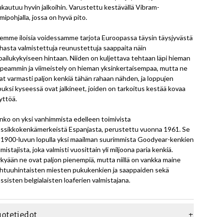
kautuu hyvin jalkoihin. Varustettu kestävällä Vibram-
mipohjalla, jossa on hyvä pito.
emme iloisia voidessamme tarjota Euroopassa täysin täysjyvästä
hasta valmistettuja reunustettuja saappaita näin
lpailukykyiseen hintaan. Niiden on kuljettava tehtaan läpi hieman
peammin ja viimeistely on hieman yksinkertaisempaa, mutta ne
at varmasti paljon kenkiä tähän rahaan nähden, ja loppujen
puksi kyseessä ovat jalkineet, joiden on tarkoitus kestää kovaa
yttöä.
nko on yksi vanhimmista edelleen toimivista
assikkokenkämerkeistä Espanjasta, perustettu vuonna 1961. Se
i 1900-luvun lopulla yksi maailman suurimmista Goodyear-kenkien
lmistajista, joka valmisti vuosittain yli miljoona paria kenkiä.
kyään ne ovat paljon pienempiä, mutta niillä on vankka maine
htuuhintaisten miesten pukukenkien ja saappaiden sekä
assisten belgialaisten loaferien valmistajana.
uotetiedot