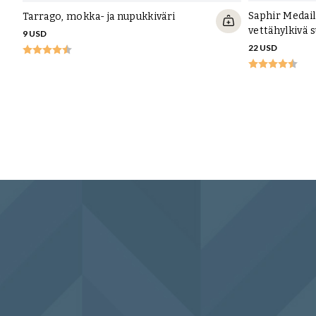
Saphir Medail
Tarrago, mokka- ja nupukkiväri
vettähylkivä 
9 USD
22 USD