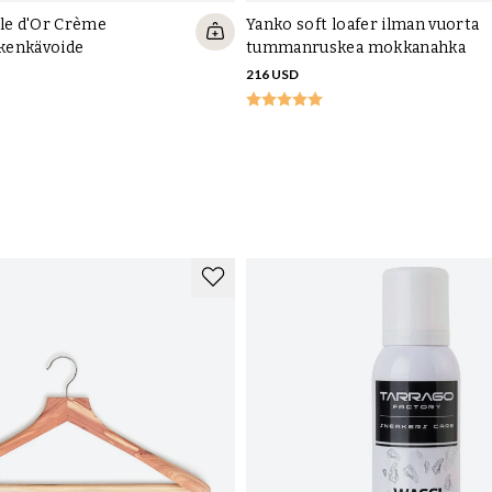
lle d'Or Crème
Yanko soft loafer ilman vuorta
kenkävoide
tummanruskea mokkanahka
216 USD