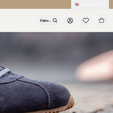
🇺🇸
United States
(
USD
)