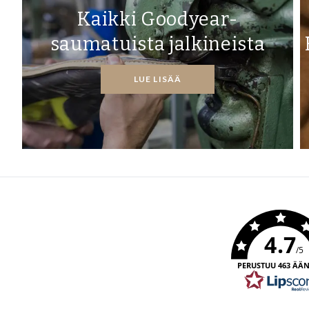
Kaikki Goodyear-
saumatuista jalkineista
LUE LISÄÄ
4.7
/5
PERUSTUU 463 ÄÄ