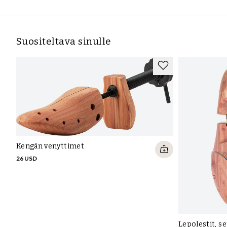
Suositeltava sinulle
Kengän venyttimet
26 USD
Lepolestit, s