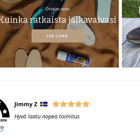
Ostajan opas
Kuinka ratkaista jalkavaivasi
LUE LISÄÄ
Jimmy Z
Hyvä laatu nopea toimitus
NEEN