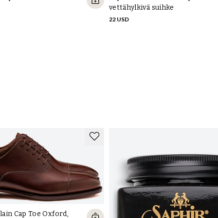
vettähylkivä suihke
22 USD
Plain Cap Toe Oxford,