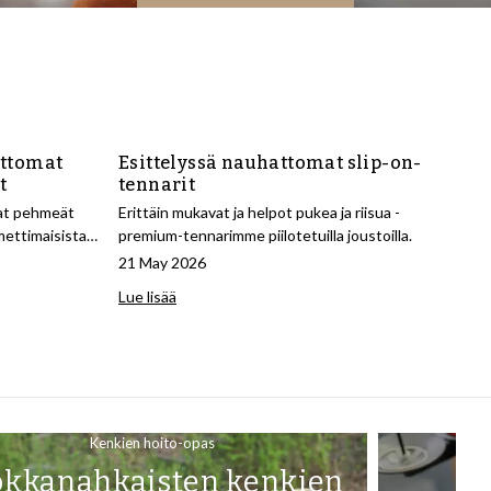
ittomat
Esittelyssä nauhattomat slip-on-
t
tennarit
mat pehmeät
Erittäin mukavat ja helpot pukea ja riisua -
amettimaisista
premium-tennarimme piilotetuilla joustoilla.
21 May 2026
Lue lisää
Kenkien hoito-opas
kkanahkaisten kenkien