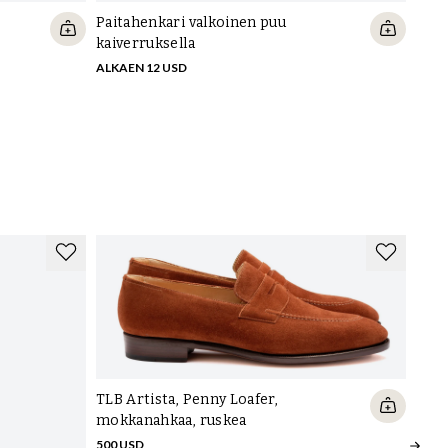
Paitahenkari valkoinen puu
kaiverruksella
ALKAEN 12 USD
Skol
tum
167 
TLB Artista, Penny Loafer,
mokkanahkaa, ruskea
500 USD