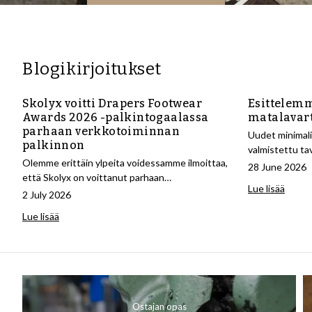
Blogikirjoitukset
Skolyx voitti Drapers Footwear
Esittelem
Awards 2026 -palkintogaalassa
matalavart
parhaan verkkotoiminnan
Uudet minimali
palkinnon
valmistettu ta
Olemme erittäin ylpeita voidessamme ilmoittaa,
erinomaisella 
28 June 2026
että Skolyx on voittanut parhaan
Lue lisää
verkkotoiminnan kategorian vuoden 2026
2 July 2026
Drapers Footwear Awards -palkintogaalassa, joka
Lue lisää
on yksi jalkineteollisuuden arvostetuimmista
kansainvalisista palkinnoista.
Ostajan opas