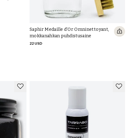
35 U
Saphir Medaille d'Or Omninettoyant,
mokkanahkan puhdistusaine
22 USD