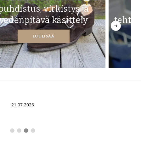
puhdistus, virkistys ja
V
vedenpitävä käsittely
tehta
LUE LISÄÄ
21.07.2026