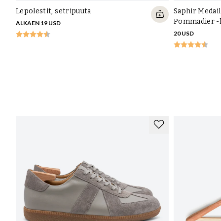
Lepolestit, setripuuta
Saphir Medai
Pommadier -
ALKAEN 19 USD
20 USD