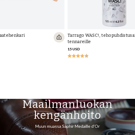
vaatehenkari
Tarrago WASC!, tehopuhdistusa
tennareille
15 USD
Maailmanluokan
kengänhoito
Muun muassa Saphir Medaille d'Or