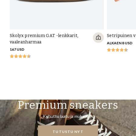
Skolyx premium GAT -lenkkarit,
Setripuinen 
vaaleanharmaa
ALKAEN 8 USD
167 USD
Premium sneakers
Kehuttu laatu ja mukavuus
TUTUSTU NYT