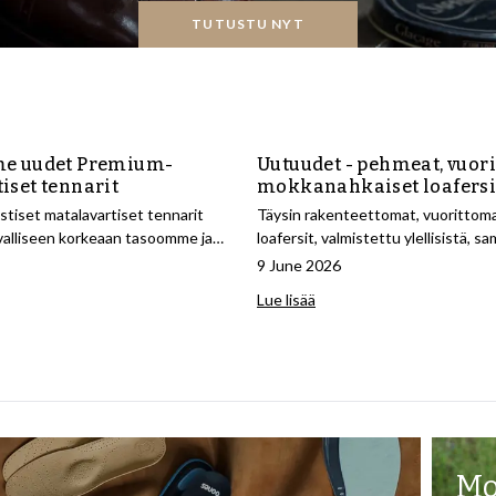
TUTUSTU NYT
me uudet Premium-
Uutuudet - pehmeat, vuor
iset tennarit
mokkanahkaiset loafersi
stiset matalavartiset tennarit
Täysin rakenteettomat, vuoritto
valliseen korkeaan tasoomme ja
loafersit, valmistettu ylellisistä, s
mukavuudella.
vasikannahkasemiskeistä.
9 June 2026
Lue lisää
Mo