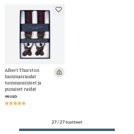
Albert Thurston
hammasraudat
tummansiniset ja
punaiset raidat
98 USD
27
/
27
tuotteet