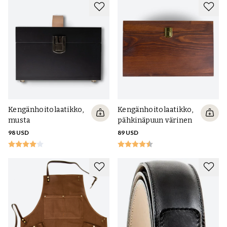
Kengänhoitolaatikko,
Kengänhoitolaatikko,
musta
pähkinäpuun värinen
98 USD
89 USD