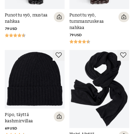
Punottu vyö, mustaa
Punottu vyö,
nahkaa
tummanruskeaa
nahkaa
79 USD
79 USD
Pipo, täyttä
kashmirvillaa
69 USD