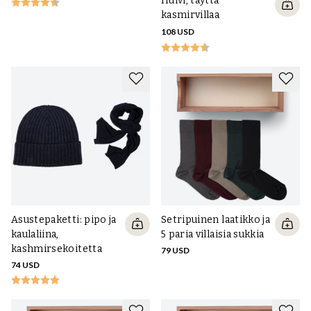
Huivi, täyttä
kasmirvillaa
108 USD
Asustepaketti: pipo ja
Setripuinen laatikko ja
kaulaliina,
5 paria villaisia sukkia
kashmirsekoitetta
79 USD
74 USD