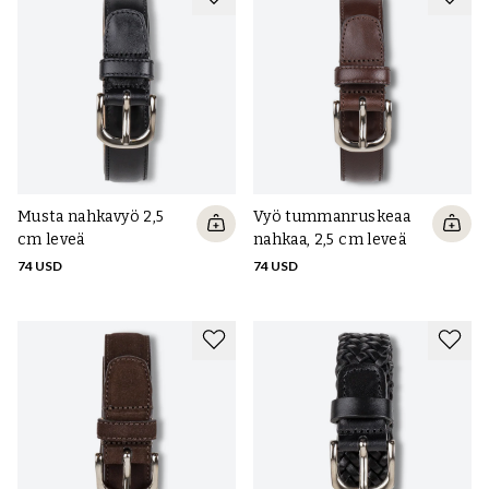
Musta nahkavyö 2,5
Vyö tummanruskeaa
cm leveä
nahkaa, 2,5 cm leveä
74 USD
74 USD