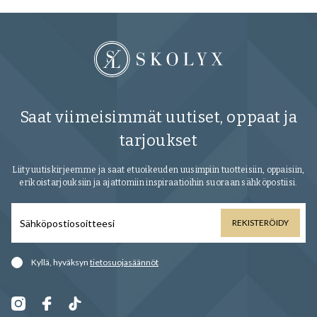
Saat viimeisimmät uutiset, oppaat ja
tarjoukset
Liity uutiskirjeemme ja saat etuoikeuden uusimpiin tuotteisiin, oppaisiin,
erikoistarjouksiin ja ajattomiin inspiraatioihin suoraan sähköpostiisi.
REKISTERÖIDY
Kyllä, hyväksyn
tietosuojasäännöt