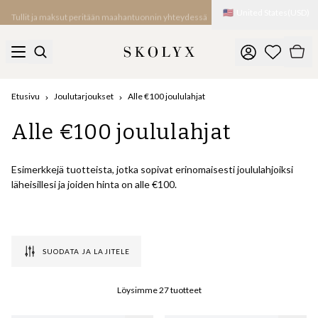
🇺🇸
United States
(
USD
)
Tullit ja maksut peritään maahantuonnin yhteydessä
Etusivu
Joulutarjoukset
Alle €100 joululahjat
Alle €100 joululahjat
Esimerkkejä tuotteista, jotka sopivat erinomaisesti joululahjoiksi
läheisillesi ja joiden hinta on alle €100.
SUODATA JA LAJITELE
Löysimme
27
tuotteet