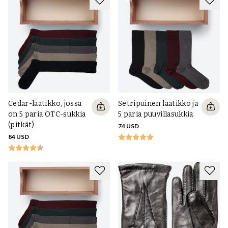
Cedar-laatikko, jossa
Setripuinen laatikko ja
on 5 paria OTC-sukkia
5 paria puuvillasukkia
(pitkät)
74 USD
84 USD