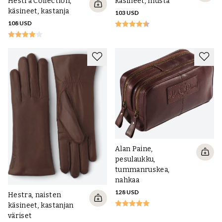
käsineet, musta
Hestra Collection,
käsineet, kastanja
103 USD
108 USD
Alan Paine,
pesulaukku,
tummanruskea,
nahkaa
128 USD
Hestra, naisten
käsineet, kastanjan
väriset