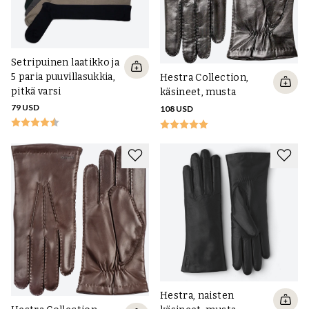
Setripuinen laatikko ja
5 paria puuvillasukkia,
Hestra Collection,
pitkä varsi
käsineet, musta
79 USD
108 USD
Hestra, naisten