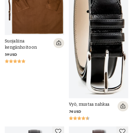
Suojaliina
kengänhoitoon
59 USD
Vyö, mustaa nahkaa
74 USD