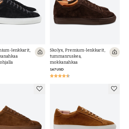
mium-lenkkarit,
Skolyx, Premium-lenkkarit,
kanahkaa
tummanruskea,
ohjalla
mokkanahkaa
167 USD