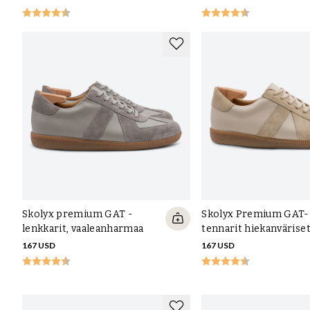
Skolyx premium GAT -
Skolyx Premium GAT-
lenkkarit, vaaleanharmaa
tennarit hiekanvärise
167 USD
167 USD