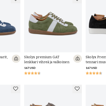
arit,
Skolyx premium GAT
Skolyx Prem
lenkkari vihreä ja valkoinen
tennari mus
167 USD
167 USD