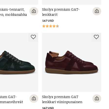
mium-tennarit,
Skolyx premium GAT-
nen, mokkanahka
lenkkarit
167 USD
mium GAT-
Skolyx premium GAT
tummanvihreät
lenkkari viininpunainen
167 USD