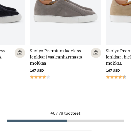
ess
Skolyx Premium laceless
Skolyx Prem
ä
lenkkari vaaleanharmaata
lenkkari hie
mokkaa
mokkaa
167 USD
167 USD
40
/
78
tuotteet