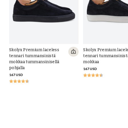
Skolyx Premium laceless
Skolyx Premium lacel
tennari tummansinistä
tennari tummansinist
mokkaa tummansinisellä
mokkaa
pohjalla
167 USD
167 USD