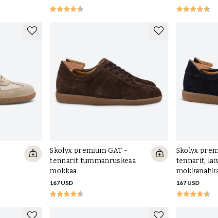
Skolyx premium GAT -
Skolyx pre
t
tennarit tummanruskeaa
tennarit, la
mokkaa
mokkanahk
167 USD
167 USD