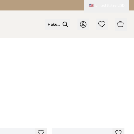
🇺🇸
United States
(
USD
)