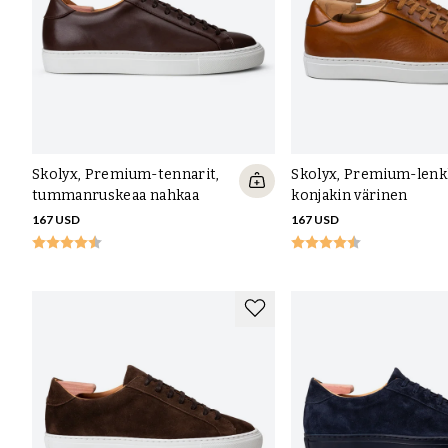
erilaisista muovimateriaaleista. Tässä premium-luokan lenkkarei
samaa materiaalia kuin kehystetyissä kengissämme, eli nahkalevyä (n
puristettu muokattaviksi levyiksi), joka muotoutuu jalkaan paljo
herkkä kuin pukukengissä, mutta erityisesti herkkäjalkaiset kokev
käyttömukavuuden olevan parempi myös lenkkareissa.
Edellä mainittujen elementtien lisäksi premium-luokan lenkkareissam
kasviparkitut päälliset sileän nahan kengissämme, kenkien sisäpu
Skolyx, Premium-tennarit,
Skolyx, Premium-lenkk
takaamiseksi, paksut sisäänrakennetut sisäpohjat on vuorattu kasvi
tummanruskeaa nahkaa
konjakin värinen
sivupohjaompeleilla, jotka mahdollistavat uudelleenpohjennuksen, ja n
167 USD
167 USD
olisivat todella laadukkaat.
Voidaanko lenkkareita resoledoida?
Suurinta osaa lenkkareista ei voi resoledoida, silloin on kyse uusie
ne on tehty ns. sidewall stitched -rakenteella, kuten premium-lenk
suutarilla on sivutikkausompelukone, joka on viime vuosina yleisty