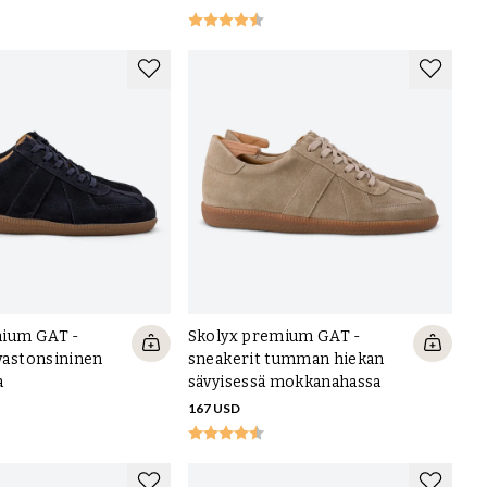
mium GAT -
Skolyx premium GAT -
ivastonsininen
sneakerit tumman hiekan
a
sävyisessä mokkanahassa
167 USD