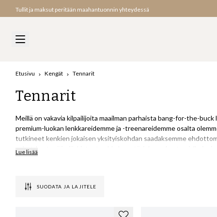
Tullit ja maksut peritään maahantuonnin yhteydessä
Etusivu
Kengät
Tennarit
Tennarit
Meillä on vakavia kilpailijoita maailman parhaista bang-for-the-buck 
premium-luokan lenkkareidemme ja -treenareidemme osalta olemm
tutkineet kenkien jokaisen yksityiskohdan saadaksemme ehdottoma
nahat, kantapään jäykisteet nahkalevystä, joka mukautuu jalkojesi 
Lue lisää
(vakiona olevan pahvin tai tekstiilihuovan sijaan) ja niin edelleen.
Monet tuotemerkit eivät edes ole tietoisia kenkiensä kaikista osista
SUODATA JA LAJITELE
valittu, mutta kaikilla näillä osilla on suuri vaikutus sekä kenkien
saavuttaa pienintä yksityiskohtaa myöten, ja tekee yhteistyötä oi
pitkälle, mutta silti pitää hinnan erittäin kilpailukykyisenä.