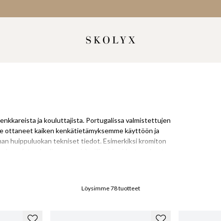
lenkkareista ja kouluttajista. Portugalissa valmistettujen
e ottaneet kaiken kenkätietämyksemme käyttöön ja
n huippuluokan tekniset tiedot. Esimerkiksi kromiton
mukaan (standardi on muovia), välipohja aidosta nahasta
, siitä, miten ne on valmistettu ja mitä materiaaleja on
Löysimme
78
tuotteet
 mukavuuteen että kestävyyteen. Kun tietää, mitä voidaan
keiden valmistajien kanssa, voi mennä äärimmäisen