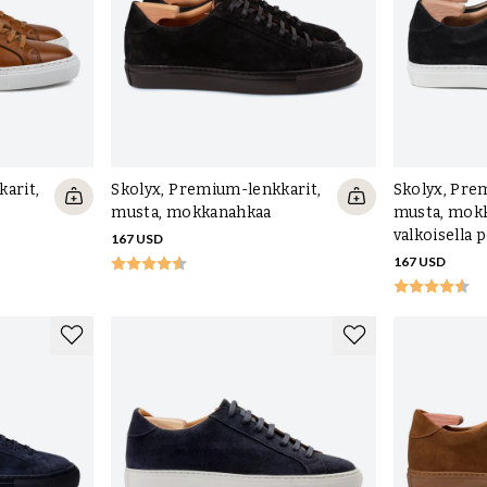
ssamme ja -tossuissamme olemme päättäneet käyttää
ahkapölyä, johon on sekoitettu liimaa ja joka on
n paremmin. Pehmusteiden ansiosta se on usein vähemmän
at nahkalevyisten kantapääjäykisteiden
me on spesifikaatioita, joita on vaikea päihittää, kuten
olen ohut vuorinahka on kromiton parhaan hengittävyyden
arit,
Skolyx, Premium-lenkkarit,
Skolyx, Pre
parkitulla nahalla, lenkkareissamme ne on tehty
musta, mokkanahkaa
musta, mok
iin edelleen. Kaikki osat on mietitty läpi, jotta ne
valkoisella p
167 USD
167 USD
n kulutusosien lisäämisestä pohjan ulkopuolelle, mutta jos
kareissamme, se on mahdollista. Tämä edellyttää, että
nyt monissa osissa maailmaa.