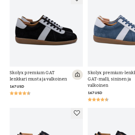
Skolyx premium GAT
Skolyx premium-lenkk
lenkkari musta ja valkoinen
GAT-malli, sininen ja
valkoinen
167 USD
167 USD