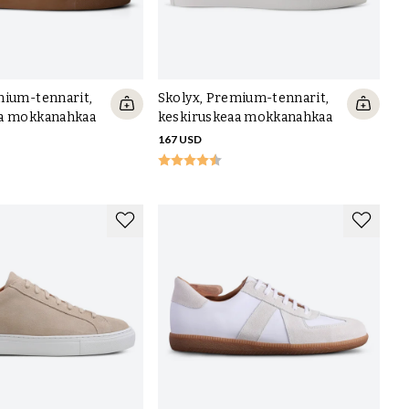
mium-tennarit,
Skolyx, Premium-tennarit,
aa mokkanahkaa
keskiruskeaa mokkanahkaa
167 USD