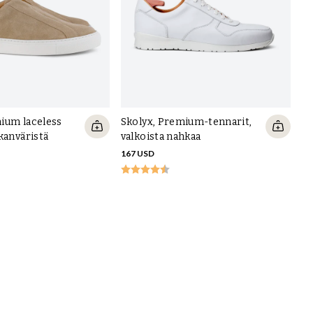
ium laceless
Skolyx, Premium-tennarit,
kanväristä
valkoista nahkaa
167 USD