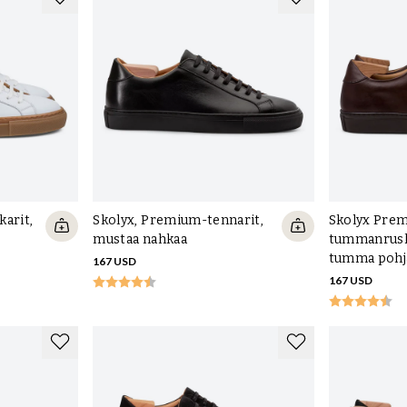
nkkareita sekä valikoima ultrakevyitä ja mukavia Swimsin
kyse laatutasosta, tässä suunnittelu ja markkinointi on
 vain suuriin tuotemerkkeihin, vaan myös kalliimpiin
ikä vähiten materiaalivalinnoissa osissa, jotka eivät ole
arit,
Skolyx, Premium-tennarit,
Skolyx Prem
mustaa nahkaa
tummanrusk
 pohjallisen alta lenkkareista ja urheilukengistä. Se on
tumma pohj
167 USD
vissa kengissä, materiaalista, joka ei kestä hyvin
167 USD
a rikkoutuu ensimmäisenä. Toinen yleinen materiaali on
 sen sijaan, että se siirtäisi sitä pois, kapseloi
ssämme käytämme aidosta nahasta valmistettua
, sillä se siirtää kosteuden pois jalasta itse ulkopohjan
aa tukea ja joka lenkkareissa on lähes aina valmistettu