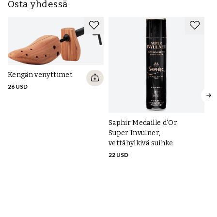
Osta yhdessä
Kengän venyttimet
26 USD
Saphir Medaille d'Or
Ta
Super Invulner,
nu
vettähylkivä suihke
9 
22 USD