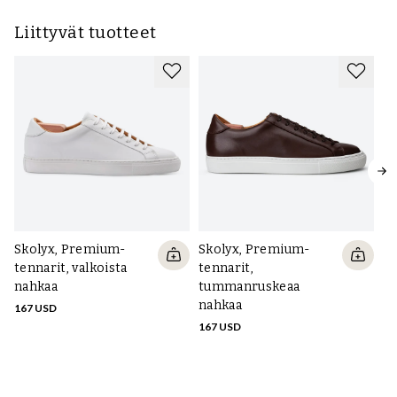
Liittyvät tuotteet
Skolyx, Premium-
Skolyx, Premium-
Sk
tennarit, valkoista
tennarit,
le
nahkaa
tummanruskeaa
na
nahkaa
po
167 USD
167 USD
16