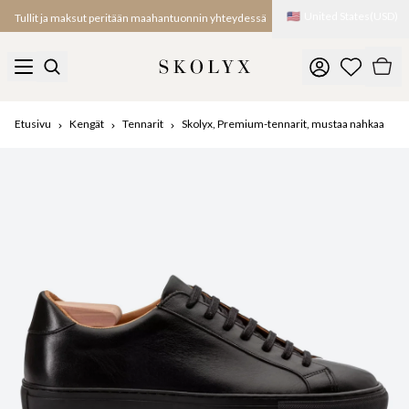
🇺🇸
United States
(
USD
)
Tullit ja maksut peritään maahantuonnin yhteydessä
Etusivu
Kengät
Tennarit
Skolyx, Premium-tennarit, mustaa nahkaa