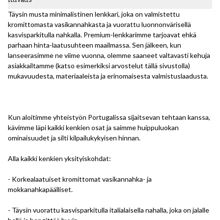
Täysin musta minimalistinen lenkkari, joka on valmistettu
kromittomasta vasikannahkasta ja vuorattu luonnonvärisellä
kasvisparkitulla nahkalla. Premium-lenkkarimme tarjoavat ehkä
parhaan hinta-laatusuhteen maailmassa. Sen jälkeen, kun
lanseerasimme ne viime vuonna, olemme saaneet valtavasti kehuja
asiakkailtamme (katso esimerkiksi arvostelut tällä sivustolla)
mukavuudesta, materiaaleista ja erinomaisesta valmistuslaadusta.
Kun aloitimme yhteistyön Portugalissa sijaitsevan tehtaan kanssa,
kävimme läpi kaikki kenkien osat ja saimme huippuluokan
ominaisuudet ja silti kilpailukykyisen hinnan.
Alla kaikki kenkien yksityiskohdat:
- Korkealaatuiset kromittomat vasikannahka- ja
mokkanahkapäälliset.
- Täysin vuorattu kasvisparkitulla italialaisella nahalla, joka on jalalle