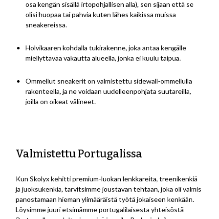
osa kengän sisällä irtopohjallisen alla), sen sijaan että se
olisi huopaa tai pahvia kuten lähes kaikissa muissa
sneakereissa.
Holvikaaren kohdalla tukirakenne, joka antaa kengälle
miellyttävää vakautta alueella, jonka ei kuulu taipua.
Ommellut sneakerit on valmistettu sidewall-ommellulla
rakenteella, ja ne voidaan uudelleenpohjata suutareilla,
joilla on oikeat välineet.
Valmistettu Portugalissa
Kun Skolyx kehitti premium-luokan lenkkareita, treenikenkiä
ja juoksukenkiä, tarvitsimme joustavan tehtaan, joka oli valmis
panostamaan hieman ylimääräistä työtä jokaiseen kenkään.
Löysimme juuri etsimämme portugalilaisesta yhteisöstä