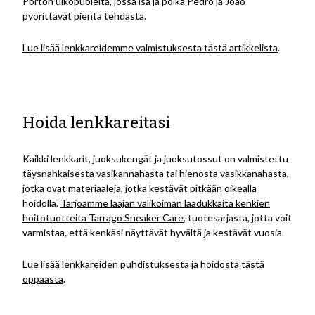
Porton ulkopuolelta, jossa isä ja poika Pedro ja João
pyörittävät pientä tehdasta.
Lue lisää lenkkareidemme valmistuksesta tästä artikkelista
.
Hoida lenkkareitasi
Kaikki lenkkarit, juoksukengät ja juoksutossut on valmistettu
täysnahkaisesta vasikannahasta tai hienosta vasikkanahasta,
jotka ovat materiaaleja, jotka kestävät pitkään oikealla
hoidolla.
Tarjoamme laajan valikoiman laadukkaita kenkien
hoitotuotteita Tarrago Sneaker Care
, tuotesarjasta, jotta voit
varmistaa, että kenkäsi näyttävät hyvältä ja kestävät vuosia.
Lue lisää lenkkareiden puhdistuksesta ja hoidosta tästä
oppaasta
.