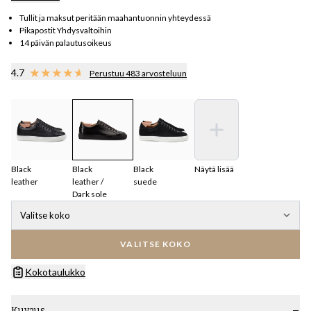
Tullit ja maksut peritään maahantuonnin yhteydessä
Pikapostit Yhdysvaltoihin
14 päivän palautusoikeus
4.7
Perustuu 483 arvosteluun
Black
Black
Black
Näytä lisää
leather
leather /
suede
Dark sole
Valitse koko
VALITSE KOKO
Kokotaulukko
Kuvaus