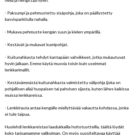
hellä ja hengittää hyvin.
- Paksumpi ja pehmustettu sisäpohja, joka on päällystetty
kasvisparkitulla nahalla.
- Mukava pehmuste kengän suun ja kielen ympärillä.
- Kestävät ja mukavat kumipohjat.
- Kuitunahkasta tehdyt kantapään vahvikkeet, jotka mukautuvat
hyvin jalkaan. Emme käytä muovia toisin kuin useimmat
lenkkarimallit.
- Kestävämmästä kuitunahkasta valmistettu välipohja (joka on
pohjallisen alla) huopaisen tai pahvisen sijasta, kuten lähes kaikissa
muissa lenkkareissa.
- Lenkkirauta antaa kengälle miellyttävää vakautta kohdassa, jonka
ei tule taipua.
Huolehdi lenkkareistasi laadukkailla hoitotuotteilla, täältä löydät
koko tarjoamamme valikoiman. On myös suositeltavaa käyttää