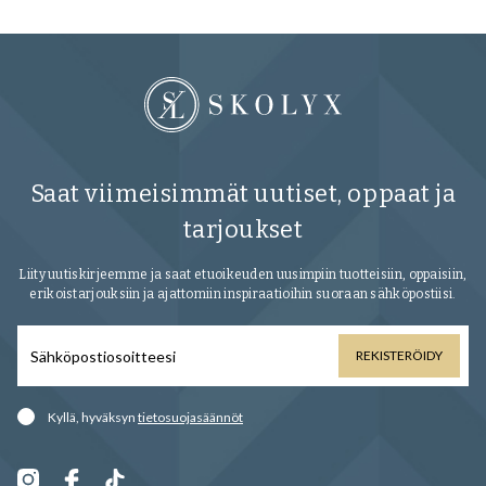
Saat viimeisimmät uutiset, oppaat ja
tarjoukset
Liity uutiskirjeemme ja saat etuoikeuden uusimpiin tuotteisiin, oppaisiin,
erikoistarjouksiin ja ajattomiin inspiraatioihin suoraan sähköpostiisi.
REKISTERÖIDY
Kyllä, hyväksyn
tietosuojasäännöt