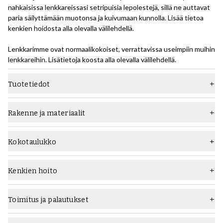
nahkaisissa lenkkareissasi setripuisia lepolestejä, sillä ne auttavat
paria säilyttämään muotonsa ja kuivumaan kunnolla. Lisää tietoa
kenkien hoidosta alla olevalla välilehdellä.
Lenkkarimme ovat normaalikokoiset, verrattavissa useimpiin muihin
lenkkareihin. Lisätietoja koosta alla olevalla välilehdellä.
Tuotetiedot
Materiaali
Sileä nahka
Rakenne ja materiaalit
Pohja
Kumipohja
Sidewall-ompeletussa kengässä käytetään ns. kuppipohjia, joihin
laitetaan ylä- ja kestolauta/välipohja ja sitten Sidewall-
Tyyppi
Lenkkarit
Kokotaulukko
ompelukoneella yksi ommel ulkopohjan läpi päällisen sisäpuolelle,
Leveys
F (vakio)
jotta pohja pysyy paikallaan. Suutarin voi ratkaista oikeilla
varusteilla.
Kenkien hoito
Sukupuoli
miehet
Naiset
Unisex
Kengän perushoito:
Väri
Musta
- Vältä käyttämästä samaa kenkäparia kahtena päivänä peräkkäin.
Toimitus ja palautukset
Kengät tarvitsevat aikaa kuivua, muuten ne kuluvat nopeammin.
Rakenne
Sivuseinä ommeltu
- Harjaa/pyyhi lenkkarit pois käytön jälkeen poistaaksesi likaa, joka