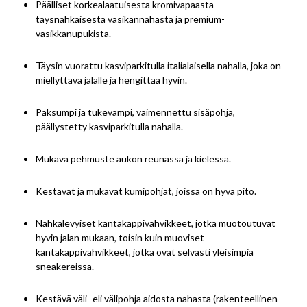
Päälliset korkealaatuisesta kromivapaasta
täysnahkaisesta vasikannahasta ja premium-
vasikkanupukista.
Täysin vuorattu kasviparkitulla italialaisella nahalla, joka on
miellyttävä jalalle ja hengittää hyvin.
Paksumpi ja tukevampi, vaimennettu sisäpohja,
päällystetty kasviparkitulla nahalla.
Mukava pehmuste aukon reunassa ja kielessä.
Kestävät ja mukavat kumipohjat, joissa on hyvä pito.
Nahkalevyiset kantakappivahvikkeet, jotka muotoutuvat
hyvin jalan mukaan, toisin kuin muoviset
kantakappivahvikkeet, jotka ovat selvästi yleisimpiä
sneakereissa.
Kestävä väli- eli välipohja aidosta nahasta (rakenteellinen