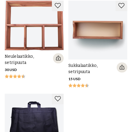
Kaikki laatikot on valmistettu setripuusta, ja niissä on useita
mukavia ominaisuuksia. Sen lisäksi, että ne karkottavat ikäviä
tuholaisia, kuten koiperhosia, ne myös säteilevät erittäin
miellyttävää setripuun tuoksua, joka antaa miellyttävän tunteen
aina, kun avaat vaatekaapin oven. Myös esimerkiksi kesämökillä,
jossa on tekstiilejä, nämä luonnontuotteet voivat tehdä ihmeitä.
Neulelaatikko,
setripuuta
Sukkalaatikko,
30 USD
setripuuta
15 USD