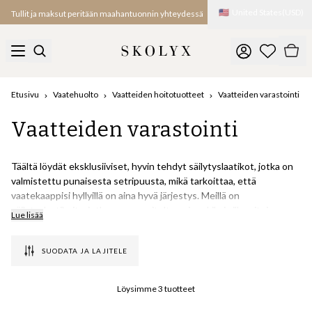
🇺🇸
United States
(
USD
)
Tullit ja maksut peritään maahantuonnin yhteydessä
Etusivu
Vaatehuolto
Vaatteiden hoitotuotteet
Vaatteiden varastointi
Vaatteiden varastointi
Täältä löydät eksklusiiviset, hyvin tehdyt säilytyslaatikot, jotka on
valmistettu punaisesta setripuusta, mikä tarkoittaa, että
vaatekaappisi hyllyillä on aina hyvä järjestys. Meillä on
säilytyslaatikoita, jotka on suunniteltu esimerkiksi villapaitojen,
Lue lisää
sukkien tai alusvaatteiden sekä solmioiden tai sukkien
säilytykseen, mutta niitä voidaan tietysti käyttää myös
SUODATA JA LAJITELE
muunlaisten vaatteiden säilytykseen. Voit eduksesi yhdistellä eri
laatikoita ja luoda oman, persoonallisen, täydellisesti suunnitellun
vaatekaapin säilytysratkaisun.
Löysimme
3
tuotteet