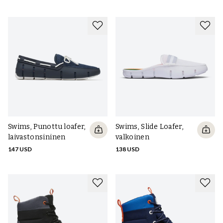
Swims, Punottu loafer,
Swims, Slide Loafer,
laivastonsininen
valkoinen
147 USD
138 USD