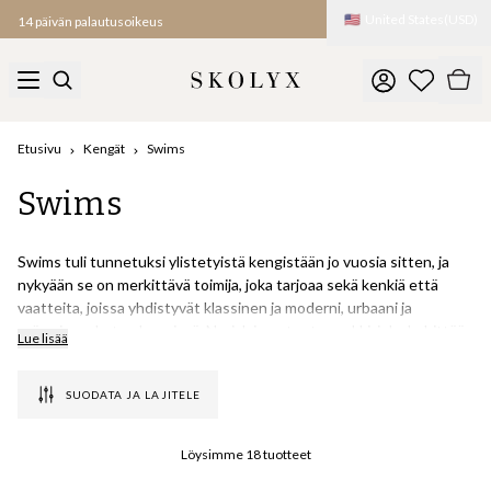
🇺🇸
United States
(
USD
)
14 päivän palautusoikeus
Etusivu
Kengät
Swims
Swims
Swims tuli tunnetuksi ylistetyistä kengistään jo vuosia sitten, ja
nykyään se on merkittävä toimija, joka tarjoaa sekä kenkiä että
vaatteita, joissa yhdistyvät klassinen ja moderni, urbaani ja
erämainen, kuten kengissä. Norjalainen tuotemerkki, joka kehittää
Lue lisää
ja testaa tuotteitaan kovimmissa mahdollisissa ilmasto-
olosuhteissa tarjotakseen tavaraa, joka kestää pitkään.
SUODATA JA LAJITELE
Swimsin galossit ovat nykyään maailmankuuluja hyvän istuvuuden,
kestävän kumin, kenkiä suhteellisen hellävaraisesti haalivan
Löysimme
18
tuotteet
sisäpuolen ja laajan värivalikoiman ansiosta. Valikoimassamme on