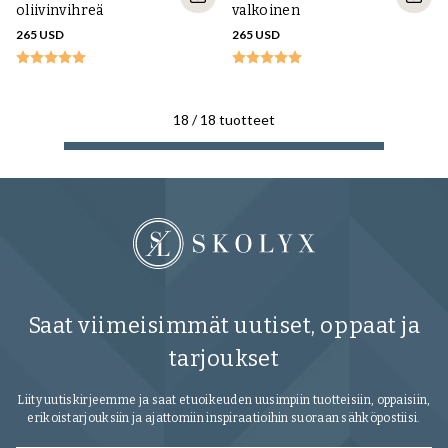
oliivinvihreä
valkoinen
265 USD
265 USD
18
/
18
tuotteet
Saat viimeisimmät uutiset, oppaat ja
tarjoukset
Liity uutiskirjeemme ja saat etuoikeuden uusimpiin tuotteisiin, oppaisiin,
erikoistarjouksiin ja ajattomiin inspiraatioihin suoraan sähköpostiisi.