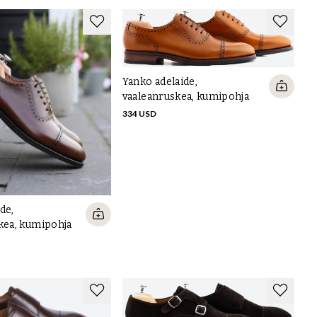
Yanko adelaide,
vaaleanruskea, kumipohja
334 USD
de,
ea, kumipohja