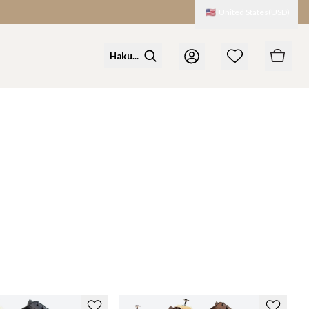
🇺🇸
United States
(
USD
)