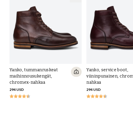
Yanko, tummanruskeat
Yanko, service boot,
maihinnousukengät,
viininpunainen, chro
chromex-nahkaa
nahkaa
294 USD
294 USD