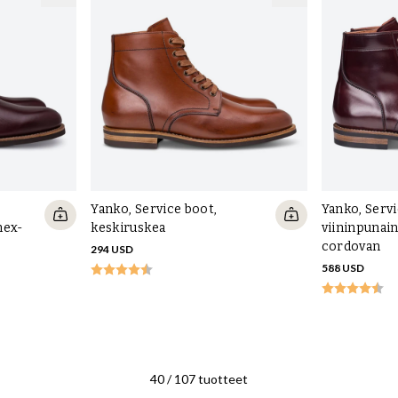
Yanko, Service boot,
Yanko, Servi
mex-
keskiruskea
viininpunain
cordovan
294 USD
588 USD
40
/
107
tuotteet