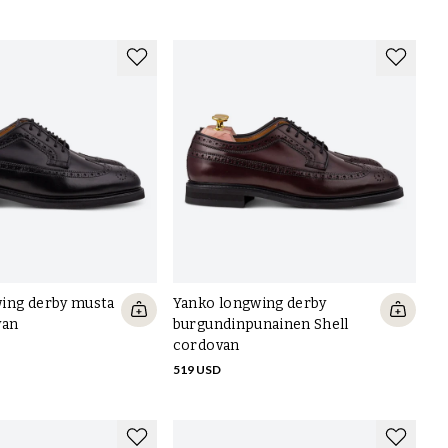
ing derby musta
Yanko longwing derby
van
burgundinpunainen Shell
cordovan
519 USD