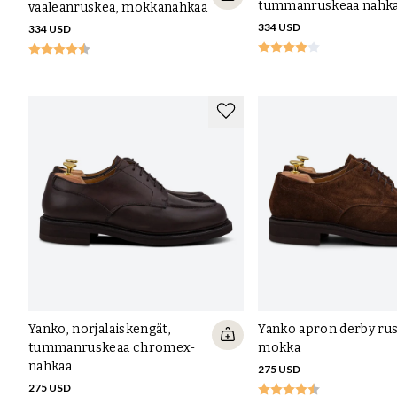
tummanruskeaa nahk
vaaleanruskea, mokkanahkaa
334 USD
334 USD
Yanko, norjalaiskengät,
Yanko apron derby ru
tummanruskeaa chromex-
mokka
nahkaa
275 USD
275 USD