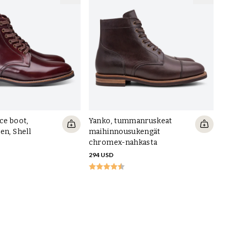
ce boot,
Yanko, tummanruskeat
en, Shell
maihinnousukengät
chromex-nahkasta
294 USD