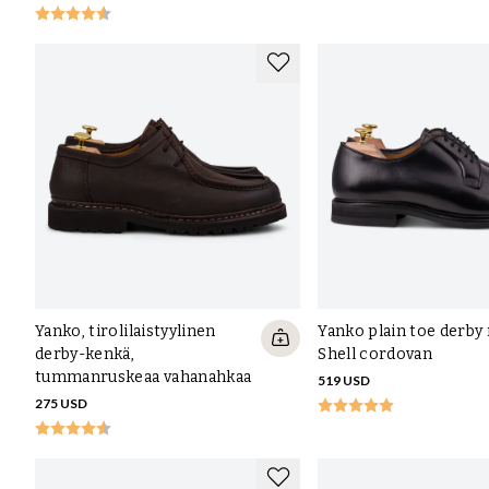
Yanko, tirolilaistyylinen
Yanko plain toe derby
derby-kenkä,
Shell cordovan
tummanruskeaa vahanahkaa
519 USD
275 USD