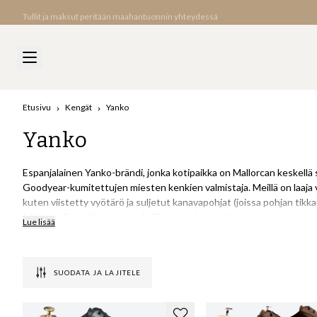
Tullit ja maksut peritään maahantuonnin yhteydessä
Etusivu
Kengät
Yanko
Yanko
Espanjalainen Yanko-brändi, jonka kotipaikka on Mallorcan keskellä 
Goodyear-kumitettujen miesten kenkien valmistaja. Meillä on laaja val
kuten viistetty vyötärö ja suljetut kanavapohjat (joissa pohjan tikkau
joita tavallisesti löytyy vain kalliimmista kengistä.
Lue lisää
Yanko oli yksi maailman suurimmista Goodyear welted -kenkien valmista
vuodessa. Yritys on nykyään paljon pienempi, mutta kaikki tietämys j
SUODATA JA LAJITELE
hienoja kenkiä vaikuttavaan hintaan. Täältä löydät kehutut, suositu
ja 962.