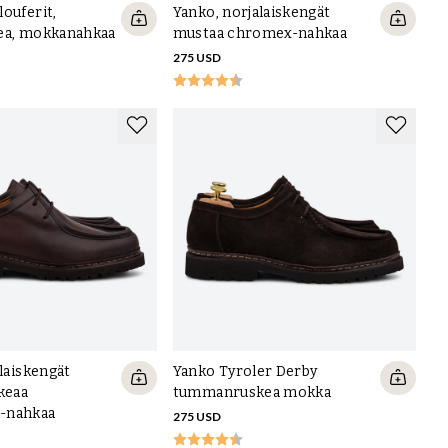
ouferit,
Yanko, norjalaiskengät
ea, mokkanahkaa
mustaa chromex-nahkaa
275 USD
ilaiskengät
Yanko Tyroler Derby
keaa
tummanruskea mokka
-nahkaa
275 USD