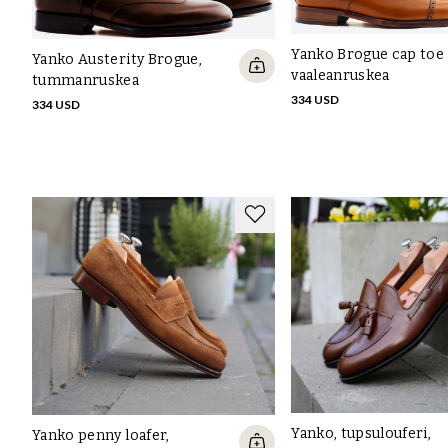
Yanko Brogue cap toe 
Yanko Austerity Brogue,
vaaleanruskea
tummanruskea
334 USD
334 USD
Yanko, tupsulouferi,
Yanko penny loafer,