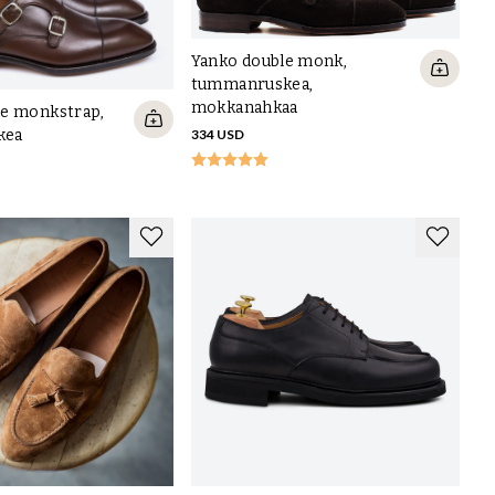
Yanko double monk,
tummanruskea,
mokkanahkaa
le monkstrap,
kea
334 USD