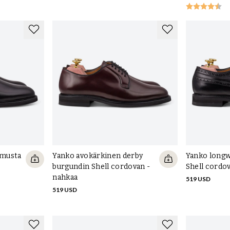
 musta
Yanko avokärkinen derby
Yanko longw
burgundin Shell cordovan -
Shell cordo
nahkaa
519 USD
519 USD