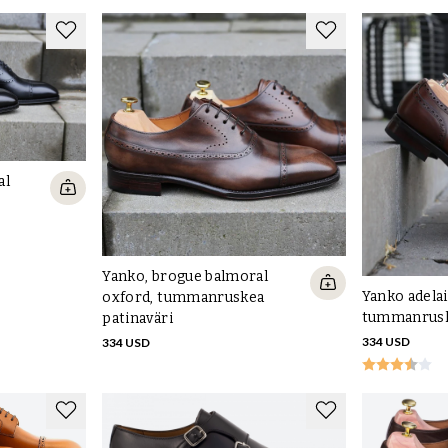
-luvulla valmistama malli. Se on eräänlainen kääntökenkä,
ein päin. Alkuperäiselle mallille on ominaista myös pieni
n-kenkä, joka on matalavartinen, ja se on usein
na, ja siinä on tavallista ilmava vuoriton päällinen.
al
ypillinen "Majorcan chiseled last", mikä tarkoittaa, että
 ja sitten tyypillinen taltattu reuna kärjen yläosassa.
lmistajia sekä kenkämerkkejä muualta maailmasta.
Yanko, brogue balmoral
ossa on normaali jalkaterä ja hyvä jalkaholvin tuki.
Yanko adelai
oxford, tummanruskea
tummanrusk
patinaväri
334 USD
334 USD