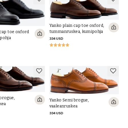
Yanko plain cap toe oxford,
tummanruskea, kumipohja
 cap toe oxford
pohja
334 USD
brogue,
Yanko Semi brogue,
kea
vaaleanruskea
334 USD