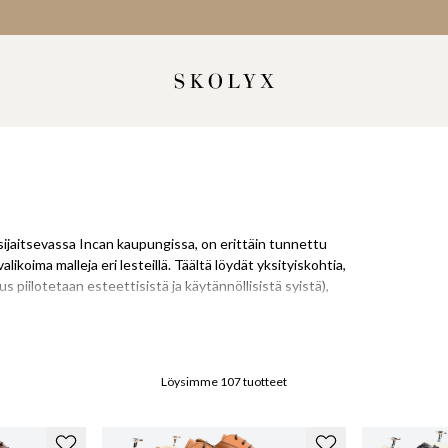
sijaitsevassa Incan kaupungissa, on erittäin tunnettu
ikoima malleja eri lesteillä. Täältä löydät yksityiskohtia,
s piilotetaan esteettisistä ja käytännöllisistä syistä),
jista 90-luvulla, ja se valmisti yli miljoona paria kenkiä
a kokemus on edelleen tallella, ja se valmistaa todella
Löysimme
107
tuotteet
t lestit, kuten 915 (alkuperäinen Mallorcan pehmeä lesti)