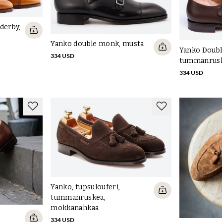
derby,
Yanko double monk, musta
Yanko Doub
334 USD
tummanrus
334 USD
Yanko, tupsulouferi,
tummanruskea,
mokkanahkaa
334 USD