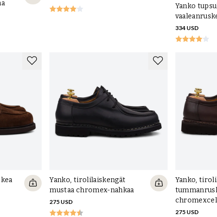
aa
Yanko tupsul
vaaleanrusk
334 USD
skea
Yanko, tirolilaiskengät
Yanko, tirol
mustaa chromex-nahkaa
tummanrus
chromexcel
275 USD
275 USD