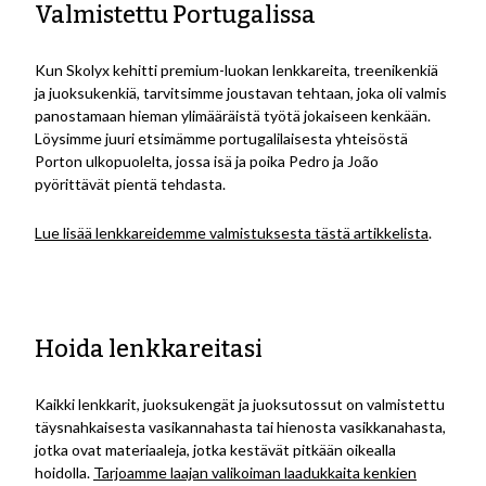
Valmistettu Portugalissa
Kun Skolyx kehitti premium-luokan lenkkareita, treenikenkiä
ja juoksukenkiä, tarvitsimme joustavan tehtaan, joka oli valmis
panostamaan hieman ylimääräistä työtä jokaiseen kenkään.
Löysimme juuri etsimämme portugalilaisesta yhteisöstä
Porton ulkopuolelta, jossa isä ja poika Pedro ja João
pyörittävät pientä tehdasta.
Lue lisää lenkkareidemme valmistuksesta tästä artikkelista
.
Hoida lenkkareitasi
Kaikki lenkkarit, juoksukengät ja juoksutossut on valmistettu
täysnahkaisesta vasikannahasta tai hienosta vasikkanahasta,
jotka ovat materiaaleja, jotka kestävät pitkään oikealla
hoidolla.
Tarjoamme laajan valikoiman laadukkaita kenkien