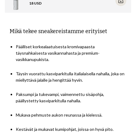
Super Cleaner (käytä aina kenkävoidetta/hoitoainetta nahalle tai
18 USD
vedeneristyssuihketta mokkanahkaan puhdistuksen jälkeen).
Lue tästä oppaasta tarkempia tietoja ja videon lenkkarisi
puhdistamisesta ja hoidosta
.
Mikä tekee sneakereistamme erityiset
Päälliset korkealaatuisesta kromivapaasta
täysnahkaisesta vasikannahasta ja premium-
vasikkanupukista.
Täysin vuorattu kasviparkitulla italialaisella nahalla, joka on
miellyttävä jalalle ja hengittää hyvin.
Paksumpi ja tukevampi, vaimennettu sisäpohja,
päällystetty kasviparkitulla nahalla.
Mukava pehmuste aukon reunassa ja kielessä.
Kestävät ja mukavat kumipohjat, joissa on hyvä pito.