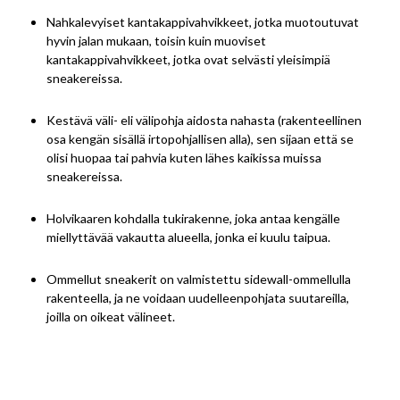
Nahkalevyiset kantakappivahvikkeet, jotka muotoutuvat
hyvin jalan mukaan, toisin kuin muoviset
kantakappivahvikkeet, jotka ovat selvästi yleisimpiä
sneakereissa.
Kestävä väli- eli välipohja aidosta nahasta (rakenteellinen
osa kengän sisällä irtopohjallisen alla), sen sijaan että se
olisi huopaa tai pahvia kuten lähes kaikissa muissa
sneakereissa.
Holvikaaren kohdalla tukirakenne, joka antaa kengälle
miellyttävää vakautta alueella, jonka ei kuulu taipua.
Ommellut sneakerit on valmistettu sidewall-ommellulla
rakenteella, ja ne voidaan uudelleenpohjata suutareilla,
joilla on oikeat välineet.