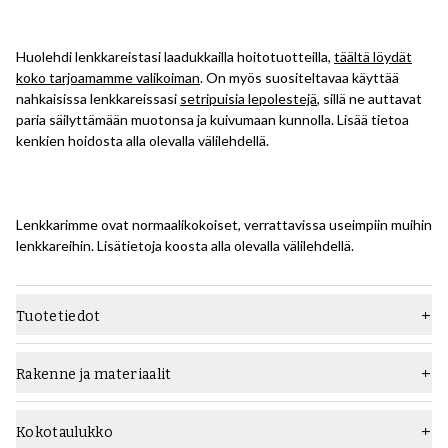
Huolehdi lenkkareistasi laadukkailla hoitotuotteilla,
täältä löydät
koko tarjoamamme valikoiman
. On myös suositeltavaa käyttää
nahkaisissa lenkkareissasi
setripuisia lepolestejä
, sillä ne auttavat
paria säilyttämään muotonsa ja kuivumaan kunnolla. Lisää tietoa
kenkien hoidosta alla olevalla välilehdellä.
Lenkkarimme ovat normaalikokoiset, verrattavissa useimpiin muihin
lenkkareihin. Lisätietoja koosta alla olevalla välilehdellä.
Tuotetiedot
Materiaali
Mokka
Rakenne ja materiaalit
Pohja
Kumipohja
Sidewall-ompeletussa kengässä käytetään ns. kuppipohjia, joihin
laitetaan ylä- ja kestolauta/välipohja ja sitten Sidewall-
Tyyppi
Lenkkarit
Kokotaulukko
ompelukoneella yksi ommel ulkopohjan läpi päällisen sisäpuolelle,