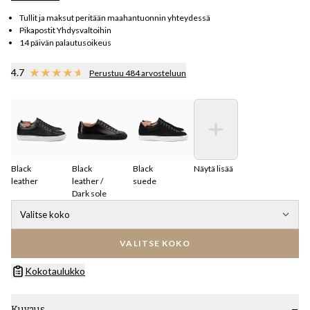
Tullit ja maksut peritään maahantuonnin yhteydessä
Pikapostit Yhdysvaltoihin
14 päivän palautusoikeus
4.7
Perustuu 484 arvosteluun
Black
Black
Black
Näytä lisää
leather
leather /
suede
Dark sole
Valitse koko
VALITSE KOKO
Kokotaulukko
Kuvaus