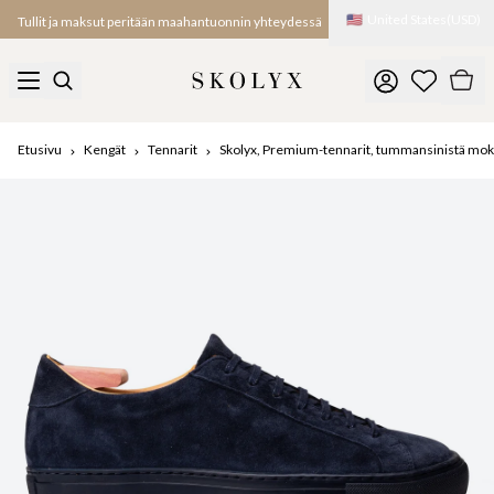
🇺🇸
United States
(
USD
)
Tullit ja maksut peritään maahantuonnin yhteydessä
Etusivu
Kengät
Tennarit
Skolyx, Premium-tennarit, tummansinistä mo