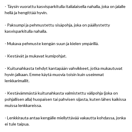
- Täysin vuorattu kasvisparkitulla italialaisella nahalla, joka on jalalle
hellä ja hengittää hyvin.
- Paksumpi ja pehmustettu sisäpohja, joka on päällystetty
kasvisparkitulla nahalla.
- Mukava pehmuste kengän suun ja kielen ympärillä.
- Kestävät ja mukavat kumipohjat.
- Kuitunahkasta tehdyt kantapään vahvikkeet, jotka mukautuvat
hyvin jalkaan. Emme käytä muovia toisin kuin useimmat
lenkkarimallit.
- Kestävämmästä kuitunahkasta valmistettu välipohja (joka on
pohjallisen alla) huopaisen tai pahvisen sijasta, kuten lähes kaikissa
muissa lenkkareissa.
- Lenkkirauta antaa kengälle miellyttävää vakautta kohdassa, jonka
ei tule taipua.