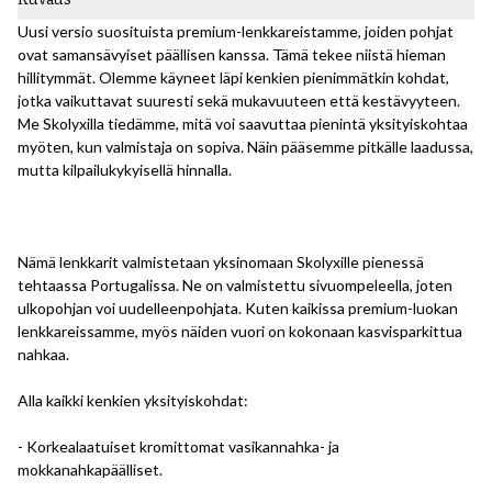
Uusi versio suosituista premium-lenkkareistamme, joiden pohjat
ovat samansävyiset päällisen kanssa. Tämä tekee niistä hieman
hillitymmät. Olemme käyneet läpi kenkien pienimmätkin kohdat,
jotka vaikuttavat suuresti sekä mukavuuteen että kestävyyteen.
Me Skolyxilla tiedämme, mitä voi saavuttaa pienintä yksityiskohtaa
myöten, kun valmistaja on sopiva. Näin pääsemme pitkälle laadussa,
mutta kilpailukykyisellä hinnalla.
Nämä lenkkarit valmistetaan yksinomaan Skolyxille pienessä
tehtaassa Portugalissa. Ne on valmistettu sivuompeleella, joten
ulkopohjan voi uudelleenpohjata. Kuten kaikissa premium-luokan
lenkkareissamme, myös näiden vuori on kokonaan kasvisparkittua
nahkaa.
Alla kaikki kenkien yksityiskohdat:
- Korkealaatuiset kromittomat vasikannahka- ja
mokkanahkapäälliset.