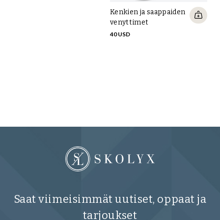
Kenkien ja saappaiden
venyttimet
40 USD
Le
AL
Saat viimeisimmät uutiset, oppaat ja
tarjoukset