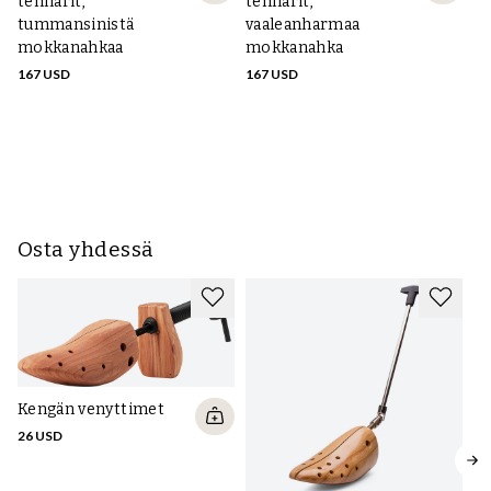
tennarit,
tennarit,
tummansinistä
vaaleanharmaa
mokkanahkaa
mokkanahka
Sk
167 USD
167 USD
te
t
m
16
Osta yhdessä
Kengän venyttimet
26 USD