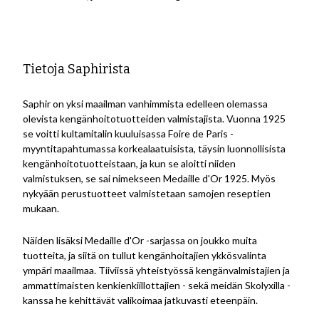
Tietoja Saphirista
Saphir on yksi maailman vanhimmista edelleen olemassa
olevista kengänhoitotuotteiden valmistajista. Vuonna 1925
se voitti kultamitalin kuuluisassa Foire de Paris -
myyntitapahtumassa korkealaatuisista, täysin luonnollisista
kengänhoitotuotteistaan, ja kun se aloitti niiden
valmistuksen, se sai nimekseen Medaille d'Or 1925. Myös
nykyään perustuotteet valmistetaan samojen reseptien
mukaan.
Näiden lisäksi Medaille d'Or -sarjassa on joukko muita
tuotteita, ja siitä on tullut kengänhoitajien ykkösvalinta
ympäri maailmaa.
Tiiviissä yhteistyössä kengänvalmistajien ja
ammattimaisten kenkienkiillottajien - sekä meidän Skolyxilla -
kanssa he kehittävät valikoimaa jatkuvasti eteenpäin.