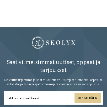
ho
90
Saat viimeisimmät uutiset, oppaat ja
tarjoukset
Liity uutiskirjeemme ja saat etuoikeuden uusimpiin tuotteisiin, oppaisiin,
erikoistarjouksiin ja ajattomiin inspiraatioihin suoraan sähköpostiisi.
REKISTERÖIDY