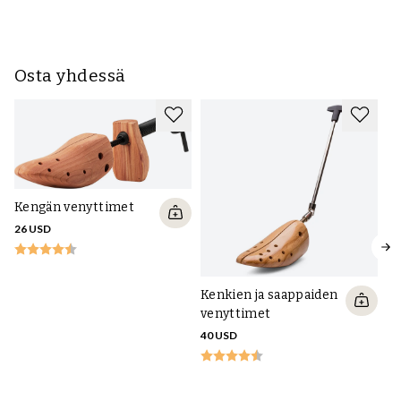
Osta yhdessä
Kengän venyttimet
26 USD
Kenkien ja saappaiden
venyttimet
40 USD
Su
m
tu