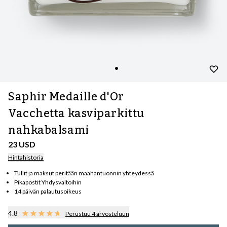
Saphir Medaille d'Or
Vacchetta kasviparkittu
nahkabalsami
23 USD
Hintahistoria
Tullit ja maksut peritään maahantuonnin yhteydessä
Pikapostit Yhdysvaltoihin
14 päivän palautusoikeus
4.8
Perustuu 4 arvosteluun