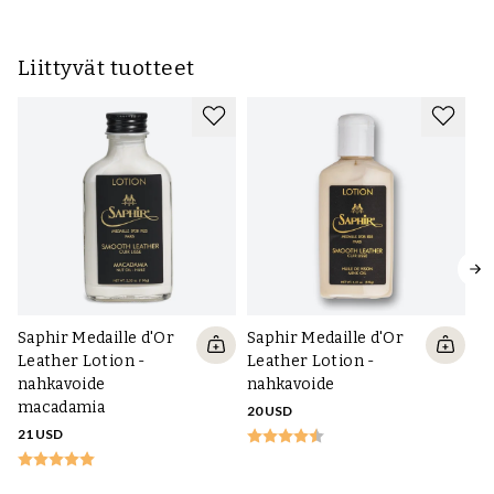
Liittyvät tuotteet
Saphir Medaille d'Or
Saphir Medaille d'Or
Leather Lotion -
Leather Lotion -
nahkavoide
nahkavoide
macadamia
20 USD
Sa
21 USD
na
20