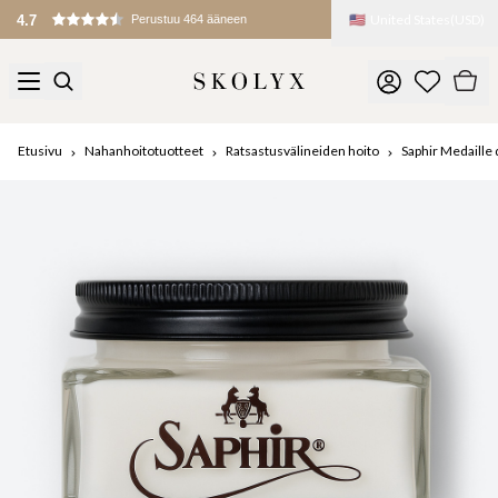
🇺🇸
United States
(
USD
)
4.7
Perustuu 464 ääneen
Etusivu
Nahanhoitotuotteet
Ratsastusvälineiden hoito
Saphir Medaille 