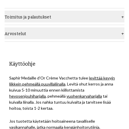
Toimitus ja palautukset
Arvostelut
Käyttöohje
Saphir Medaille d’Or Crème
Vacchetta
tulee
levittää kevyin
liikkein pehmeällä puuvillaliinalla
. Levitä ohut kerros ja anna
kuivua 5-10 minuuttia ennen kiillottamista
hevosenjouhiharjalla
, pehmeällä
vuohenkarvaharjalla
tai
kuivalla liinalla. Jos nahka tuntuu kuivalta ja tarvitsee lisää
hoitoa, toista 1-2 kertaa.
Jos tuotetta käytetään hoitoaineena tavalliselle
vasikannahalle, jatka normaalia kengänhoitorutiinia.