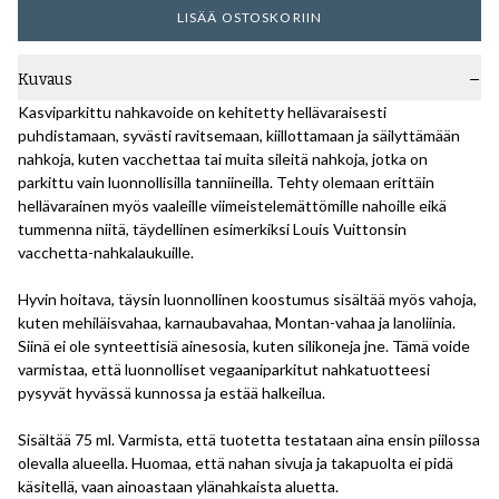
LISÄÄ OSTOSKORIIN
Kuvaus
Kasviparkittu nahkavoide on kehitetty hellävaraisesti
puhdistamaan, syvästi ravitsemaan, kiillottamaan ja säilyttämään
nahkoja, kuten vacchettaa tai muita sileitä nahkoja, jotka on
parkittu vain luonnollisilla tanniineilla. Tehty olemaan erittäin
hellävarainen myös vaaleille viimeistelemättömille nahoille eikä
tummenna niitä, täydellinen esimerkiksi Louis Vuittonsin
vacchetta-nahkalaukuille.
Hyvin hoitava, täysin luonnollinen koostumus sisältää myös vahoja,
kuten mehiläisvahaa, karnaubavahaa, Montan-vahaa ja lanoliinia.
Siinä ei ole synteettisiä ainesosia, kuten silikoneja jne. Tämä voide
varmistaa, että luonnolliset vegaaniparkitut nahkatuotteesi
pysyvät hyvässä kunnossa ja estää halkeilua.
Sisältää 75 ml. Varmista, että tuotetta testataan aina ensin piilossa
olevalla alueella. Huomaa, että nahan sivuja ja takapuolta ei pidä
käsitellä, vaan ainoastaan ylänahkaista aluetta.