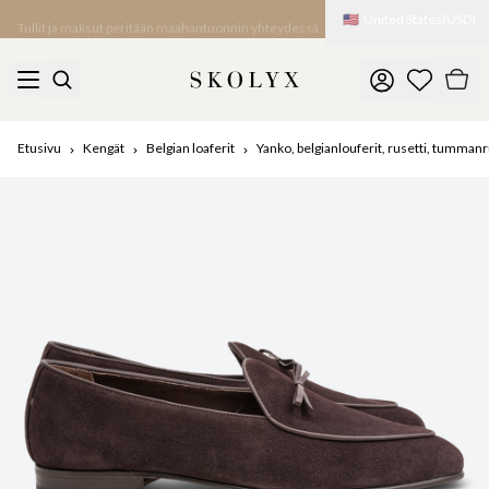
🇺🇸
United States
(
USD
)
Tullit ja maksut peritään maahantuonnin yhteydessä
Etusivu
Kengät
Belgian loaferit
Yanko, belgianlouferit, rusetti, tumm