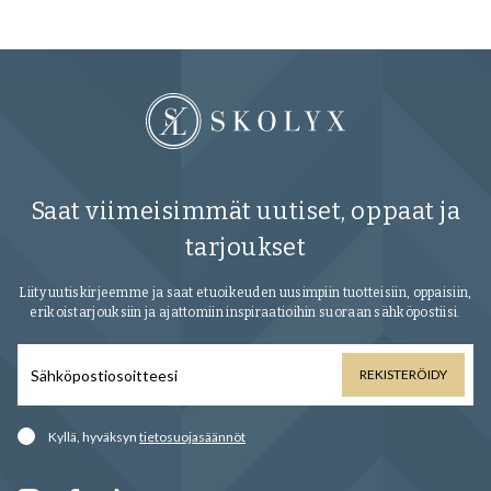
Saat viimeisimmät uutiset, oppaat ja
tarjoukset
Liity uutiskirjeemme ja saat etuoikeuden uusimpiin tuotteisiin, oppaisiin,
erikoistarjouksiin ja ajattomiin inspiraatioihin suoraan sähköpostiisi.
REKISTERÖIDY
Kyllä, hyväksyn
tietosuojasäännöt