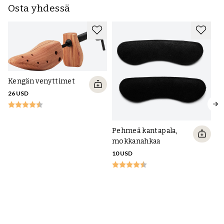
Osta yhdessä
Kengän venyttimet
26 USD
Pehmeä kantapala,
mokkanahkaa
10 USD
Ke
p
m
10