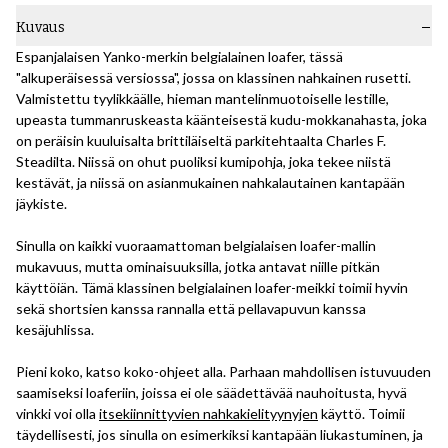
Kuvaus
Espanjalaisen Yanko-merkin belgialainen loafer, tässä
"alkuperäisessä versiossa", jossa on klassinen nahkainen rusetti.
Valmistettu tyylikkäälle, hieman mantelinmuotoiselle lestille,
upeasta tummanruskeasta käänteisestä kudu-mokkanahasta, joka
on peräisin kuuluisalta brittiläiseltä parkitehtaalta Charles F.
Steadilta. Niissä on ohut puoliksi kumipohja, joka tekee niistä
kestävät, ja niissä on asianmukainen nahkalautainen kantapään
jäykiste.
Sinulla on kaikki vuoraamattoman belgialaisen loafer-mallin
mukavuus, mutta ominaisuuksilla, jotka antavat niille pitkän
käyttöiän. Tämä klassinen belgialainen loafer-meikki toimii hyvin
sekä shortsien kanssa rannalla että pellavapuvun kanssa
kesäjuhlissa.
Pieni koko, katso koko-ohjeet alla. Parhaan mahdollisen istuvuuden
saamiseksi loaferiin, joissa ei ole säädettävää nauhoitusta, hyvä
vinkki voi olla
itsekiinnittyvien nahkakielityynyjen
käyttö. Toimii
täydellisesti, jos sinulla on esimerkiksi kantapään liukastuminen, ja