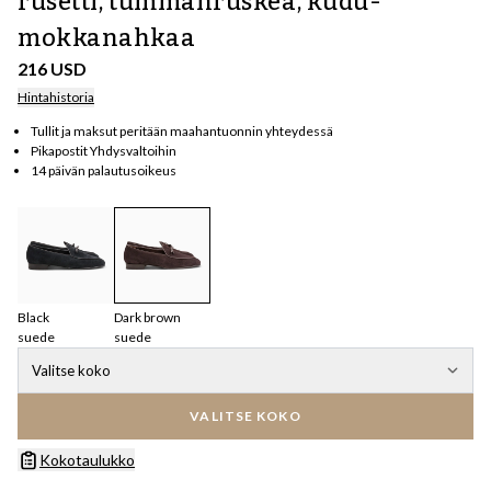
rusetti, tummanruskea, kudu-
mokkanahkaa
216 USD
Hintahistoria
Tullit ja maksut peritään maahantuonnin yhteydessä
Pikapostit Yhdysvaltoihin
14 päivän palautusoikeus
Black
Dark brown
suede
suede
Valitse koko
VALITSE KOKO
Kokotaulukko