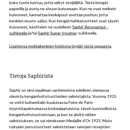
koko tuote kastuu, jotta vältyt vesijäljiltä. Täytä kengät
paperilla ja aseta ne sivuun kuivumaan. Kun ne ovat melkein
kuivuneet, kannattaa kenkäpuut asettaa puuhun, jotta
kenkien muoto säilyy. Kun kengät/nahkatuotteet ovat täysin
kuivuneet, käsittelet ne uudelleen
Saphir Renovateur -
suihkeella
ja/tai
Saphir Super Invulner
-suihkeella.
Lisätietoa mokkakenkien hoidosta löydät tästä oppaasta
.
Tietoja Saphirista
Saphir on yksi maailman vanhimmista edelleen olemassa
olevista kengänhoitotuotteiden valmistajista. Vuonna 1925
se voitti kultamitalin kuuluisassa Foire de Paris -
myyntitapahtumassa korkealaatuisista, täysin luonnollisista
kengänhoitotuotteistaan, ja kun se aloitti niiden
valmistuksen, se sai nimekseen Medaille d'Or 1925. Myös
nykyään perustuotteet valmistetaan samojen reseptien