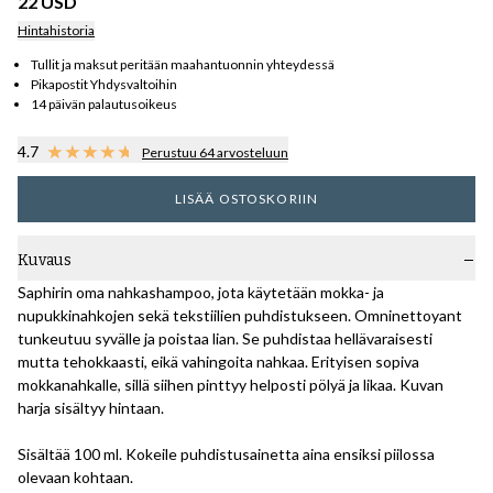
22 USD
Hintahistoria
Tullit ja maksut peritään maahantuonnin yhteydessä
Pikapostit Yhdysvaltoihin
14 päivän palautusoikeus
4.7
Perustuu 64 arvosteluun
LISÄÄ OSTOSKORIIN
Kuvaus
Saphirin oma nahkashampoo, jota käytetään mokka- ja
nupukkinahkojen sekä tekstiilien puhdistukseen. Omninettoyant
tunkeutuu syvälle ja poistaa lian. Se puhdistaa hellävaraisesti
mutta tehokkaasti, eikä vahingoita nahkaa. Erityisen sopiva
mokkanahkalle, sillä siihen pinttyy helposti pölyä ja likaa. Kuvan
harja sisältyy hintaan.
Sisältää 100 ml. Kokeile puhdistusainetta aina ensiksi piilossa
olevaan kohtaan.