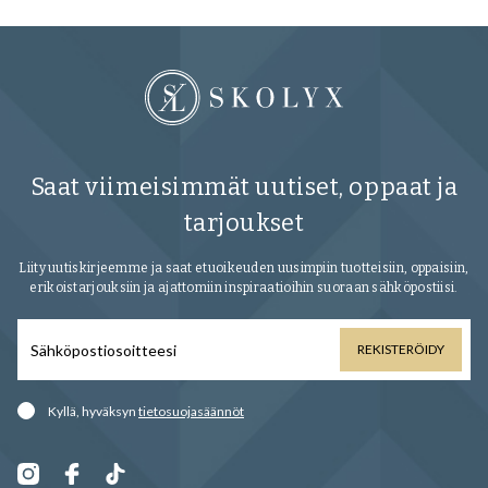
Saat viimeisimmät uutiset, oppaat ja
tarjoukset
Liity uutiskirjeemme ja saat etuoikeuden uusimpiin tuotteisiin, oppaisiin,
erikoistarjouksiin ja ajattomiin inspiraatioihin suoraan sähköpostiisi.
REKISTERÖIDY
Kyllä, hyväksyn
tietosuojasäännöt