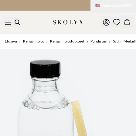
🇺🇸
United States
(
USD
)
Etusivu
Kengänhoito
Kengänhoitotuotteet
Puhdistus
Saphir Medail