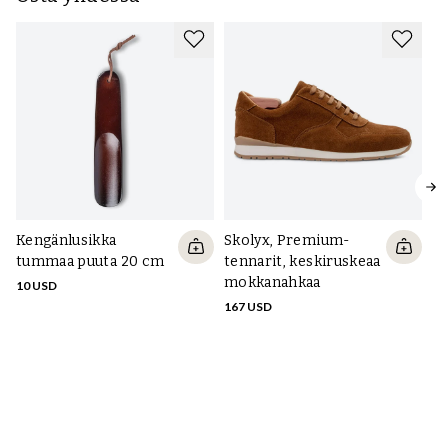
Kengänlusikka
Skolyx, Premium-
tummaa puuta 20 cm
tennarit, keskiruskeaa
mokkanahkaa
10 USD
167 USD
Ke
16