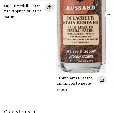
Saphir Medaille d'Or,
nahkanpuhdistusaine
20 USD
Sa
R
M
23
Saphir, Avel Hussard,
tahranpoisto neste
17 USD
Osta yhdessä