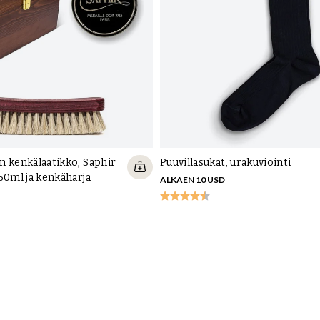
 kenkälaatikko, Saphir
Puuvillasukat, urakuviointi
50ml ja kenkäharja
ALKAEN 10 USD