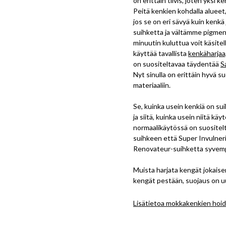
on erittäin tiivis, joten yksi 
Peitä kenkien kohdalla alueet,
jos se on eri sävyä kuin kenk
suihketta ja vältämme pigment
minuutin kuluttua voit käsite
käyttää tavallista
kenkäharjaa
on suositeltavaa täydentää
S
Nyt sinulla on erittäin hyvä s
materiaaliin.
Se, kuinka usein kenkiä on sui
ja siitä, kuinka usein niitä k
normaalikäytössä on suositel
suihkeen että Super Invulneri
Renovateur-suihketta syvemp
Muista harjata kengät jokaisen
kengät pestään, suojaus on u
Lisätietoa mokkakenkien hoid