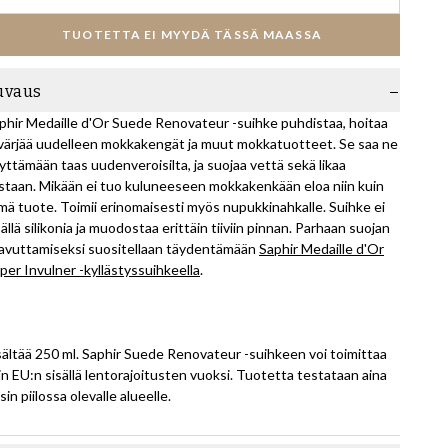
TUOTETTA EI MYYDÄ TÄSSÄ MAASSA
uvaus
phir Medaille d'Or Suede Renovateur -suihke puhdistaa, hoitaa
 värjää uudelleen mokkakengät ja muut mokkatuotteet. Se saa ne
yttämään taas uudenveroisilta, ja suojaa vettä sekä likaa
staan. Mikään ei tuo kuluneeseen mokkakenkään eloa niin kuin
mä tuote. Toimii erinomaisesti myös nupukkinahkalle. Suihke ei
sällä silikonia ja muodostaa erittäin tiiviin pinnan. Parhaan suojan
avuttamiseksi suositellaan täydentämään
Saphir Medaille d'Or
per Invulner -kyllästyssuihkeella
.
sältää 250 ml. Saphir Suede Renovateur -suihkeen voi toimittaa
in EU:n sisällä lentorajoitusten vuoksi. Tuotetta testataan aina
sin piilossa olevalle alueelle.