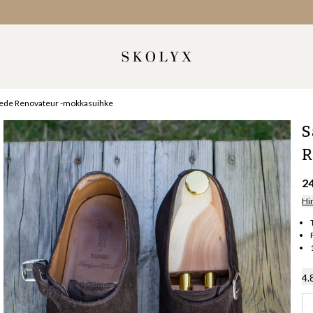
Suede Renovateur -mokkasuihke
S
R
2
Hi
4.