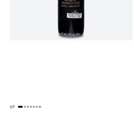
1
/
7