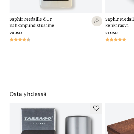
Saphir Medaille d'Or,
Saphir Medail
nahkanpuhdistusaine
kenkärasva
20 USD
21 USD
Osta yhdessä