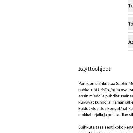
T
M
T
M
A
Käyttöohjeet
Paras on suihkuttaa Saphir Me
nahkatuotteisiin, jotka ovat s
ensin miedolla puhdistusainee
kuivuvat kunnolla. Tämän jälk
kuidut ylös. Jos kengät/nahka
mokkaharjalla ja poistat lian sil
Suihkuta tasaisesti koko ken