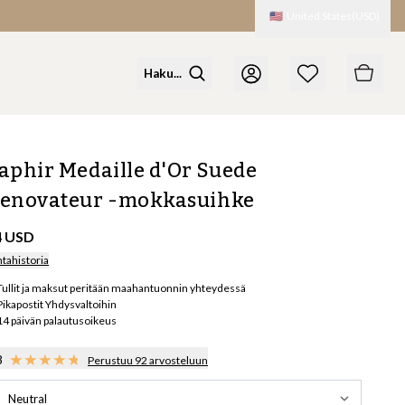
🇺🇸
United States
(
USD
)
aphir Medaille d'Or Suede
enovateur -mokkasuihke
4 USD
ntahistoria
Tullit ja maksut peritään maahantuonnin yhteydessä
Pikapostit Yhdysvaltoihin
14 päivän palautusoikeus
8
Perustuu 92 arvosteluun
Neutral