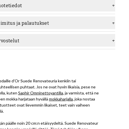
uotetiedot
ateriaali
Mokka
oimitus ja palautukset
erkki
Saphir
rvostelut
daille d'Or Suede Renovateuria kenkiin tai
uhteellisen puhtaat. Jos ne ovat hyvin likaisia, pese ne
lla, kuten
Saphir Omninettoyantilla
, ja varmista, että ne
een mokka harjataan hyvällä
mokkaharjalla
, joka nostaa
tuotteet ovat lievemmin likaiset, teet vain vaiheen
lä.
gän päälle noin 20 cm:n etäisyydeltä. Suede Renovateur