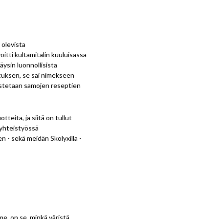
 olevista
itti kultamitalin kuuluisassa
äysin luonnollisista
stuksen, se sai nimekseen
stetaan samojen reseptien
tteita, ja siitä on tullut
 yhteistyössä
n - sekä meidän Skolyxilla -
me, on se, minkä väristä