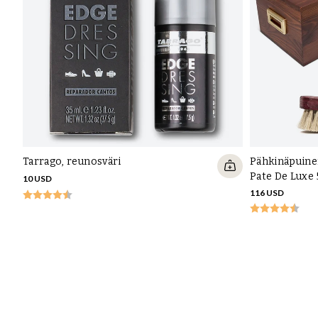
Tarrago, reunosväri
Pähkinäpuinen
Pate De Luxe 
10 USD
116 USD