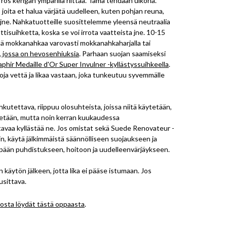
kerros kengän ympärillä riittää. Tämä tehdään ulkona.
 joita et halua värjätä uudelleen, kuten pohjan reuna,
ä jne. Nahkatuotteille suosittelemme yleensä neutraalia
tisuihketta, koska se voi irrota vaatteista jne. 10-15
llä mokkanahkaa varovasti mokkanahkaharjalla tai
, jossa on hevosenhiuksia
. Parhaan suojan saamiseksi
aphir Medaille d'Or Super Invulner -kyllästyssuihkeella
.
uoja vettä ja likaa vastaan, joka tunkeutuu syvemmälle
hkutettava, riippuu olosuhteista, joissa niitä käytetään,
äytetään, mutta noin kerran kuukaudessa
tavaa kyllästää ne. Jos omistat sekä Suede Renovateur -
n, käytä jälkimmäistä säännölliseen suojaukseen ja
ään puhdistukseen, hoitoon ja uudelleenvärjäykseen.
 käytön jälkeen, jotta lika ei pääse istumaan. Jos
usittava.
osta löydät tästä oppaasta
.