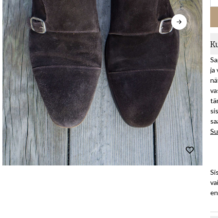
K
Sa
ja
nä
va
tä
si
sa
Su
Si
va
en