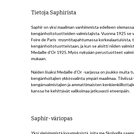
Tietoja Saphirista
Saphir on yksi maailman vanhimmista edelleen olemassa
kengänhoitotuotteiden valmistajista. Vuonna 1925 se vo
Foire de Paris -myyntitapahtumassa korkealaatuisista, t
kengänhoitotuotteistaan, ja kun se aloitti niiden valmi
Medaille d'Or 1925. Myös nykyään perustuotteet valmi
mukaan.
Näiden lisäksi Medaille d'Or -sarjassa on joukko muita tuo
kengänhoitajien ykkösvalinta ympäri maailmaa.
Tiiviissä
kengänvalmistajien ja ammattimaisten kenkienkiillottajie
kanssa he kehittävät valikoimaa jatkuvasti eteenpäin.
Saphir-väriopas
Yksi yleisimmistä kysymyksistä, joita me Skolyxilla saam