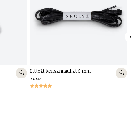
Litteät kengännauhat 6 mm
7 USD
Pien
puhd
52 U