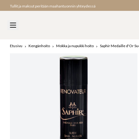
Tullit ja maksut peritään maahantuonnin yhteydessä
Etusivu
Kengänhoito
Mokka ja nupukki hoito
Saphir Medaille d'Or 