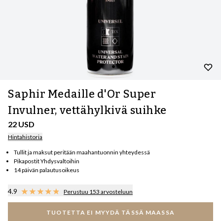
Saphir Medaille d'Or Super
Invulner, vettähylkivä suihke
22 USD
Hintahistoria
Tullit ja maksut peritään maahantuonnin yhteydessä
Pikapostit Yhdysvaltoihin
14 päivän palautusoikeus
4.9
Perustuu 153 arvosteluun
TUOTETTA EI MYYDÄ TÄSSÄ MAASSA