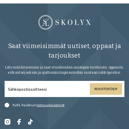
Saat viimeisimmät uutiset, oppaat ja
tarjoukset
Liity uutiskirjeemme ja saat etuoikeuden uusimpiin tuotteisiin, oppaisiin,
erikoistarjouksiin ja ajattomiin inspiraatioihin suoraan sähköpostiisi.
REKISTERÖIDY
Kyllä, hyväksyn
tietosuojasäännöt