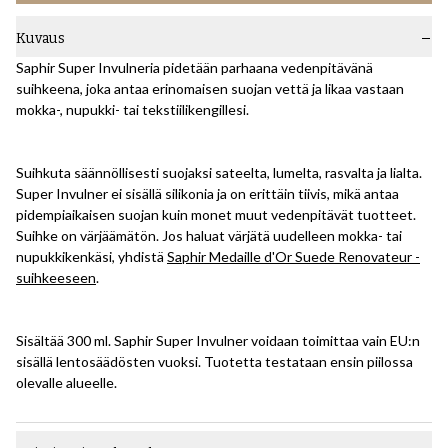
Kuvaus
Saphir Super Invulneria pidetään parhaana vedenpitävänä
suihkeena, joka antaa erinomaisen suojan vettä ja likaa vastaan
mokka-, nupukki- tai tekstiilikengillesi.
Suihkuta säännöllisesti suojaksi sateelta, lumelta, rasvalta ja lialta.
Super Invulner ei sisällä silikonia ja on erittäin tiivis, mikä antaa
pidempiaikaisen suojan kuin monet muut vedenpitävät tuotteet.
Suihke on värjäämätön. Jos haluat värjätä uudelleen mokka- tai
nupukkikenkäsi, yhdistä
Saphir Medaille d'Or Suede Renovateur -
suihkeeseen
.
Sisältää 300 ml. Saphir Super Invulner voidaan toimittaa vain EU:n
sisällä lentosäädösten vuoksi. Tuotetta testataan ensin piilossa
olevalle alueelle.