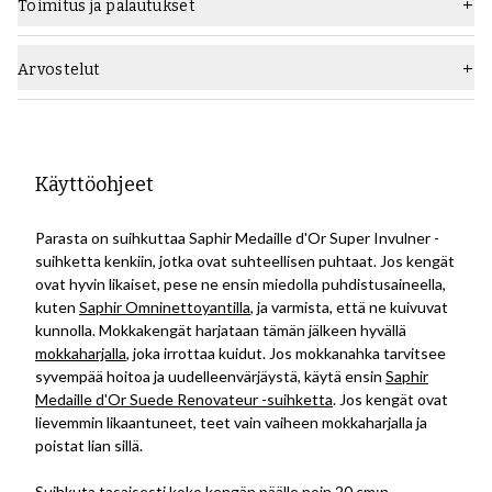
Toimitus ja palautukset
Arvostelut
Käyttöohjeet
Parasta on suihkuttaa Saphir Medaille d'Or Super Invulner -
suihketta kenkiin, jotka ovat suhteellisen puhtaat. Jos kengät
ovat hyvin likaiset, pese ne ensin miedolla puhdistusaineella,
kuten
Saphir Omninettoyantilla
, ja varmista, että ne kuivuvat
kunnolla. Mokkakengät harjataan tämän jälkeen hyvällä
mokkaharjalla
, joka irrottaa kuidut. Jos mokkanahka tarvitsee
syvempää hoitoa ja uudelleenvärjäystä, käytä ensin
Saphir
Medaille d'Or Suede Renovateur -suihketta
. Jos kengät ovat
lievemmin likaantuneet, teet vain vaiheen mokkaharjalla ja
poistat lian sillä.
Suihkuta tasaisesti koko kengän päälle noin 20 cm:n