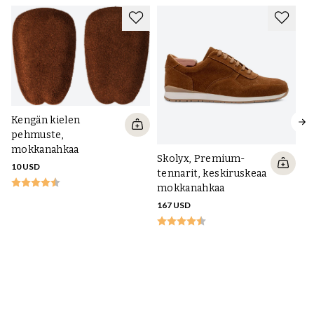
Kengän kielen
pehmuste,
mokkanahkaa
Skolyx, Premium-
10 USD
tennarit, keskiruskeaa
mokkanahkaa
167 USD
Sk
t
m
pe
28