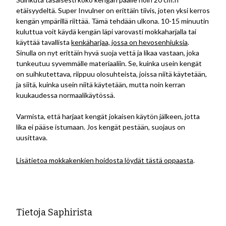
etäisyydeltä. Super Invulner on erittäin tiivis, joten yksi kerros
kengän ympärillä riittää. Tämä tehdään ulkona. 10-15 minuutin
kuluttua voit käydä kengän läpi varovasti mokkaharjalla tai
käyttää tavallista
kenkäharjaa, jossa on hevosenhiuksia
.
Sinulla on nyt erittäin hyvä suoja vettä ja likaa vastaan, joka
tunkeutuu syvemmälle materiaaliin. Se, kuinka usein kengät
on suihkutettava, riippuu olosuhteista, joissa niitä käytetään,
ja siitä, kuinka usein niitä käytetään, mutta noin kerran
kuukaudessa normaalikäytössä.
Varmista, että harjaat kengät jokaisen käytön jälkeen, jotta
lika ei pääse istumaan. Jos kengät pestään, suojaus on
uusittava.
Lisätietoa mokkakenkien hoidosta löydät tästä oppaasta
.
Tietoja Saphirista