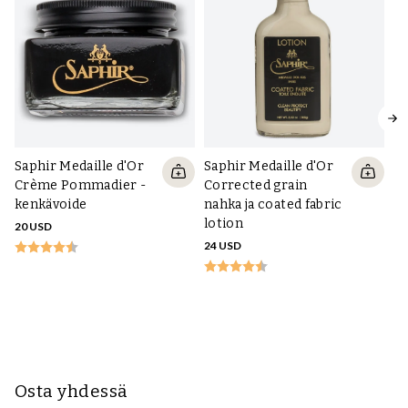
Saphir Medaille d'Or
Saphir Medaille d'Or
Crème Pommadier -
Corrected grain
kenkävoide
nahka ja coated fabric
lotion
20 USD
Sa
24 USD
Le
na
m
21
Osta yhdessä