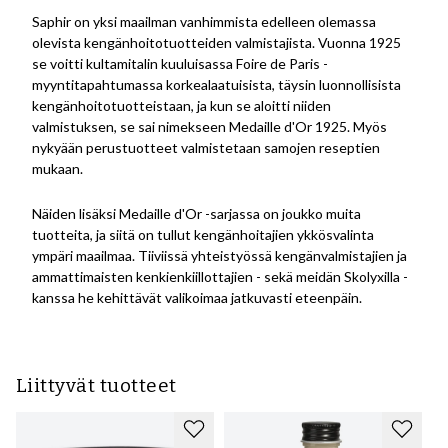
Saphir on yksi maailman vanhimmista edelleen olemassa
olevista kengänhoitotuotteiden valmistajista. Vuonna 1925
se voitti kultamitalin kuuluisassa Foire de Paris -
myyntitapahtumassa korkealaatuisista, täysin luonnollisista
kengänhoitotuotteistaan, ja kun se aloitti niiden
valmistuksen, se sai nimekseen Medaille d'Or 1925. Myös
nykyään perustuotteet valmistetaan samojen reseptien
mukaan.
Näiden lisäksi Medaille d'Or -sarjassa on joukko muita
tuotteita, ja siitä on tullut kengänhoitajien ykkösvalinta
ympäri maailmaa.
Tiiviissä yhteistyössä kengänvalmistajien ja
ammattimaisten kenkienkiillottajien - sekä meidän Skolyxilla -
kanssa he kehittävät valikoimaa jatkuvasti eteenpäin.
Liittyvät tuotteet