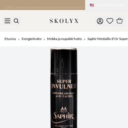
🇺🇸
United States
(
USD
)
Tullit ja maksut peritään maahantuonnin yhteydessä
Etusivu
Kengänhoito
Mokka ja nupukki hoito
Saphir Medaille d'Or Super