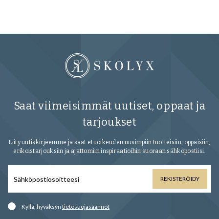
Saat viimeisimmät uutiset, oppaat ja
tarjoukset
Liity uutiskirjeemme ja saat etuoikeuden uusimpiin tuotteisiin, oppaisiin,
erikoistarjouksiin ja ajattomiin inspiraatioihin suoraan sähköpostiisi.
REKISTERÖIDY
Kyllä, hyväksyn
tietosuojasäännöt