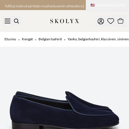
🇺🇸
United States
(
USD
)
Tullit ja maksut peritään maahantuonnin yhteydessä
Etusivu
Kengät
Belgian loaferit
Yanko, belgianlouferi, klassinen, sinin