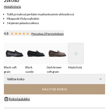
216 USD
Hintahistoria
Tullit ja maksut peritään maahantuonnin yhteydessä
Pikapostit Yhdysvaltoihin
14 päivän palautusoikeus
4.8
Perustuu 29 arvosteluun
Black soft
Black
Dark brown
Näytä lisää
grain
suede
soft grain
Valitse koko
VALITSE KOKO
Kokotaulukko