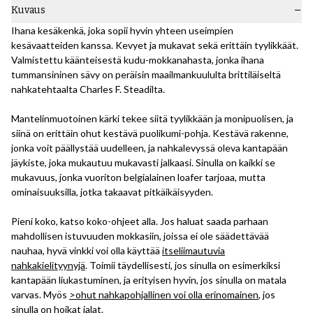
Kuvaus
Ihana kesäkenkä, joka sopii hyvin yhteen useimpien
kesävaatteiden kanssa. Kevyet ja mukavat sekä erittäin tyylikkäät.
Valmistettu käänteisestä kudu-mokkanahasta, jonka ihana
tummansininen sävy on peräisin maailmankuululta brittiläiseltä
nahkatehtaalta Charles F. Steadilta.
Mantelinmuotoinen kärki tekee siitä tyylikkään ja monipuolisen, ja
siinä on erittäin ohut kestävä puolikumi-pohja. Kestävä rakenne,
jonka voit päällystää uudelleen, ja nahkalevyssä oleva kantapään
jäykiste, joka mukautuu mukavasti jalkaasi. Sinulla on kaikki se
mukavuus, jonka vuoriton belgialainen loafer tarjoaa, mutta
ominaisuuksilla, jotka takaavat pitkäikäisyyden.
Pieni koko, katso koko-ohjeet alla. Jos haluat saada parhaan
mahdollisen istuvuuden mokkasiin, joissa ei ole säädettävää
nauhaa, hyvä vinkki voi olla käyttää
itseliimautuvia
nahkakielityynyjä
. Toimii täydellisesti, jos sinulla on esimerkiksi
kantapään liukastuminen, ja erityisen hyvin, jos sinulla on matala
varvas. Myös
>ohut nahkapohjallinen voi olla erinomainen
, jos
sinulla on hoikat jalat.