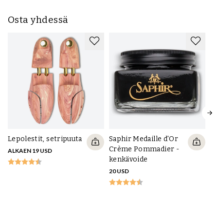
Osta yhdessä
Lepolestit, setripuuta
Saphir Medaille d'Or
Crème Pommadier -
ALKAEN 19 USD
kenkävoide
20 USD
Ke
Sa
11