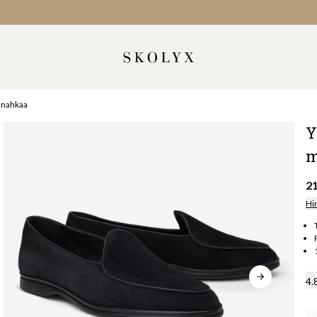
anahkaa
Y
m
2
Hi
4.