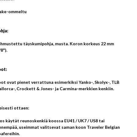
ake-ommeltu
hja:
hmustettu täyskumipohja, musta. Koron korkeus 22 mm
/8").
ot:
ot ovat pienet verrattuna esimerkiksi Yanko-, Skolyx-, TLB
llorca-, Crockett & Jones- ja Carmina-merkkien kenkiin.
eisesti ottaen:
Jos käytät reunoskenkiä koossa EU41 / UK7 / US8 tai
enempää, useimmat valitsevat saman koon Traveler Belgian
oafereihin.