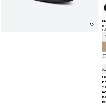
Bla
gra
so
K
Er
kl
vu
ma
ku
ke