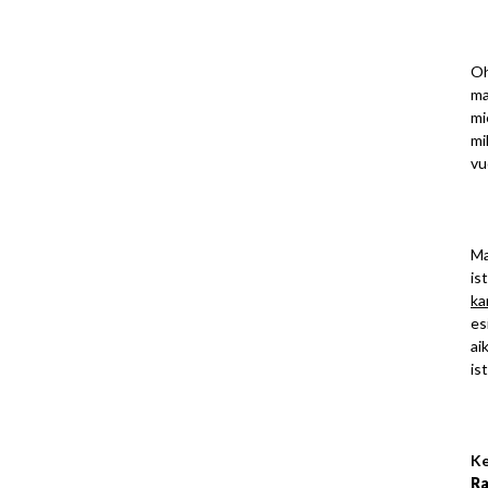
Oh
ma
mi
mi
vu
Ma
is
ka
es
ai
is
Ke
Ra