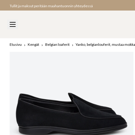
Tullit ja maksut peritään maahantuonnin yhteydessä
Etusivu
Kengät
Belgian loaferit
Yanko, belgianlouferit, mustaa mokk