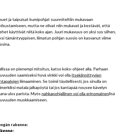
uet ja taipuisat kumipohjat suunniteltiin mukavaan
tkustamiseen, mutta ne olivat niin mukavat ja kestävät, että
ehet käyttivät niitä koko ajan. Juuri mukavuus on yksi syy siihen,
ksi tämäntyyppisen, liimatun pohjan suosio on kasvanut viime
osina.
llissa on pienempi mitoitus, katso koko-ohjeet alla. Parhaan
tuvuuden saamiseksi hyvä vinkki voi olla
itsekiinnittyvien
ntapalojen
liimaaminen. Se toimii täydellisesti, jos sinulla on
imerkiksi matala jalkapöytä tai jos kantapää nousee kävelyn
kana ulos parista. Myös
nahkapohjallinen voi olla erinomainen
lisä
tuvuuden muokkaamiseen.
ngän rakenne:
kenne: