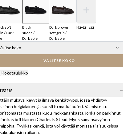
ck soft
Black
Dark brown
Näytä lisää
in / Dark
suede /
soft grain /
le
Dark sole
Dark sole
Valitse koko
VALITSE KOKO
Kokotaulukko
uvaus
ittäin mukava, kevyt ja ilmava kenkätyyppi, jossa yhdistyy
assinen belgialainen ja suosittu matkalouferi. Valmistettu
orittomasta mustasta kudu-mokkanahkasta, jonka on parkinnut
ineikas brittiläinen Charles F. Stead. Myös samansävyinen
mipohja. Tyylikäs kenkä, jota voi käyttää monissa tilaisuuksissa
säkuukausien aikana.