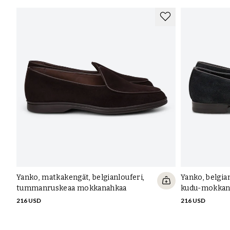
Yanko, matkakengät, belgianlouferi,
Yanko, belgian
tummanruskeaa mokkanahkaa
kudu-mokkan
216 USD
216 USD