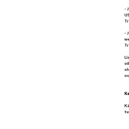
- 
US
Tr
- 
we
Tr
Li
oi
ol
os
Ke
Kä
tu