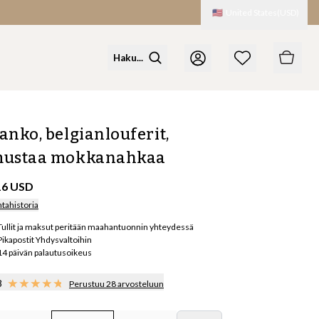
🇺🇸
United States
(
USD
)
anko, belgianlouferit,
ustaa mokkanahkaa
16 USD
ntahistoria
Tullit ja maksut peritään maahantuonnin yhteydessä
Pikapostit Yhdysvaltoihin
14 päivän palautusoikeus
8
Perustuu 28 arvosteluun