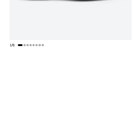
1
/
8