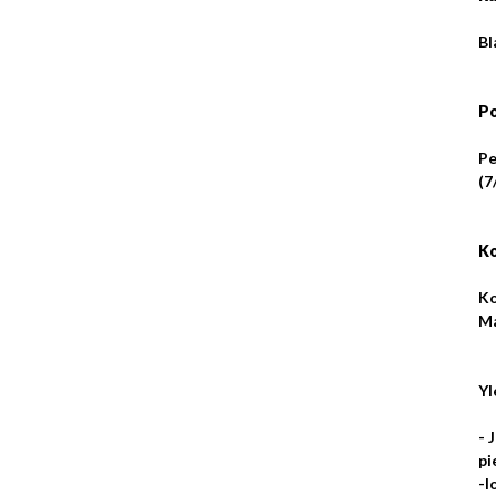
Bl
Po
Pe
(7
Ko
Ko
Ma
Yl
- 
pi
-l