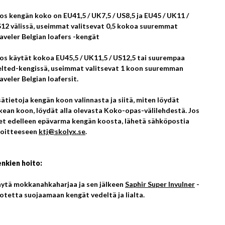
Jos kengän koko on EU41,5 / UK7,5 / US8,5 ja EU45 / UK11 /
12 välissä, useimmat valitsevat 0,5 kokoa suuremmat
aveler Belgian loafers -kengät
Jos käytät kokoa EU45,5 / UK11,5 / US12,5 tai suurempaa
lted-kengissä, useimmat valitsevat 1 koon suuremman
aveler Belgian loafersit.
sätietoja kengän koon valinnasta ja siitä, miten löydät
kean koon, löydät alla olevasta Koko-opas-välilehdestä. Jos
et edelleen epävarma kengän koosta, lähetä sähköpostia
oitteeseen
ktj@skolyx.se
.
nkien hoito:
ytä mokkanahkaharjaa ja sen jälkeen
Saphir Super Invulner
-
otetta suojaamaan kengät vedeltä ja lialta.