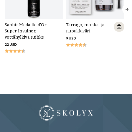
Saphir Medaille d'Or
Tarrago, mokka- ja
Super Invulner,
nupukkiväri
vettähylkivä suihke
9 USD
22 USD
Sa
O
m
pu
22