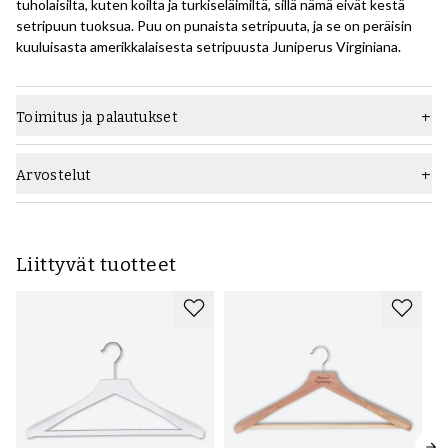
tuholaisilta, kuten koilta ja turkiseläimiltä, sillä nämä eivät kestä
setripuun tuoksua. Puu on punaista setripuuta, ja se on peräisin
kuuluisasta amerikkalaisesta setripuusta Juniperus Virginiana.
Toimitus ja palautukset
Arvostelut
Liittyvät tuotteet