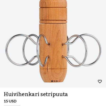
Huivihenkari setripuuta
15 USD