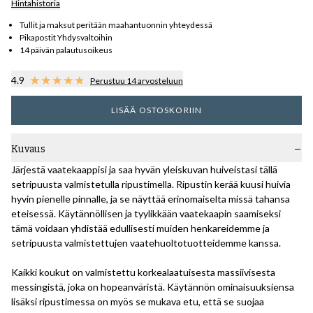
Hintahistoria
Tullit ja maksut peritään maahantuonnin yhteydessä
Pikapostit Yhdysvaltoihin
14 päivän palautusoikeus
4.9
Perustuu 14 arvosteluun
LISÄÄ OSTOSKORIIN
Kuvaus
Järjestä vaatekaappisi ja saa hyvän yleiskuvan huiveistasi tällä
setripuusta valmistetulla ripustimella. Ripustin kerää kuusi huivia
hyvin pienelle pinnalle, ja se näyttää erinomaiselta missä tahansa
eteisessä. Käytännöllisen ja tyylikkään vaatekaapin saamiseksi
tämä voidaan yhdistää edullisesti muiden henkareidemme ja
setripuusta valmistettujen vaatehuoltotuotteidemme kanssa.
Kaikki koukut on valmistettu korkealaatuisesta massiivisesta
messingistä, joka on hopeanväristä. Käytännön ominaisuuksiensa
lisäksi ripustimessa on myös se mukava etu, että se suojaa