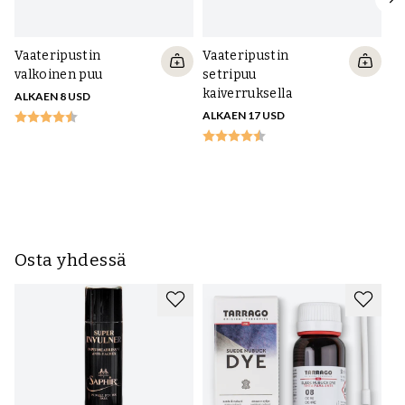
Vaateripustin
Vaateripustin
valkoinen puu
setripuu
kaiverruksella
ALKAEN 8 USD
ALKAEN 17 USD
Na
se
ka
AL
Osta yhdessä