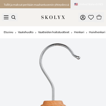
🇺🇸
United States
(
USD
)
Tullit ja maksut peritään maahantuonnin yhteydessä
Etusivu
Vaatehuolto
Vaatteiden hoitotuotteet
Henkari
Huivihenkari 