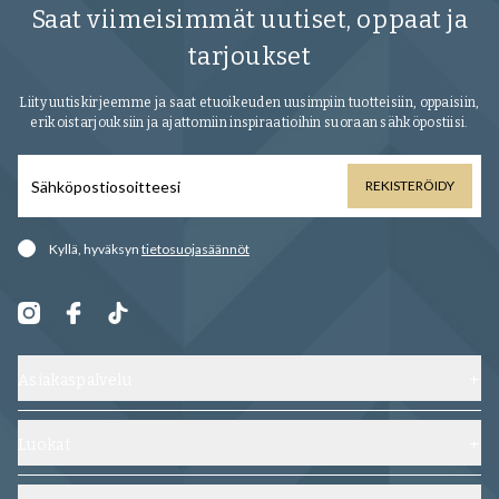
Saat viimeisimmät uutiset, oppaat ja
tarjoukset
Liity uutiskirjeemme ja saat etuoikeuden uusimpiin tuotteisiin, oppaisiin,
erikoistarjouksiin ja ajattomiin inspiraatioihin suoraan sähköpostiisi.
REKISTERÖIDY
Kyllä, hyväksyn
tietosuojasäännöt
Asiakaspalvelu
Ota yhteyttä
Toimitus, vaihdot ja palautukset
Luokat
Usein kysytyt kysymykset
Kengät