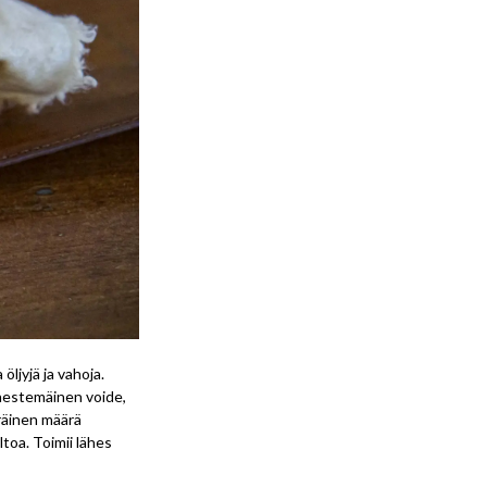
öljyjä ja vahoja.
 nestemäinen voide,
räinen määrä
ltoa. Toimii lähes