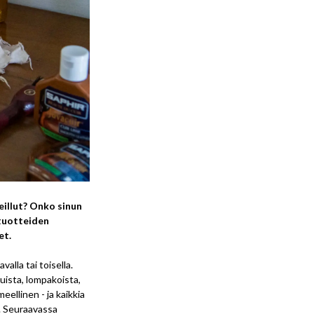
eillut? Onko sinun
atuotteiden
et.
alla tai toisella.
uista, lompakoista,
eellinen - ja kaikkia
n. Seuraavassa