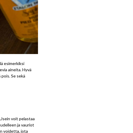
lä esimerkiksi
evia aineita. Hyvä
ä pois. Se sekä
Usein voit pelastaa
udelleen ja vauriot
n voidetta, jota