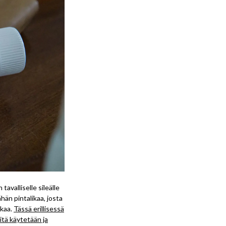
avalliselle sileälle
ähän pintalikaa, josta
ikaa.
Tässä erillisessä
tä käytetään ja