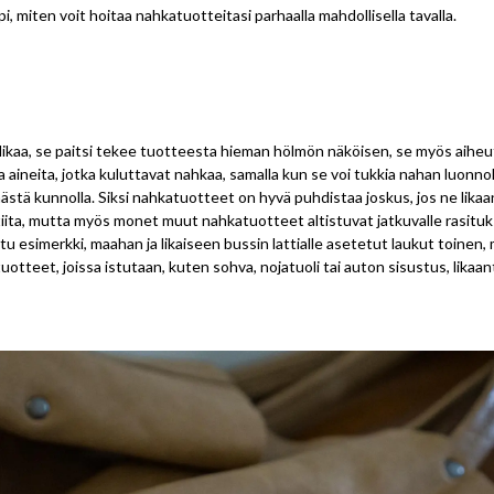
 miten voit hoitaa nahkatuotteitasi parhaalla mahdollisella tavalla.
ikaa, se paitsi tekee tuotteesta hieman hölmön näköisen, se myös aiheut
sia aineita, jotka kuluttavat nahkaa, samalla kun se voi tukkia nahan luonno
ästä kunnolla. Siksi nahkatuotteet on hyvä puhdistaa joskus, jos ne lika
ttiita, mutta myös monet muut nahkatuotteet altistuvat jatkuvalle rasituks
u esimerkki, maahan ja likaiseen bussin lattialle asetetut laukut toinen,
tteet, joissa istutaan, kuten sohva, nojatuoli tai auton sisustus, likaan