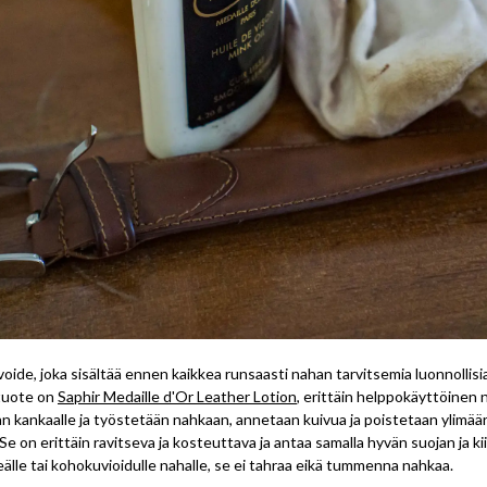
oide, joka sisältää ennen kaikkea runsaasti nahan tarvitsemia luonnollisia 
 tuote on
Saphir Medaille d'Or Leather Lotion
, erittäin helppokäyttöinen
an kankaalle ja työstetään nahkaan, annetaan kuivua ja poistetaan ylimää
. Se on erittäin ravitseva ja kosteuttava ja antaa samalla hyvän suojan ja kii
eälle tai kohokuvioidulle nahalle, se ei tahraa eikä tummenna nahkaa.