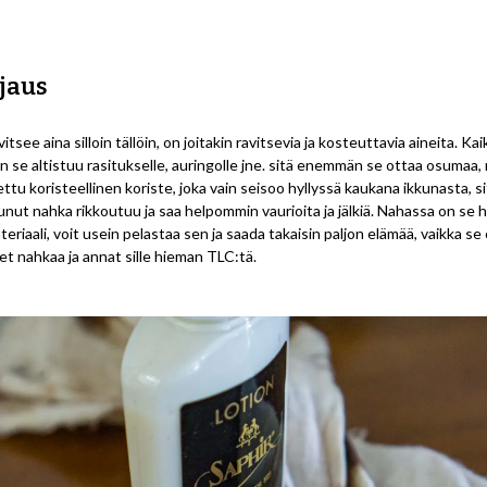
ojaus
itsee aina silloin tällöin, on joitakin ravitsevia ja kosteuttavia aineita. Ka
se altistuu rasitukselle, auringolle jne. sitä enemmän se ottaa osumaa, 
ettu koristeellinen koriste, joka vain seisoo hyllyssä kaukana ikkunasta, si
nut nahka rikkoutuu ja saa helpommin vaurioita ja jälkiä. Nahassa on se h
eriaali, voit usein pelastaa sen ja saada takaisin paljon elämää, vaikka se 
et nahkaa ja annat sille hieman TLC:tä.