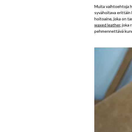
Muita vaihtoehtoja 
syvähoitava erittäin 
hoitoaine, joka on ta
waxed leather
, joka
pehmennettävä kunn