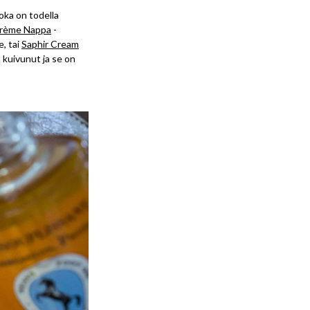
 joka on todella
Crème Nappa
-
e, tai
Saphir Cream
a kuivunut ja se on