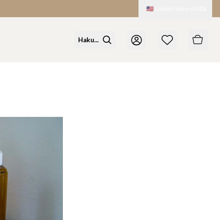
🇺🇸
United States
(
USD
)