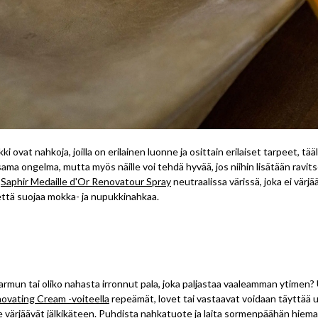
 ovat nahkoja, joilla on erilainen luonne ja osittain erilaiset tarpeet, tääl
ama ongelma, mutta myös näille voi tehdä hyvää, jos niihin lisätään ravits
n
Saphir Medaille d'Or Renovatour Spray
neutraalissa värissä, joka ei värjä
että suojaa mokka- ja nupukkinahkaa.
mun tai oliko nahasta irronnut pala, joka paljastaa vaaleamman ytimen? 
ovating Cream -voiteella
repeämät, lovet tai vastaavat voidaan täyttää u
ne värjäävät jälkikäteen. Puhdista nahkatuote ja laita sormenpäähän hiema