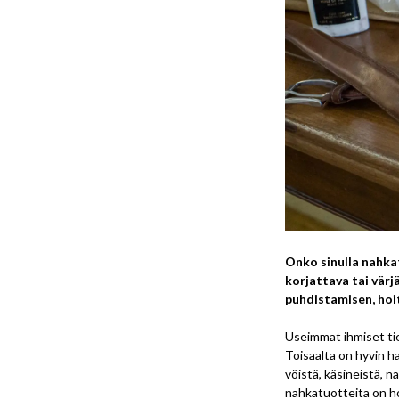
Onko sinulla nahkat
korjattava tai vär
puhdistamisen, hoi
Useimmat ihmiset tiet
Toisaalta on hyvin h
vöistä, käsineistä, na
nahkatuotteita on ho