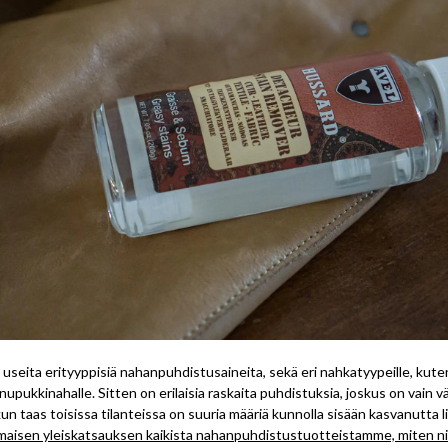
eita erityyppisiä nahanpuhdistusaineita, sekä eri nahkatyypeille, kuten t
 nupukkinahalle. Sitten on erilaisia raskaita puhdistuksia, joskus on vain v
un taas toisissa tilanteissa on suuria määriä kunnolla sisään kasvanutta l
maisen yleiskatsauksen kaikista nahanpuhdistustuotteistamme, miten nii