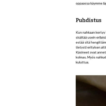
oppaassa käymme läpi,
Puhdistus
Kun nahkaan kertyy l
sisältää usein erilai
estää sitä hengittäm
tietysti erityisen al
Käsineet ovat annett
kolmas. Myös nahkatuo
kuluttua.