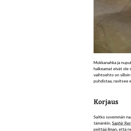
Mokkanahka ja nupukki
halkeamat eivät ole s
vaihtoehto on silloi
puhdistaa, ravitsee 
Korjaus
Saitko syvemmän naar
tämänkin.
Saphir Ren
peittää ilman, että 