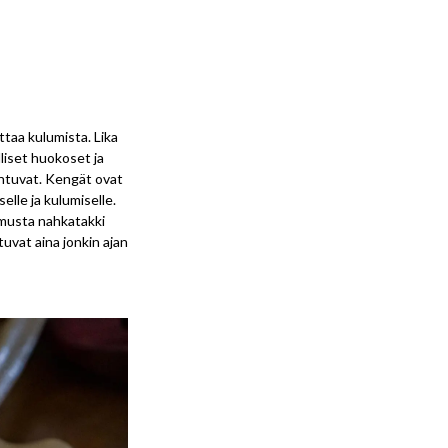
taa kulumista. Lika
lliset huokoset ja
antuvat. Kengät ovat
elle ja kulumiselle.
 musta nahkatakki
tuvat aina jonkin ajan