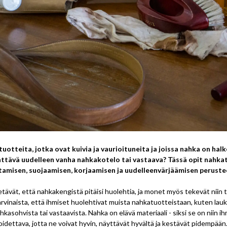
uotteita, jotka ovat kuivia ja vaurioituneita ja joissa nahka on halk
jättävä uudelleen vanha nahkakotelo tai vastaava? Tässä opit nahk
tamisen, suojaamisen, korjaamisen ja uudelleenvärjäämisen peruste
ävät, että nahkakengistä pitäisi huolehtia, ja monet myös tekevät niin tav
arvinaista, että ihmiset huolehtivat muista nahkatuotteistaan, kuten lauk
hkasohvista tai vastaavista. Nahka on elävä materiaali - siksi se on niin ihm
idettava, jotta ne voivat hyvin, näyttävät hyvältä ja kestävät pidempää