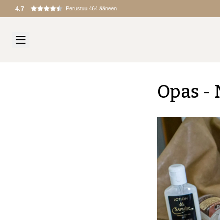
Tullit ja maksut peritään maahantuonnin yhteydessä
Opas - 