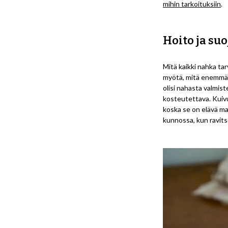
mihin tarkoituksiin
.
Hoito ja su
Mitä kaikki nahka tarv
myötä, mitä enemmän 
olisi nahasta valmist
kosteutettava. Kuivu
koska se on elävä mat
kunnossa, kun ravits