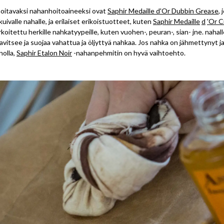
hoitavaksi nahanhoitoaineeksi ovat
Saphir Medaille d'Or Dubbin Grease
,
kuivalle nahalle, ja erilaiset erikoistuotteet, kuten
Saphir Medaille
d
'Or 
rkoitettu herkille nahkatyypeille, kuten vuohen-, peuran-, sian- jne. nahall
 ravitsee ja suojaa vahattua ja öljyttyä nahkaa. Jos nahka on jähmettynyt j
olla,
Saphir Etalon Noir
-nahanpehmitin on hyvä vaihtoehto.