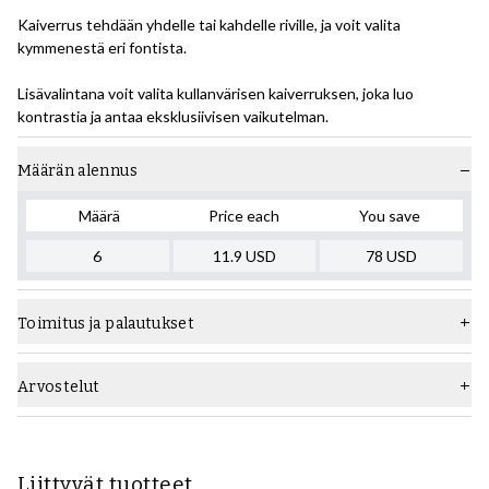
Kaiverrus tehdään yhdelle tai kahdelle riville, ja voit valita
kymmenestä eri fontista.
Lisävalintana voit valita kullanvärisen kaiverruksen, joka luo
kontrastia ja antaa eksklusiivisen vaikutelman.
Määrän alennus
Määrä
Price each
You save
6
11.9
USD
78
USD
Toimitus ja palautukset
Arvostelut
Liittyvät tuotteet