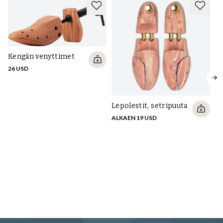
Kengän venyttimet
26 USD
Sa
Lepolestit, setripuuta
Su
ALKAEN 19 USD
ve
22