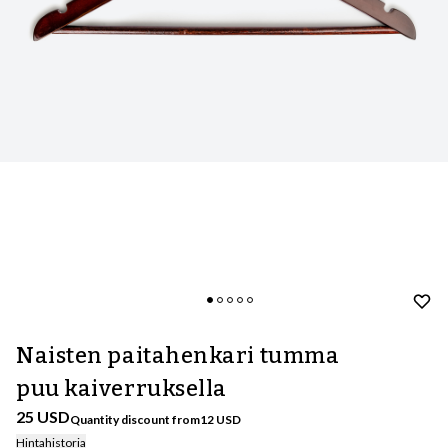
Naisten paitahenkari tumma
puu kaiverruksella
25 USD
Quantity discount from
12
USD
Hintahistoria