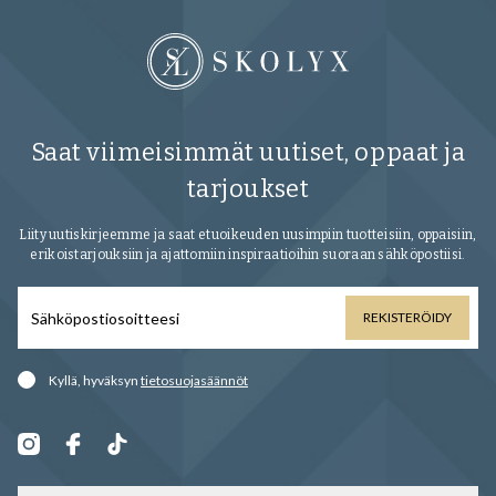
Saat viimeisimmät uutiset, oppaat ja
tarjoukset
Liity uutiskirjeemme ja saat etuoikeuden uusimpiin tuotteisiin, oppaisiin,
erikoistarjouksiin ja ajattomiin inspiraatioihin suoraan sähköpostiisi.
REKISTERÖIDY
Kyllä, hyväksyn
tietosuojasäännöt