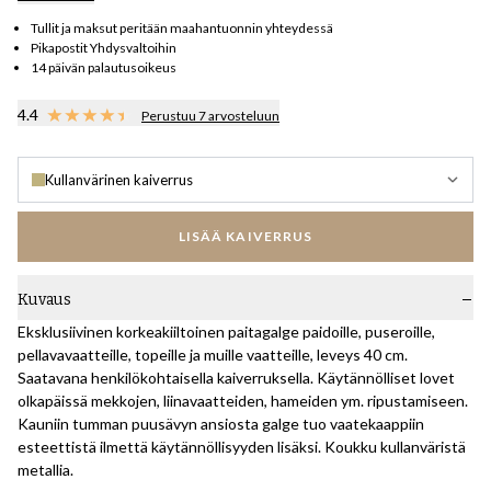
Tullit ja maksut peritään maahantuonnin yhteydessä
Pikapostit Yhdysvaltoihin
14 päivän palautusoikeus
4.4
Perustuu 7 arvosteluun
Kullanvärinen kaiverrus
LISÄÄ KAIVERRUS
Kuvaus
Eksklusiivinen korkeakiiltoinen paitagalge paidoille, puseroille,
pellavavaatteille, topeille ja muille vaatteille, leveys 40 cm.
Saatavana henkilökohtaisella kaiverruksella. Käytännölliset lovet
olkapäissä mekkojen, liinavaatteiden, hameiden ym. ripustamiseen.
Kauniin tumman puusävyn ansiosta galge tuo vaatekaappiin
esteettistä ilmettä käytännöllisyyden lisäksi. Koukku kullanväristä
metallia.