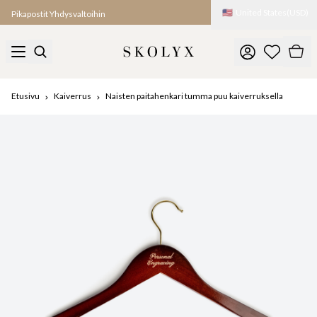
🇺🇸
United States
(
USD
)
Pikapostit Yhdysvaltoihin
Etusivu
Kaiverrus
Naisten paitahenkari tumma puu kaiverruksella