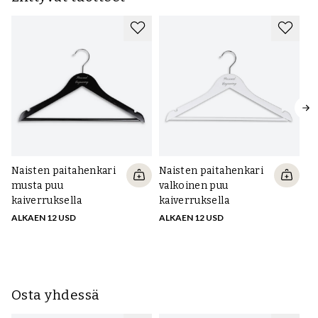
Naisten paitahenkari
Naisten paitahenkari
Na
musta puu
valkoinen puu
se
kaiverruksella
kaiverruksella
ka
ALKAEN 12 USD
ALKAEN 12 USD
AL
Osta yhdessä