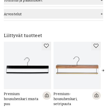
Toimitus ja palautukset
Arvostelut
Liittyvät tuotteet
Premium
Premium-
H
housuhenkari musta
housuhenkari,
t
puu
setripuuta
AL