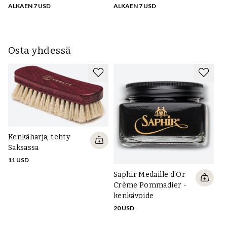
ALKAEN 7 USD
ALKAEN 7 USD
Osta yhdessä
Kenkäharja, tehty
Saksassa
11 USD
Saphir Medaille d'Or
S
Crème Pommadier -
le
kenkävoide
16
20 USD