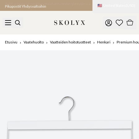
🇺🇸
United States
(
USD
)
Pikapostit Yhdysvaltoihin
Etusivu
Vaatehuolto
Vaatteiden hoitotuotteet
Henkari
Premium hous