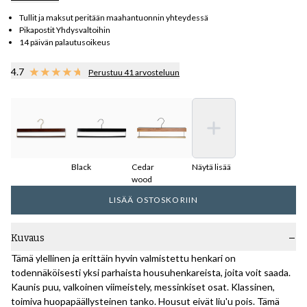
Tullit ja maksut peritään maahantuonnin yhteydessä
Pikapostit Yhdysvaltoihin
14 päivän palautusoikeus
4.7
Perustuu 41 arvosteluun
Black
Cedar
Näytä lisää
wood
LISÄÄ OSTOSKORIIN
Kuvaus
Tämä ylellinen ja erittäin hyvin valmistettu henkari on
todennäköisesti yksi parhaista housuhenkareista, joita voit saada.
Kaunis puu, valkoinen viimeistely, messinkiset osat. Klassinen,
toimiva huopapäällysteinen tanko. Housut eivät liu'u pois. Tämä