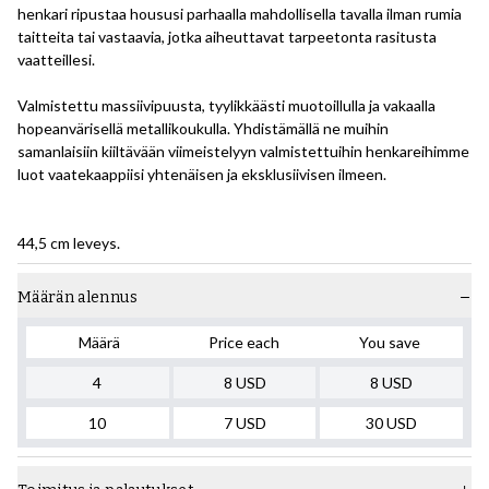
henkari ripustaa housusi parhaalla mahdollisella tavalla ilman rumia
taitteita tai vastaavia, jotka aiheuttavat tarpeetonta rasitusta
vaatteillesi.
Valmistettu massiivipuusta, tyylikkäästi muotoillulla ja vakaalla
hopeanvärisellä metallikoukulla. Yhdistämällä ne muihin
samanlaisiin kiiltävään viimeistelyyn valmistettuihin henkareihimme
luot vaatekaappiisi yhtenäisen ja eksklusiivisen ilmeen.
44,5 cm leveys.
Määrän alennus
Määrä
Price each
You save
4
8
USD
8
USD
10
7
USD
30
USD