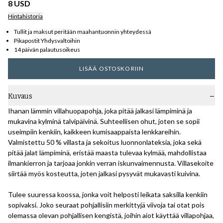
8 USD
Hintahistoria
Tullit ja maksut peritään maahantuonnin yhteydessä
Pikapostit Yhdysvaltoihin
14 päivän palautusoikeus
LISÄÄ OSTOSKORIIN
Kuvaus
Ihanan lämmin villahuopapohja, joka pitää jalkasi lämpiminä ja
mukavina kylminä talvipäivinä. Suhteellisen ohut, joten se sopii
useimpiin kenkiin, kaikkeen kumisaappaista lenkkareihin.
Valmistettu 50 % villasta ja sekoitus luonnonlateksia, joka sekä
pitää jalat lämpiminä, eristää maasta tulevaa kylmää, mahdollistaa
ilmankierron ja tarjoaa jonkin verran iskunvaimennusta. Villasekoite
siirtää myös kosteutta, joten jalkasi pysyvät mukavasti kuivina.
Tulee suuressa koossa, jonka voit helposti leikata saksilla kenkiin
sopivaksi. Joko seuraat pohjallisiin merkittyjä viivoja tai otat pois
olemassa olevan pohjallisen kengistä, joihin aiot käyttää villapohjaa,