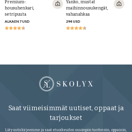
Premium-
Yanko, mustat
housuhenkari,
maihinnousukengät,
setripuuta
vahanahkaa
ALKAEN 7 USD
294 USD
Sa
C
ke
20
Saat viimeisimmät uutiset, oppaat ja
tarjoukset
Liity uutiskirjeemme ja saat etuoikeuden uusimpiin tuotteisiin, oppaisiin,