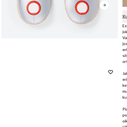
K
Ex
jo
Va
jo
er
si
or
Ja
er
ke
mu
ku
Pi
po
oi
ja