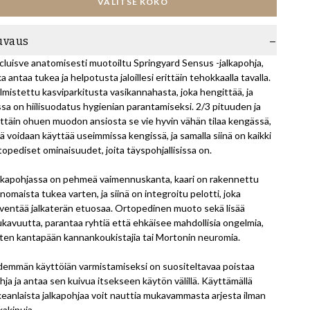
VALITSE KOKO
uvaus
cluisve anatomisesti muotoiltu Springyard Sensus -jalkapohja,
ka antaa tukea ja helpotusta jaloillesi erittäin tehokkaalla tavalla.
lmistettu kasviparkitusta vasikannahasta, joka hengittää, ja
ssa on hiilisuodatus hygienian parantamiseksi. 2/3 pituuden ja
ittäin ohuen muodon ansiosta se vie hyvin vähän tilaa kengässä,
tä voidaan käyttää useimmissa kengissä, ja samalla siinä on kaikki
topediset ominaisuudet, joita täyspohjallisissa on.
lkapohjassa on pehmeä vaimennuskanta, kaari on rakennettu
inomaista tukea varten, ja siinä on integroitu pelotti, joka
ventää jalkaterän etuosaa. Ortopedinen muoto sekä lisää
kavuutta, parantaa ryhtiä että ehkäisee mahdollisia ongelmia,
ten kantapään kannankoukistajia tai Mortonin neuromia.
demmän käyttöiän varmistamiseksi on suositeltavaa poistaa
hja ja antaa sen kuivua itsekseen käytön välillä. Käyttämällä
keanlaista jalkapohjaa voit nauttia mukavammasta arjesta ilman
lkakipuja.