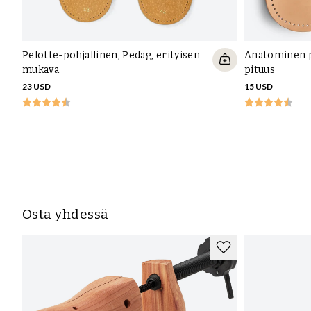
Pelotte-pohjallinen, Pedag, erityisen
Anatominen po
mukava
pituus
23 USD
15 USD
Osta yhdessä