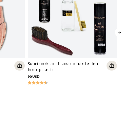
Suuri mokkanahkaisten tuotteiden
hoitopaketti
90 USD
Tarr
9 US