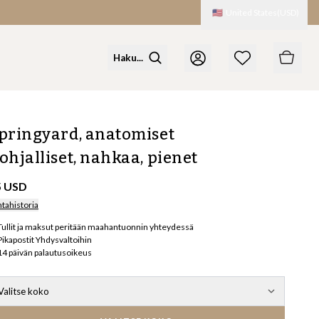
🇺🇸
United States
(
USD
)
pringyard, anatomiset
ohjalliset, nahkaa, pienet
5 USD
ntahistoria
Tullit ja maksut peritään maahantuonnin yhteydessä
Pikapostit Yhdysvaltoihin
14 päivän palautusoikeus
Valitse koko