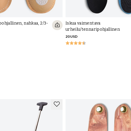
hjallinen, nahkaa, 2/3-
Iskua vaimentava
urheilu/tennaripohjallinen
20 USD