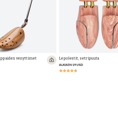
appaiden venyttimet
Lepolestit, setripuuta
ALKAEN 19 USD