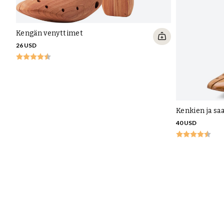
Kengän venyttimet
26 USD
Kenkien ja sa
40 USD