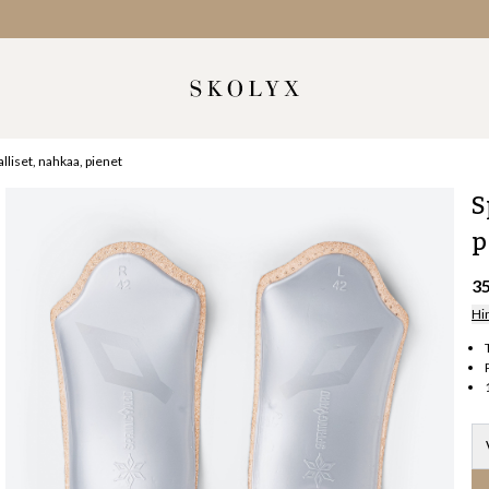
lliset, nahkaa, pienet
S
p
3
Hi