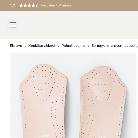
Tullit ja maksut peritään maahantuonnin yhteydessä
Etusivu
Kenkätarvikkeet
Pohjalliset jne.
Springyard, anatomiset pohja