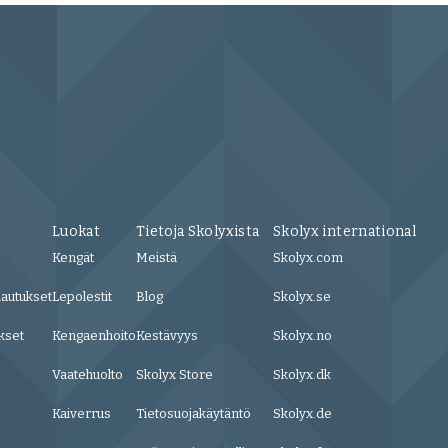
Luokat
Tietoja Skolyxista
Skolyx international
Kengät
Meistä
Skolyx.com
lautukset
Lepolestit
Blog
Skolyx.se
kset
Kengaenhoito
Kestävyys
Skolyx.no
Vaatehuolto
Skolyx Store
Skolyx.dk
Kaiverrus
Tietosuojakäytäntö
Skolyx.de