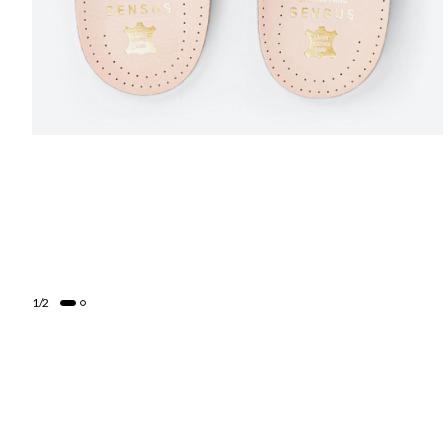
1
/
2