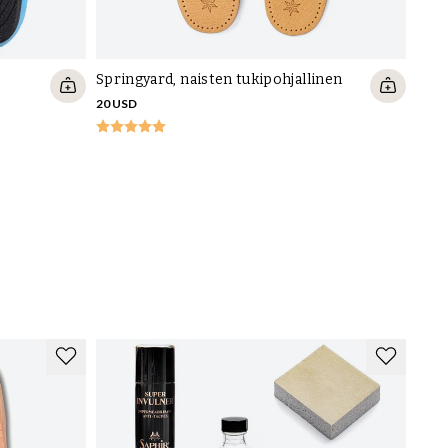
Springyard, naisten tukipohjallinen
20 USD
Comf
20 U