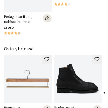
Pe
m
Pedag, kaarituki ,
10
nahkaa, korkeat
16 USD
Osta yhdessä
Premium-
Yanko, mustat