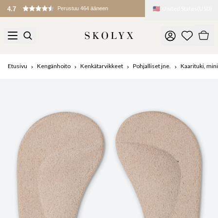
🇺🇸
United States
(
USD
)
Tullit ja maksut peritään maahantuonnin yhteydessä
Etusivu
Kengänhoito
Kenkätarvikkeet
Pohjalliset jne.
Kaarituki, mini