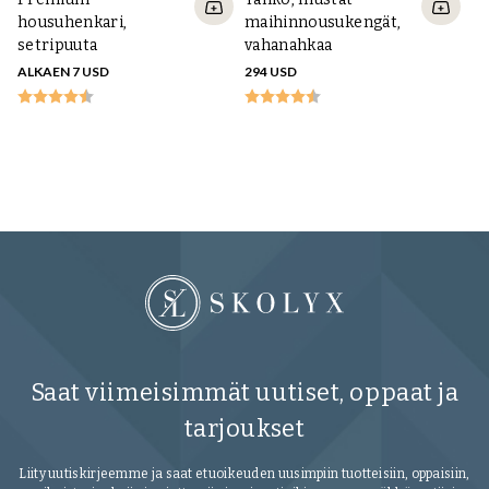
housuhenkari,
maihinnousukengät,
setripuuta
vahanahkaa
ALKAEN 7 USD
294 USD
S
le
t
16
Saat viimeisimmät uutiset, oppaat ja
tarjoukset
Liity uutiskirjeemme ja saat etuoikeuden uusimpiin tuotteisiin, oppaisiin,