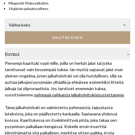
Pikapostit Yhdysvaltoihin
14 päivän palautusoikeus
Valitse koko
VALITSE KOKO
Kuvaus
Pienempi kaarituki sopii niille, joilla on herkät jalat tai jotka
tarvitsevat vain kevyempää tukea. Iän myötä vajoavat jalat ovat
yleinen ongelma, joten jalkaholvituki voi olla hyödyllinen, sillä se
auttaa jalkojasi pysymään ylhäällä ja ehkäisee esimerkiksi litteitä
jalkoja tai ylipronaatiota. Jos tarvitset enemmän tukea,
suosittelemme
pehmeää nahkaista jalkaholvitukisisustettamme
.
Tämä jalkaholvituki on valmistettu pehmeästä, taipuisasta
lateksista, joka on päällystetty kankaalla. Saatavana yhdessä
koossa. Kaaritukessa on itsekiinnittyvä pinta, joka takaa sen
pysymisen paikallaan kengässä. Kokeile ensin inserttiä
kiinnittämättä sitä paikalleen, merkitse sitten paikka, irrota