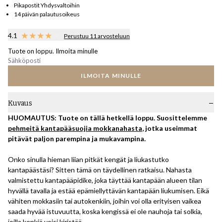
Pikapostit Yhdysvaltoihin
14 päivän palautusoikeus
4.1
Perustuu 11 arvosteluun
Tuote on loppu. Ilmoita minulle
ILMOITA MINULLE
Kuvaus
HUOMAUTUS: Tuote on tällä hetkellä loppu. Suosittelemme
pehmeitä kantapääsuojia mokkanahasta
, jotka useimmat
pitävät paljon parempina ja mukavampina.
Onko sinulla hieman liian pitkät kengät ja liukastutko
kantapäästäsi? Sitten tämä on täydellinen ratkaisu. Nahasta
valmistettu kantapääpidike, joka täyttää kantapään alueen tilan
hyvällä tavalla ja estää epämiellyttävän kantapään liukumisen. Eikä
vähiten mokkasiin tai autokenkiin, joihin voi olla erityisen vaikea
saada hyvää istuvuutta, koska kengissä ei ole nauhoja tai solkia,
joilla kenkiä voisi kiristää.