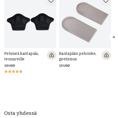
Pehmeä kantapala,
Kantapään pehmike,
tennareille
geelisisus
10 USD
15 USD
Sp
pe
p
15
Osta yhdessä