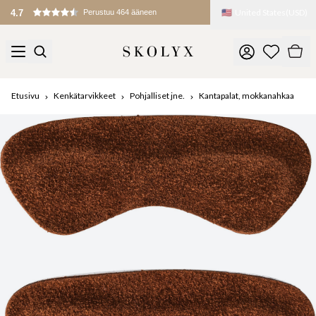
🇺🇸
United States
(
USD
)
4.7
Perustuu 464 ääneen
Etusivu
Kenkätarvikkeet
Pohjalliset jne.
Kantapalat, mokkanahkaa