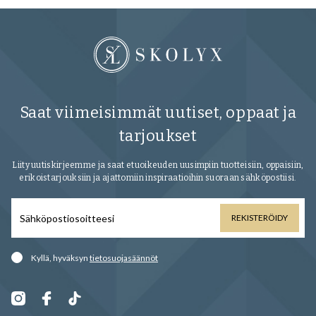
Saat viimeisimmät uutiset, oppaat ja
tarjoukset
Liity uutiskirjeemme ja saat etuoikeuden uusimpiin tuotteisiin, oppaisiin,
erikoistarjouksiin ja ajattomiin inspiraatioihin suoraan sähköpostiisi.
REKISTERÖIDY
Kyllä, hyväksyn
tietosuojasäännöt