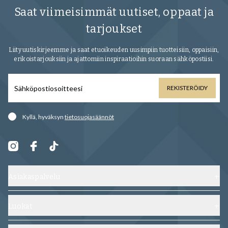
Saat viimeisimmät uutiset, oppaat ja
tarjoukset
Liity uutiskirjeemme ja saat etuoikeuden uusimpiin tuotteisiin, oppaisiin,
erikoistarjouksiin ja ajattomiin inspiraatioihin suoraan sähköpostiisi.
REKISTERÖIDY
Kyllä, hyväksyn
tietosuojasäännöt
Asiakaspalvelu
Ota yhteyttä
Toimitus, vaihdot ja palautukset
Luokat
Usein kysytyt kysymykset
Kengät