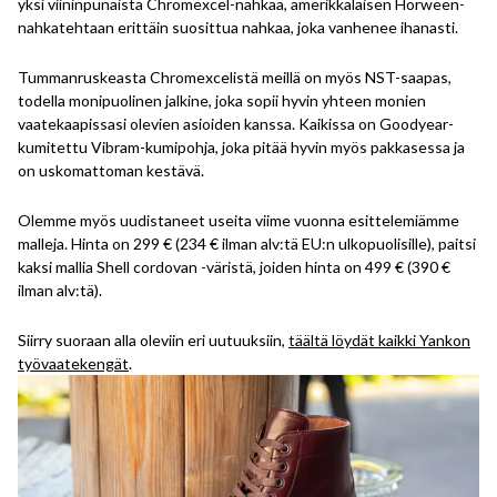
yksi viininpunaista Chromexcel-nahkaa, amerikkalaisen Horween-
nahkatehtaan erittäin suosittua nahkaa, joka vanhenee ihanasti.
Tummanruskeasta Chromexcelistä meillä on myös NST-saapas,
todella monipuolinen jalkine, joka sopii hyvin yhteen monien
vaatekaapissasi olevien asioiden kanssa. Kaikissa on Goodyear-
kumitettu Vibram-kumipohja, joka pitää hyvin myös pakkasessa ja
on uskomattoman kestävä.
Olemme myös uudistaneet useita viime vuonna esittelemiämme
malleja. Hinta on 299 € (234 € ilman alv:tä EU:n ulkopuolisille), paitsi
kaksi mallia Shell cordovan -väristä, joiden hinta on 499 € (390 €
ilman alv:tä).
Siirry suoraan alla oleviin eri uutuuksiin,
täältä löydät kaikki Yankon
työvaatekengät
.