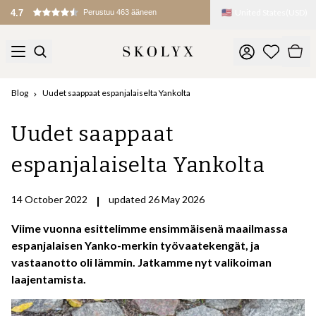
🇺🇸
United States
(
USD
)
4.7
Perustuu 463 ääneen
Blog
Uudet saappaat espanjalaiselta Yankolta
Uudet saappaat
espanjalaiselta Yankolta
14 October 2022
|
updated 26 May 2026
Viime vuonna esittelimme ensimmäisenä maailmassa
espanjalaisen Yanko-merkin työvaatekengät, ja
vastaanotto oli lämmin. Jatkamme nyt valikoiman
laajentamista.