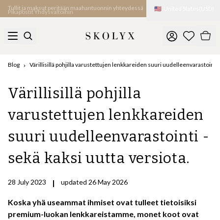
🇺🇸
United States
(
USD
)
Pikapostit Yhdysvaltoihin
Blog
Värillisillä pohjilla varustettujen lenkkareiden suuri uudelleenvarastointi -
Värillisillä pohjilla
varustettujen lenkkareiden
suuri uudelleenvarastointi -
sekä kaksi uutta versiota.
28 July 2023
|
updated 26 May 2026
Koska yhä useammat ihmiset ovat tulleet tietoisiksi
premium-luokan lenkkareistamme, monet koot ovat