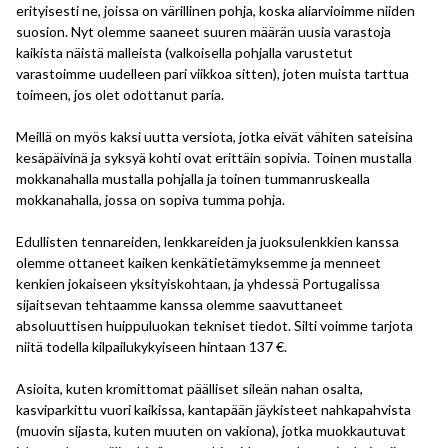
erityisesti ne, joissa on värillinen pohja, koska aliarvioimme niiden
suosion. Nyt olemme saaneet suuren määrän uusia varastoja
kaikista näistä malleista (valkoisella pohjalla varustetut
varastoimme uudelleen pari viikkoa sitten), joten muista tarttua
toimeen, jos olet odottanut paria.
Meillä on myös kaksi uutta versiota, jotka eivät vähiten sateisina
kesäpäivinä ja syksyä kohti ovat erittäin sopivia. Toinen mustalla
mokkanahalla mustalla pohjalla ja toinen tummanruskealla
mokkanahalla, jossa on sopiva tumma pohja.
Edullisten tennareiden, lenkkareiden ja juoksulenkkien kanssa
olemme ottaneet kaiken kenkätietämyksemme ja menneet
kenkien jokaiseen yksityiskohtaan, ja yhdessä Portugalissa
sijaitsevan tehtaamme kanssa olemme saavuttaneet
absoluuttisen huippuluokan tekniset tiedot. Silti voimme tarjota
niitä todella kilpailukykyiseen hintaan 137 €.
Asioita, kuten kromittomat päälliset sileän nahan osalta,
kasviparkittu vuori kaikissa, kantapään jäykisteet nahkapahvista
(muovin sijasta, kuten muuten on vakiona), jotka muokkautuvat