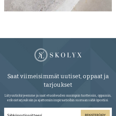
Saat viimeisimmät uutiset, oppaat ja
tarjoukset
Liity uutiskirjeemme ja saat etuoikeuden uusimpiin tuotteisiin, oppaisiin,
erikoistarjouksiin ja ajattomiin inspiraatioihin suoraan sähköpostiisi.
REKISTERÖIDY