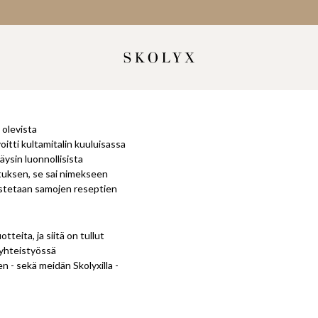
 olevista
itti kultamitalin kuuluisassa
äysin luonnollisista
stuksen, se sai nimekseen
stetaan samojen reseptien
tteita, ja siitä on tullut
 yhteistyössä
n - sekä meidän Skolyxilla -