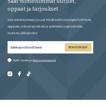
Saat viimeisimmät uutiset,
oppaat ja tarjoukset
Liity uutiskirjeemme ja saat etuoikeuden uusimpiin tuotteisiin,
oppaisiin, erikoistarjouksiin ja ajattomiin inspiraatioihin
suoraan sähköpostiisi.
REKISTERÖIDY
Kyllä, hyväksyn
tietosuojasäännöt