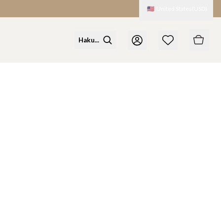
🇺🇸
United States
(
USD
)