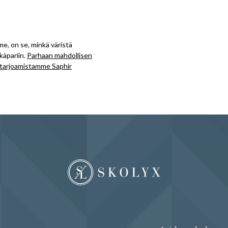
me, on se, minkä väristä
käpariin.
Parhaan mahdollisen
 tarjoamistamme Saphir