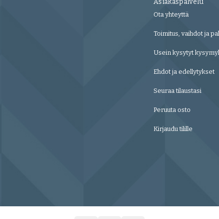
Asiakaspalvelu
Ota yhteyttä
Toimitus, vaihdot ja pa
Usein kysytyt kysymy
Ehdot ja edellytykset
Seuraa tilaustasi
Peruuta osto
Kirjaudu tilille