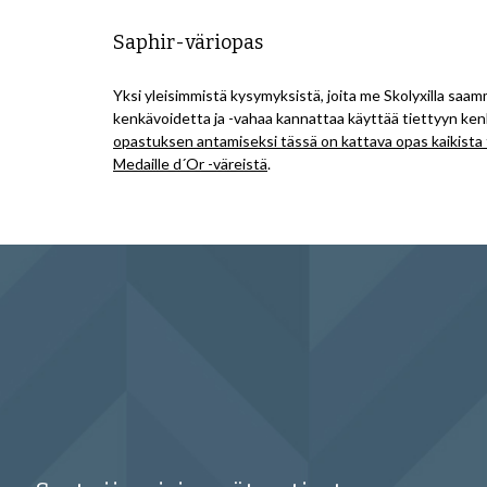
Saphir-väriopas
Yksi yleisimmistä kysymyksistä, joita me Skolyxilla saam
kenkävoidetta ja -vahaa kannattaa käyttää tiettyyn ken
opastuksen antamiseksi
tässä on kattava opas
kaikista
Medaille d´Or -väreistä
.