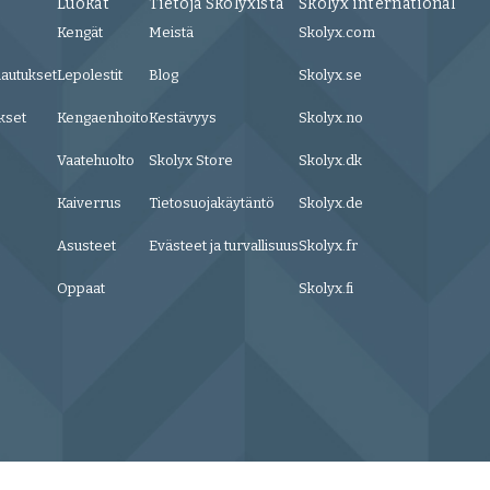
Luokat
Tietoja Skolyxista
Skolyx international
Kengät
Meistä
Skolyx.com
lautukset
Lepolestit
Blog
Skolyx.se
kset
Kengaenhoito
Kestävyys
Skolyx.no
Vaatehuolto
Skolyx Store
Skolyx.dk
Kaiverrus
Tietosuojakäytäntö
Skolyx.de
Asusteet
Evästeet ja turvallisuus
Skolyx.fr
Oppaat
Skolyx.fi