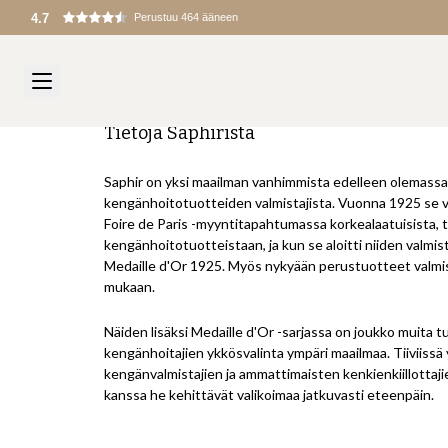
4.7
Perustuu 464 ääneen
Tietoja Saphirista
Saphir on yksi maailman vanhimmista edelleen olemassa
kengänhoitotuotteiden valmistajista. Vuonna 1925 se vo
Foire de Paris -myyntitapahtumassa korkealaatuisista, t
kengänhoitotuotteistaan, ja kun se aloitti niiden valmi
Medaille d'Or 1925. Myös nykyään perustuotteet valmi
mukaan.
Näiden lisäksi Medaille d'Or -sarjassa on joukko muita tuo
kengänhoitajien ykkösvalinta ympäri maailmaa.
Tiiviissä
kengänvalmistajien ja ammattimaisten kenkienkiillottajie
kanssa he kehittävät valikoimaa jatkuvasti eteenpäin.