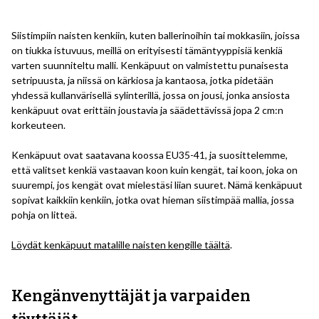
Siistimpiin naisten kenkiin, kuten ballerinoihin tai mokkasiin, joissa
on tiukka istuvuus, meillä on erityisesti tämäntyyppisiä kenkiä
varten suunniteltu malli. Kenkäpuut on valmistettu punaisesta
setripuusta, ja niissä on kärkiosa ja kantaosa, jotka pidetään
yhdessä kullanvärisellä sylinterillä, jossa on jousi, jonka ansiosta
kenkäpuut ovat erittäin joustavia ja säädettävissä jopa 2 cm:n
korkeuteen.
Kenkäpuut ovat saatavana koossa EU35-41, ja suosittelemme,
että valitset kenkiä vastaavan koon kuin kengät, tai koon, joka on
suurempi, jos kengät ovat mielestäsi liian suuret. Nämä kenkäpuut
sopivat kaikkiin kenkiin, jotka ovat hieman siistimpää mallia, jossa
pohja on litteä.
Löydät kenkäpuut matalille naisten kengille täältä
.
Kengänvenyttäjät ja varpaiden