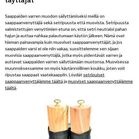
täyttäjät
Saappaiden varren muodon säilyttämiseksi meillä on
saappaanvenyttäjiä sekä setripuusta että muovista. Setripuusta
valmistettujen venyttimien etuna on, että setri neutraloi pahan
hajun ja auttaa nahkaa palautumaan käytön jälkeen. Nämä ovat
hieman painavampia kuin muoviset saappaanvenyttäjät, ja jos
saappaiden varsi ei ole niin vakaa, suosittelemme sen sijaan
muovisia saappaanvenyttäjiä, jotka myös pidentävät varren ja
auttavat saappaiden varren säilyttämään muotonsa. Muovisessa
muunnoksessamme on myös käytännöllinen koukku, joten voit
ripustaa saappaat vaatekaappiin. Löydät
setripuiset
saappaanvenyttäjämme täältä
ja
muoviset saappaanvenyttäjämme
täältä
.