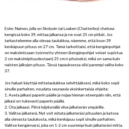
Esim: Nainen, jolla on Skolyxin tai Loaken (Chatterley) chelsea-
kengissä koko 39, mittaa jalkansa ja ne ovat 25 cm pitkät. Jos
tarkastelemme alla olevaa taulukkoa, näemme, että koon 39
kenkäpuun pituus on 27 cm. Tämä tarkoittaisi, että kengänpohjat
on maksimissaan työnnetty yhteen (kengänpohjat voivat supistua
2 cm maksimipituudestaan) 25 cm:n pituiseksi, mikä on sama kuin
naisten jalkojen pituus. Tässä tapauksessa olisi parempi valita koko
37.
Jos haluat käyttää mittataulukkoa selvittääksesi, mikä koko sopii
sinulle parhaiten, noudata seuraavia yksinkertaisia ohjeita:
1. Aseta jalkasi paperin päälle ja nojaa hieman eteenpäin niin, että
jalkasi on tukevasti paperin päällä.
2. Ota jalkaasi. Piirrä lyijykynällä viiva jalkaterän ympärille.
3. Valitse jalkaterä. Nyt voit mitata jalkateräsi pituuden ja katsoa
alla olevasta taulukosta, mikä kenkäpuu sopii sinulle parhaiten.
Valitse kengänvarsi, joka on 1-2 cm suurempi kuin jalkateräsi mitta.