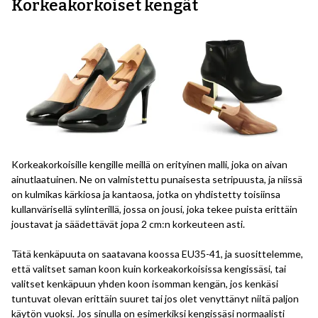
Korkeakorkoiset kengät
Korkeakorkoisille kengille meillä on erityinen malli, joka on aivan
ainutlaatuinen. Ne on valmistettu punaisesta setripuusta, ja niissä
on kulmikas kärkiosa ja kantaosa, jotka on yhdistetty toisiinsa
kullanvärisellä sylinterillä, jossa on jousi, joka tekee puista erittäin
joustavat ja säädettävät jopa 2 cm:n korkeuteen asti.
Tätä kenkäpuuta on saatavana koossa EU35-41, ja suosittelemme,
että valitset saman koon kuin korkeakorkoisissa kengissäsi, tai
valitset kenkäpuun yhden koon isomman kengän, jos kenkäsi
tuntuvat olevan erittäin suuret tai jos olet venyttänyt niitä paljon
käytön vuoksi. Jos sinulla on esimerkiksi kengissäsi normaalisti