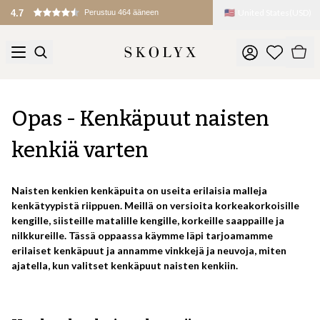
🇺🇸
United States
(
USD
)
4.7
Perustuu 464 ääneen
Opas - Kenkäpuut naisten
kenkiä varten
Naisten kenkien kenkäpuita on useita erilaisia malleja
kenkätyypistä riippuen. Meillä on versioita korkeakorkoisille
kengille, siisteille matalille kengille, korkeille saappaille ja
nilkkureille. Tässä oppaassa käymme läpi tarjoamamme
erilaiset kenkäpuut ja annamme vinkkejä ja neuvoja, miten
ajatella, kun valitset kenkäpuut naisten kenkiin.