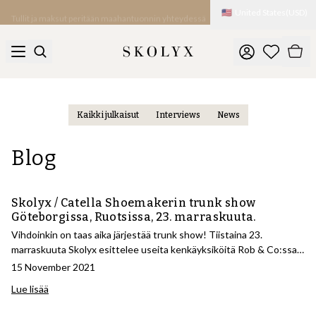
🇺🇸
United States
(
USD
)
Tullit ja maksut peritään maahantuonnin yhteydessä
Kaikki julkaisut
Interviews
News
Blog
Skolyx / Catella Shoemakerin trunk show
Göteborgissa, Ruotsissa, 23. marraskuuta.
Vihdoinkin on taas aika järjestää trunk show! Tiistaina 23.
marraskuuta Skolyx esittelee useita kenkäyksiköitä Rob & Co:ssa
osoitteessa Grönsakstorget 1 Göteborgissa, Ruotsissa, jossa voit
15 November 2021
myös tulla kokeilemaan kokoja. Teemme tapahtuman yhdessä
Lue lisää
mittatilauskenkävalmistaja Catella Shoemakerin kanssa, jota johtaa
ruotsalainen kengänvalmistuksen maailmanmestari Daniel Wegan.