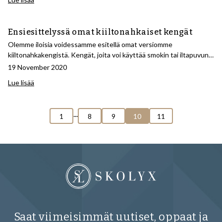
Ensiesittelyssä omat kiiltonahkaiset kengät
Olemme iloisia voidessamme esitellä omat versiomme
kiiltonahkakengistä. Kengät, joita voi käyttää smokin tai iltapuvun
kanssa erityistilaisuuksissa.
19 November 2020
Lue lisää
...
1
8
9
10
11
Saat viimeisimmät uutiset, oppaat ja