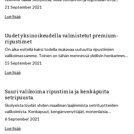
tuotteidemme laadun, kestävyyden ja korjattavuuden osalta. Yksi
21 September 2021
esimerkki tästä on harjojen ilmastoneutraali tuotanto.
Lue lisää
Uudet yksinoikeudella valmistetut premium-
ripustimet
On aika esitellä kaksi todella mukavaa uutuutta ripustimien
valikoimassamme. Toinen on tähän mennessä ylellisin henkarimme,
joka on valmistettu korkeimpien standardien mukaisesti
15 September 2021
massiivipuusta, erittäin leveät 6 cm:n olkapään siivet ja
Lue lisää
eksklusiivinen kiiltävä viimeistely. Lisäksi uudenlainen
housuhenkari.
Suuri valikoima ripustimia ja kenkäpuita
setripuusta.
Skolyxista löydät yhden maailman laajimmista setrituotteiden
valikoimista. Kenkäpuut, kengänvenyttäjät, monenlaisia
henkareita, kenkäsuojia, kengänhoitolaatikoita, säilytyslaatikoita,
6 September 2021
tuoksulohkoja ja tuoksupusseja ja paljon muuta. Suuren kysynnän
Lue lisää
vuoksi osa setrituotteistamme on ollut jo jonkin aikaa loppu