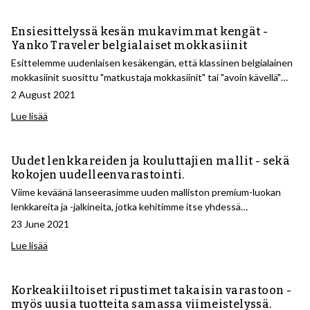
tietyissä kokoluokissa, mutta nyt olemme vihdoin saaneet ne kaikki
takaisin varastoon.
Ensiesittelyssä kesän mukavimmat kengät -
Yanko Traveler belgialaiset mokkasiinit
Esittelemme uudenlaisen kesäkengän, että klassinen belgialainen
mokkasiinit suosittu "matkustaja mokkasiinit" tai "avoin kävellä"
malleja pehmustettu täysi kumi pohjat. Tämäntyyppiset kumipohjat
2 August 2021
suunniteltiin antamaan mukavuutta matkoilla, mutta ne olivat niin
Lue lisää
mukavia ja kestäviä, että ihmiset käyttivät niitä koko ajan.
Uudet lenkkareiden ja kouluttajien mallit - sekä
kokojen uudelleenvarastointi.
Viime keväänä lanseerasimme uuden malliston premium-luokan
lenkkareita ja -jalkineita, jotka kehitimme itse yhdessä
portugalilaisen tehtaan kanssa ja joissa on ominaisuuksia, joita
23 June 2021
tuskin löytyy paljon kalliimmistakaan lenkkareista. Nyt kaikki koot
Lue lisää
ovat jälleen saatavilla, ja esittelemme kaksi uutta mallia.
Korkeakiiltoiset ripustimet takaisin varastoon -
myös uusia tuotteita samassa viimeistelyssä.