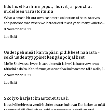
Tilaisuudessa tarjoillaan juomia ja pientä purtavaa.
Edulliset kashmirpipot, -huivit ja -ponchot
uudelleen varastoituina
What a smash hit our own cashmere collection of hats, scarves
and ponchos was when we introduced it last year! Many varieties
and colours were sold out over the winter, now we've just had
8 November 2021
them restocked, so be sure to grab your favourite before it
Lue lisää
disappears.
Uudet pehmeät kantapään pidikkeet nahasta -
sekä uudentyyppiset kengänpohjalliset
Meille Skolyxissa hyvin istuvat kengät ja hyvä jalkaterveys ovat
tärkeitä asioita. Kehitämme jatkuvasti valikoimaamme tällä alalla, ja
nyt meillä on ilo esitellä uudenlainen pehmeä kantapään pito
2 November 2021
nahasta, joka sopii täydellisesti silloin, kun kengät ovat hieman
Lue lisää
suuret tai epämukavat kantapään alueella, sekä joitakin uudenlaisia
kengänpohjallisia.
Skolyx-harjat ilmastoneutraali
Kestävä kehitys ja ympäristötietoisuus kulkevat läpi kaikesta, mitä
teemme täällä Skolyxissa, sekä tuotannon ja logistiikan että