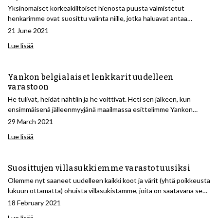
Yksinomaiset korkeakiiltoiset hienosta puusta valmistetut
henkarimme ovat suosittu valinta niille, jotka haluavat antaa
vaatekaapilleen aivan uudenlaisen ilmeen, saada hienompia
21 June 2021
henkareita hattuhyllyyn vieraita varten tai yritykselle tai
Lue lisää
vaatekaupalle, joka haluaa korkealaatuista tavaraa, jossa on
ylellinen tunnelma. Nyt olemme kartuttaneet varastoa ja
esittelemme uusia henkarityyppejä.
Yankon belgialaiset lenkkarit uudelleen
varastoon
He tulivat, heidät nähtiin ja he voittivat. Heti sen jälkeen, kun
ensimmäisenä jälleenmyyjänä maailmassa esittelimme Yankon
belgialaiset loaferit viime kesänä, oli selvää, että nämä olivat ne
29 March 2021
kengät, joita rakastitte. Nyt meillä on ollut kunnon
Lue lisää
täydennysvarastot kaikista malleista.
Suosittujen villasukkiemme varastot uusiksi
Olemme nyt saaneet uudelleen kaikki koot ja värit (yhtä poikkeusta
lukuun ottamatta) ohuista villasukistamme, joita on saatavana sekä
nilkkapituisina että yli vasikan pituisina. Hyvin istuvat, kestävät ja
18 February 2021
säätelevät lämpötilaa parhaalla mahdollisella tavalla.
Lue lisää