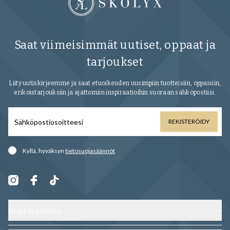
Saat viimeisimmät uutiset, oppaat ja
tarjoukset
Liity uutiskirjeemme ja saat etuoikeuden uusimpiin tuotteisiin, oppaisiin,
erikoistarjouksiin ja ajattomiin inspiraatioihin suoraan sähköpostiisi.
REKISTERÖIDY
Kyllä, hyväksyn
tietosuojasäännöt
Asiakaspalvelu
Ota yhteyttä