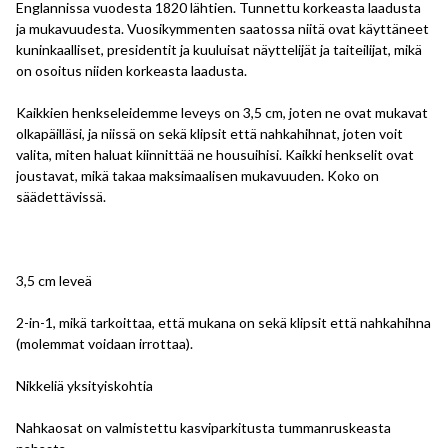
Englannissa vuodesta 1820 lähtien. Tunnettu korkeasta laadusta
ja mukavuudesta. Vuosikymmenten saatossa niitä ovat käyttäneet
kuninkaalliset, presidentit ja kuuluisat näyttelijät ja taiteilijat, mikä
on osoitus niiden korkeasta laadusta.
Kaikkien henkseleidemme leveys on 3,5 cm, joten ne ovat mukavat
olkapäilläsi, ja niissä on sekä klipsit että nahkahihnat, joten voit
valita, miten haluat kiinnittää ne housuihisi. Kaikki henkselit ovat
joustavat, mikä takaa maksimaalisen mukavuuden. Koko on
säädettävissä.
3,5 cm leveä
2-in-1, mikä tarkoittaa, että mukana on sekä klipsit että nahkahihna
(molemmat voidaan irrottaa).
Nikkeliä yksityiskohtia
Nahkaosat on valmistettu kasviparkitusta tummanruskeasta