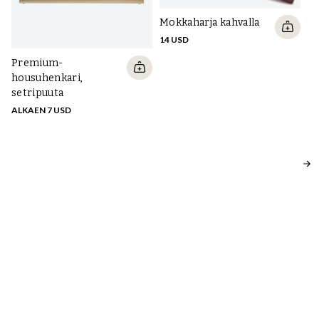
Mokkaharja kahvalla
14 USD
Premium-
Ya
housuhenkari,
ma
setripuuta
v
ALKAEN 7 USD
29