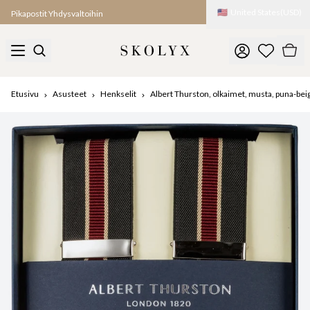
🇺🇸
United States
(
USD
)
Pikapostit Yhdysvaltoihin
Etusivu
Asusteet
Henkselit
Albert Thurston, olkaimet, musta, puna-beig