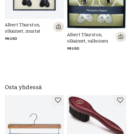
Albert Thurston,
Al
olkaimet, mustat
ol
Albert Thurston,
98 USD
98
olkaimet, valkoinen
98 USD
Osta yhdessä