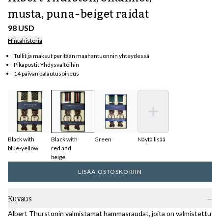
musta, puna-beiget raidat
98 USD
Hintahistoria
Tullit ja maksut peritään maahantuonnin yhteydessä
Pikapostit Yhdysvaltoihin
14 päivän palautusoikeus
Black with
Black with
Green
Näytä lisää
blue-yellow
red and
beige
LISÄÄ OSTOSKORIIN
Kuvaus
Albert Thurstonin valmistamat hammasraudat, joita on valmistettu