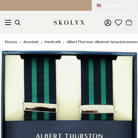
🇺🇸
United States
(
USD
)
Etusivu
Asusteet
Henkselit
Albert Thurston, olkaimet, laivastonsininen 