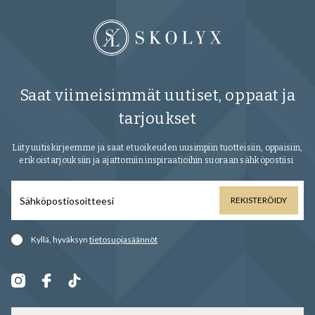
Saat viimeisimmät uutiset, oppaat ja
tarjoukset
Liity uutiskirjeemme ja saat etuoikeuden uusimpiin tuotteisiin, oppaisiin,
erikoistarjouksiin ja ajattomiin inspiraatioihin suoraan sähköpostiisi.
REKISTERÖIDY
Kyllä, hyväksyn
tietosuojasäännöt