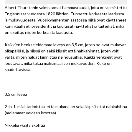
Albert Thurstonin valmistamat hammasraudat, joita on valmistettu
Englannissa vuodesta 1820 lähtien. Tunnettu korkeasta laadusta
ja mukavuudesta. Vuosikymmenten saatossa niitä ovat käyttäneet
kuninkaalliset, presidentit ja kuuluisat näyttelijät ja taiteilijat, mikä
on osoitus niiden korkeasta laadusta.
Kaikkien henkseleidemme leveys on 3,5 cm, joten ne ovat mukavat
olkapäilläsi, ja niissä on sekä klipsit että nahkahihnat, joten voit
valita, miten haluat kiinnittää ne housuihisi. Kaikki henkselit ovat
joustavat, mikä takaa maksimaalisen mukavuuden. Koko on
säädettävissä.
3,5 cm leveä
2-in-1, mikä tarkoittaa, että mukana on sekä klipsit että nahkahihna
(molemmat voidaan irrottaa).
Nikkeliä yksityiskohtia