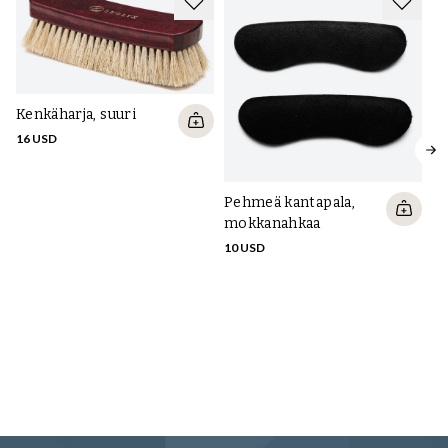
Kenkäharja, suuri
16 USD
Pehmeä kantapala,
mokkanahkaa
10 USD
Ke
ve
40