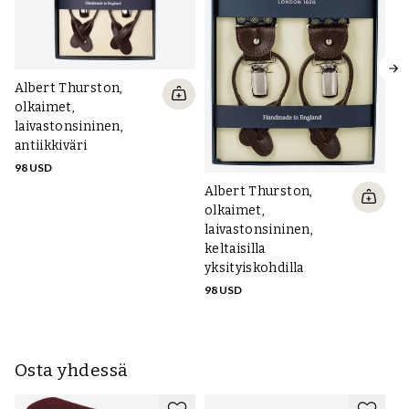
Albert Thurston,
olkaimet,
laivastonsininen,
antiikkiväri
Al
98 USD
ol
Albert Thurston,
la
olkaimet,
pu
laivastonsininen,
98
keltaisilla
yksityiskohdilla
98 USD
Osta yhdessä