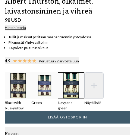
Albert Thurston, olkaimet,
laivastonsininen ja vihreä
98 USD
Hintahistoria
Tullit ja maksut peritään maahantuonnin yhteydessä
Pikapostit Yhdysvaltoihin
14 päivän palautusoikeus
4.9
Perustuu 22 arvosteluun
Black with
Green
Navy and
Näytä lisää
blue-yellow
green
LISÄÄ OSTOSKORIIN
Kuvaus