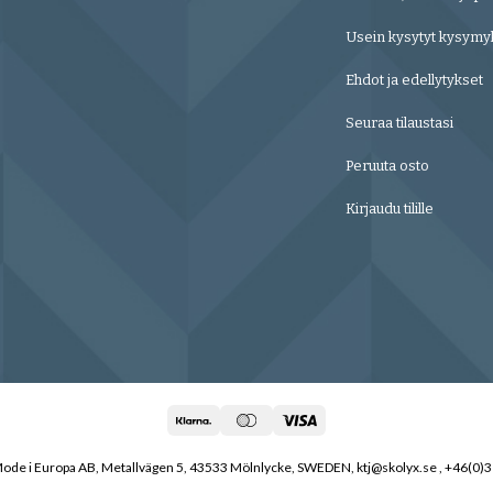
Usein kysytyt kysymy
Ehdot ja edellytykset
Seuraa tilaustasi
Peruuta osto
Kirjaudu tilille
de i Europa AB, Metallvägen 5, 43533 Mölnlycke, SWEDEN, ktj@skolyx.se , +46(0)