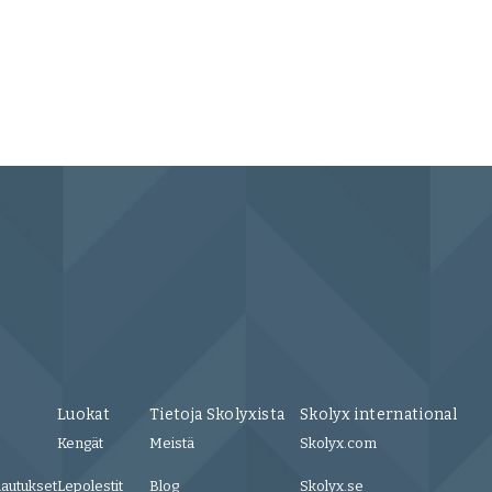
Luokat
Tietoja Skolyxista
Skolyx international
Kengät
Meistä
Skolyx.com
lautukset
Lepolestit
Blog
Skolyx.se