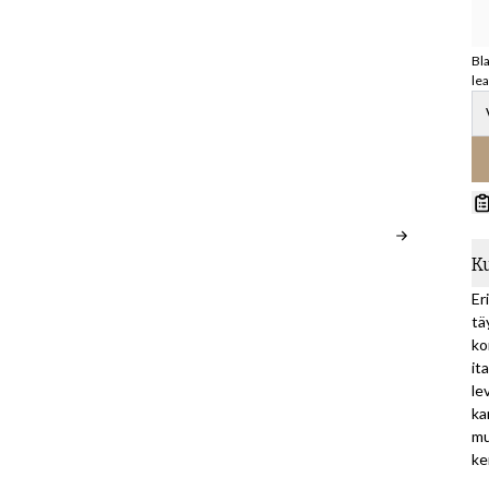
Bl
le
K
Er
tä
ko
it
le
ka
mu
ke