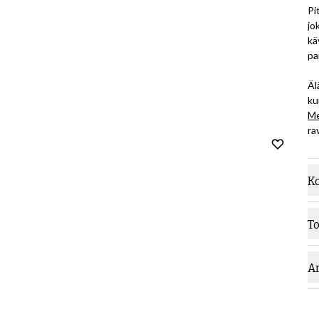
Pi
jo
kä
pa
Äl
ku
Me
ra
K
T
A