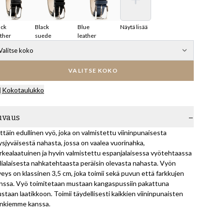
ack
Black
Blue
Näytä lisää
ather
suede
leather
Valitse koko
VALITSE KOKO
Kokotaulukko
uvaus
ittäin edullinen vyö, joka on valmistettu viininpunaisesta
ysjyväisestä nahasta, jossa on vaalea vuorinahka,
rkealaatuinen ja hyvin valmistettu espanjalaisessa vyötehtaassa
alialaisesta nahkatehtaasta peräisin olevasta nahasta. Vyön
veys on klassinen 3,5 cm, joka toimii sekä puvun että farkkujen
nssa. Vyö toimitetaan mustaan kangaspussiin pakattuna
staan laatikkoon. Toimii täydellisesti kaikkien viininpunaisten
nkiemme kanssa.