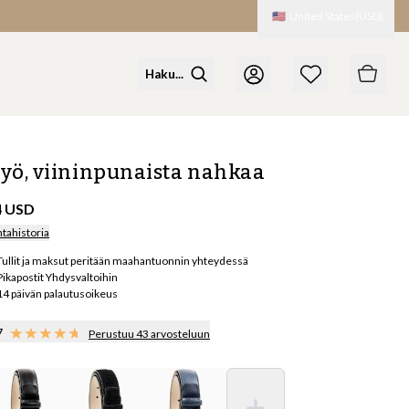
🇺🇸
United States
(
USD
)
yö, viininpunaista nahkaa
4 USD
ntahistoria
Tullit ja maksut peritään maahantuonnin yhteydessä
Pikapostit Yhdysvaltoihin
14 päivän palautusoikeus
7
Perustuu 43 arvosteluun