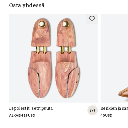
Osta yhdessä
Lepolestit, setripuuta
Kenkien ja sa
ALKAEN 19 USD
40 USD