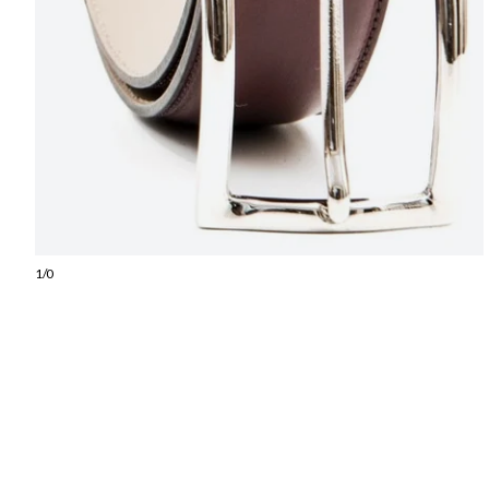
1
/
0