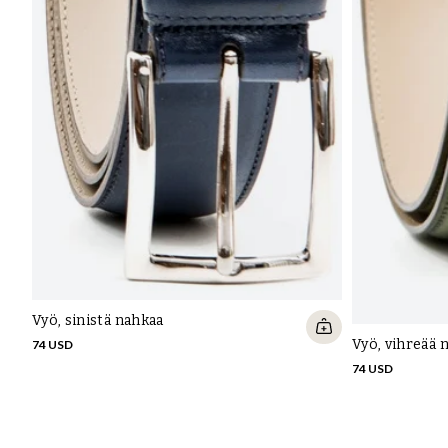
Vyö, sinistä nahkaa
Vyö, vihreää 
74 USD
74 USD