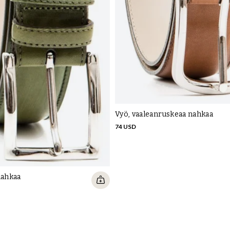
Vyö, vaaleanruskeaa nahkaa
74 USD
nahkaa