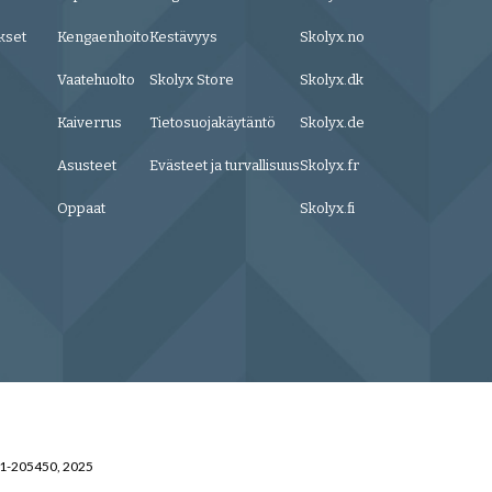
kset
Kengaenhoito
Kestävyys
Skolyx.no
Vaatehuolto
Skolyx Store
Skolyx.dk
Kaiverrus
Tietosuojakäytäntö
Skolyx.de
Asusteet
Evästeet ja turvallisuus
Skolyx.fr
Oppaat
Skolyx.fi
31-205450, 2025