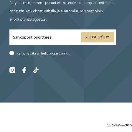
Liity uutiskirjeemme ja saat etuoikeuden uusimpiin tuotteisiin,
oppaisiin, erikoistarjouksiin ja ajattomiin inspiraatioihin
suoraan sähköpostiisi.
REKISTERÖIDY
Kyllä, hyväksyn
tietosuojasäännöt
556949-6630 Mo