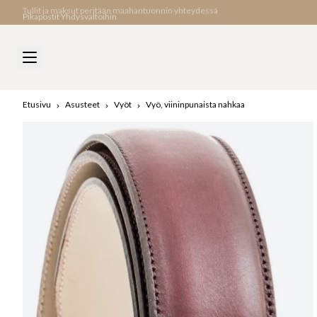
Pikapostit Yhdysvaltoihin
Etusivu
Asusteet
Vyöt
Vyö, viininpunaista nahkaa