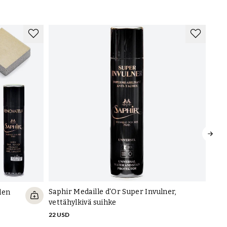
Saphir Medaille d'Or Super Invulner,
den
Tarr
vettähylkivä suihke
9 US
22 USD