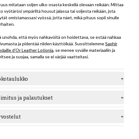
tuus mitataan soljen ulko-osasta keskellä olevaan reikään. Mittaa
ko vyötärösi ympäriltä housut jalassa tai soljesta reikään, jota
ytät omistamassasi vyössä, jotta näet, mikä pituus sopii sinulle
rhaiten.
ä unohda, että myös nahkavöitä on hoidettava, se estää nahkaa
ivumasta ja pidentää niiden käyttöikää. Suosittelemme
Saphir
daille d'Or Leather Lotionia
, se menee syvälle materiaaliin ja
vitsee ja suojaa, samalla se ei värjää vaatteitasi.
okotaulukko
oimitus ja palautukset
rvostelut