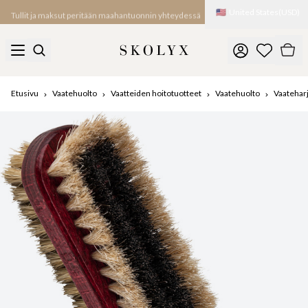
🇺🇸
United States
(
USD
)
Tullit ja maksut peritään maahantuonnin yhteydessä
Etusivu
Vaatehuolto
Vaatteiden hoitotuotteet
Vaatehuolto
Vaateharj