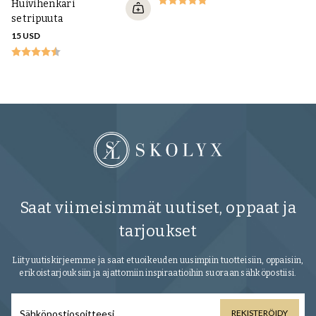
Huivihenkari
Re
setripuuta
ke
15 USD
22
Saat viimeisimmät uutiset, oppaat ja
tarjoukset
Liity uutiskirjeemme ja saat etuoikeuden uusimpiin tuotteisiin, oppaisiin,
erikoistarjouksiin ja ajattomiin inspiraatioihin suoraan sähköpostiisi.
REKISTERÖIDY