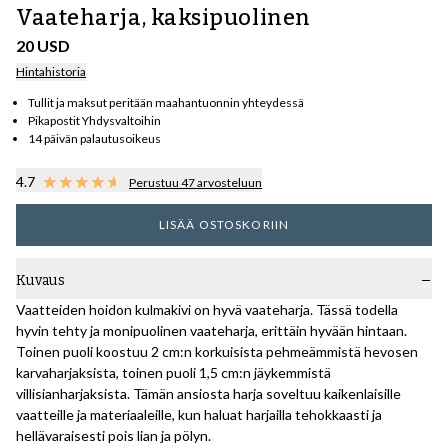
Vaateharja, kaksipuolinen
20 USD
Hintahistoria
Tullit ja maksut peritään maahantuonnin yhteydessä
Pikapostit Yhdysvaltoihin
14 päivän palautusoikeus
4.7
Perustuu 47 arvosteluun
LISÄÄ OSTOSKORIIN
Kuvaus
Vaatteiden hoidon kulmakivi on hyvä vaateharja. Tässä todella
hyvin tehty ja monipuolinen vaateharja, erittäin hyvään hintaan.
Toinen puoli koostuu 2 cm:n korkuisista pehmeämmistä hevosen
karvaharjaksista, toinen puoli 1,5 cm:n jäykemmistä
villisianharjaksista. Tämän ansiosta harja soveltuu kaikenlaisille
vaatteille ja materiaaleille, kun haluat harjailla tehokkaasti ja
hellävaraisesti pois lian ja pölyn.