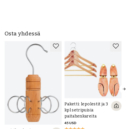
Osta yhdessä
Paketti: lepolestit ja 3
kpl setripuisia
paitahenkareita
45 USD
Sa