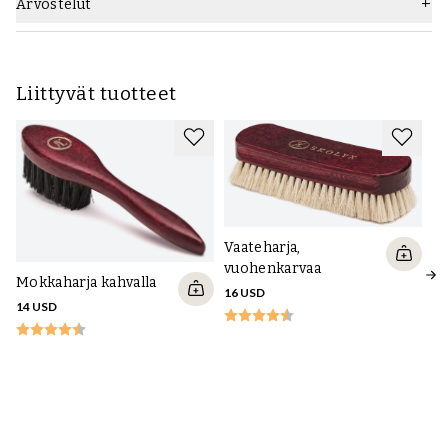
Arvostelut
Liittyvät tuotteet
Vaateharja,
vuohenkarvaa
Mokkaharja kahvalla
16 USD
14 USD
Ke
16