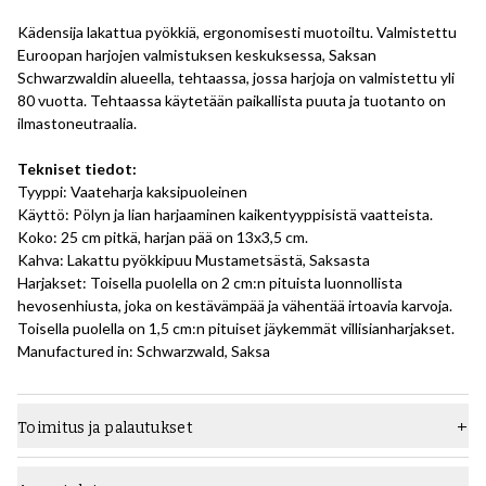
Kädensija lakattua pyökkiä, ergonomisesti muotoiltu. Valmistettu
Euroopan harjojen valmistuksen keskuksessa, Saksan
Schwarzwaldin alueella, tehtaassa, jossa harjoja on valmistettu yli
80 vuotta. Tehtaassa käytetään paikallista puuta ja tuotanto on
ilmastoneutraalia.
Tekniset tiedot:
Tyyppi: Vaateharja kaksipuoleinen
Käyttö: Pölyn ja lian harjaaminen kaikentyyppisistä vaatteista.
Koko: 25 cm pitkä, harjan pää on 13x3,5 cm.
Kahva: Lakattu pyökkipuu Mustametsästä, Saksasta
Harjakset: Toisella puolella on 2 cm:n pituista luonnollista
hevosenhiusta, joka on kestävämpää ja vähentää irtoavia karvoja.
Toisella puolella on 1,5 cm:n pituiset jäykemmät villisianharjakset.
Manufactured in: Schwarzwald, Saksa
Toimitus ja palautukset