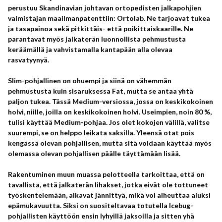
perustuu Skandinavian johtavan ortopedisten jalkapohjien
valmistajan maailmanpatenttiin: Ortolab. Ne tarjoavat tukea
ja tasapainoa sekä pitkittäis- että poikittaiskaarille. Ne
parantavat myös jalkaterän luonnollista pehmustusta
keräämällä ja vahvistamalla kantapään alla olevaa
rasvatyynyä.
Slim-pohjallinen on ohuempi ja siinä on vähemmän
pehmustusta kuin sisaruksessa Fat, mutta se antaa yhtä
paljon tukea. Tässä Medium-versiossa, jossa on keskikokoinen
holvi, niille, joilla on keskikokoinen holvi. Useimpien, noin 80 %,
tulisi käyttää Medium-pohjaa. Jos olet kokojen välillä, valitse
suurempi, se on helppo leikata saksilla. Yleensä otat pois
kengässä olevan pohjallisen, mutta sitä voidaan käyttää myös
olemassa olevan pohjallisen päälle täyttämään lisää.
Rakentuminen muun muassa pelotteella tarkoittaa, että on
tavallista, että jalkaterän lihakset, jotka eivät ole tottuneet
työskentelemään, alkavat jännittyä, mikä voi aiheuttaa aluksi
epämukavuutta. Siksi on suositeltavaa totutella Icebug-
pohjallisten käyttöön ensin lyhyillä jaksoilla ja sitten yhä