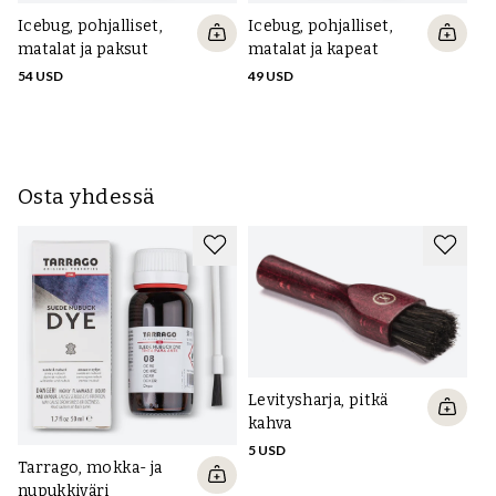
Icebug, pohjalliset,
Icebug, pohjalliset,
Ic
matalat ja paksut
matalat ja kapeat
pe
ja
54 USD
49 USD
54
Osta yhdessä
Levitysharja, pitkä
kahva
5 USD
Tarrago, mokka- ja
S
nupukkiväri
le