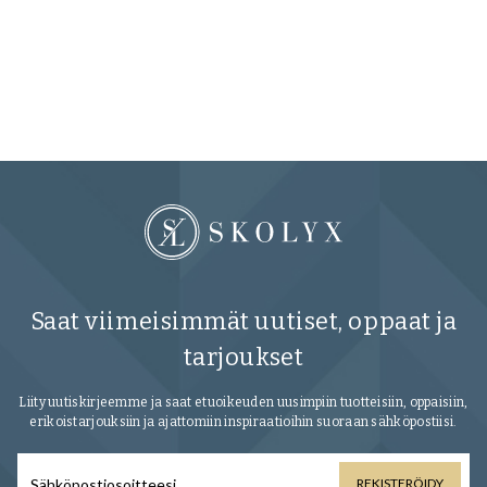
Saat viimeisimmät uutiset, oppaat ja
tarjoukset
Liity uutiskirjeemme ja saat etuoikeuden uusimpiin tuotteisiin, oppaisiin,
erikoistarjouksiin ja ajattomiin inspiraatioihin suoraan sähköpostiisi.
REKISTERÖIDY