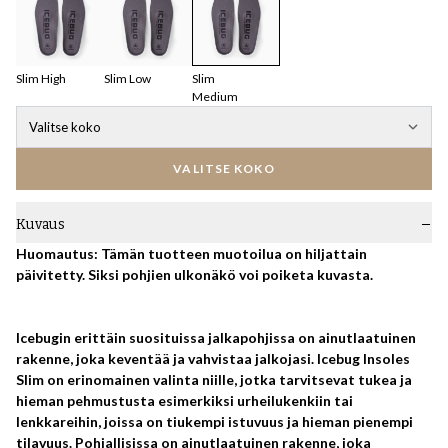
Slim High
Slim Low
Slim
Medium
Valitse koko
VALITSE KOKO
Kuvaus
Huomautus: Tämän tuotteen muotoilua on hiljattain
päivitetty. Siksi pohjien ulkonäkö voi poiketa kuvasta.
Icebugin erittäin suosituissa jalkapohjissa on ainutlaatuinen
rakenne, joka keventää ja vahvistaa jalkojasi. Icebug Insoles
Slim on erinomainen valinta niille, jotka tarvitsevat tukea ja
hieman pehmustusta esimerkiksi urheilukenkiin tai
lenkkareihin, joissa on tiukempi istuvuus ja hieman pienempi
tilavuus. Pohjallisissa on ainutlaatuinen rakenne, joka