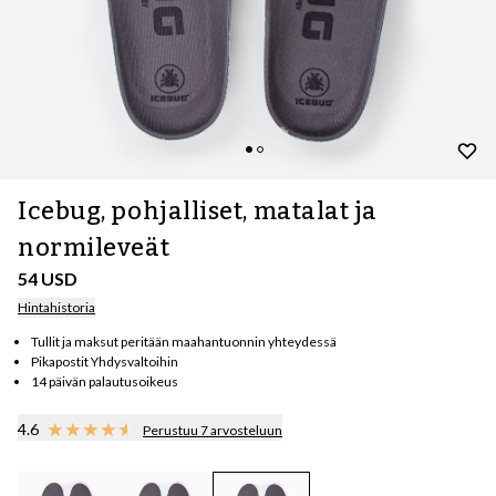
Icebug, pohjalliset, matalat ja
normileveät
54 USD
Hintahistoria
Tullit ja maksut peritään maahantuonnin yhteydessä
Pikapostit Yhdysvaltoihin
14 päivän palautusoikeus
4.6
Perustuu 7 arvosteluun