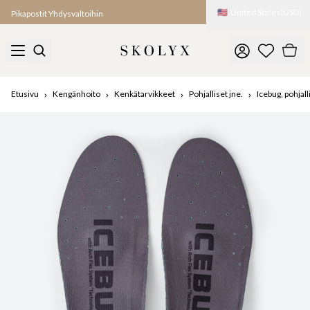
🇺🇸
United States
(
USD
)
Pikapostit Yhdysvaltoihin
Etusivu
Kengänhoito
Kenkätarvikkeet
Pohjalliset jne.
Icebug, pohjall