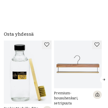
AL
Osta yhdessä
Premium-
housuhenkari,
setripuuta