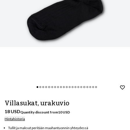
Villasukat, urakuvio
18 USD
Quantity discount from
10
USD
Hintahistoria
Tullit ja maksut peritään maahantuonnin yhteydessä