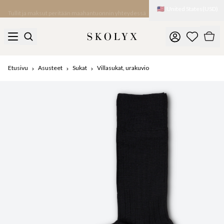
🇺🇸
United States
(
USD
)
Tullit ja maksut peritään maahantuonnin yhteydessä
Etusivu
Asusteet
Sukat
Villasukat, urakuvio