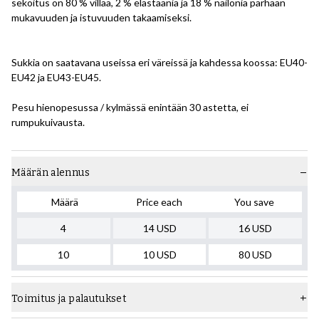
sekoitus on 80 % villaa, 2 % elastaania ja 18 % nailonia parhaan
mukavuuden ja istuvuuden takaamiseksi.
Sukkia on saatavana useissa eri väreissä ja kahdessa koossa: EU40-
EU42 ja EU43-EU45.
Pesu hienopesussa / kylmässä enintään 30 astetta, ei
rumpukuivausta.
Määrän alennus
Määrä
Price each
You save
4
14
USD
16
USD
10
10
USD
80
USD
Toimitus ja palautukset