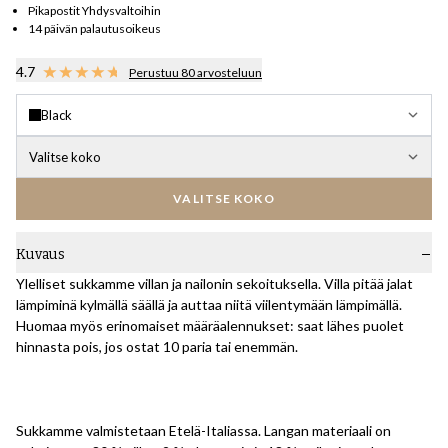
Pikapostit Yhdysvaltoihin
14 päivän palautusoikeus
4.7
Perustuu 80 arvosteluun
Black
Valitse koko
VALITSE KOKO
Kuvaus
Ylelliset sukkamme villan ja nailonin sekoituksella. Villa pitää jalat
lämpiminä kylmällä säällä ja auttaa niitä viilentymään lämpimällä.
Huomaa myös erinomaiset määräalennukset: saat lähes puolet
hinnasta pois, jos ostat 10 paria tai enemmän.
Sukkamme valmistetaan Etelä-Italiassa. Langan materiaali on