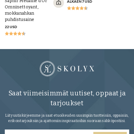
Saphir Medaille d'Or
ALKAEN 7 USD
Ya
Omninettoyant,
ma
mokkanahkan
v
puhdistusaine
29
22 USD
Saat viimeisimmät uutiset, oppaat ja
tarjoukset
Liity uutiskirjeemme ja saat etuoikeuden uusimpiin tuotteisiin, oppaisiin,
erikoistarjouksiin ja ajattomiin inspiraatioihin suoraan sähköpostiisi.