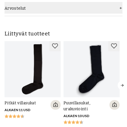
Arvostelut
Liittyvät tuotteet
Pitkät villasukat
Puuvillasukat,
urakuviointi
ALKAEN 11 USD
ALKAEN 10 USD
Pi