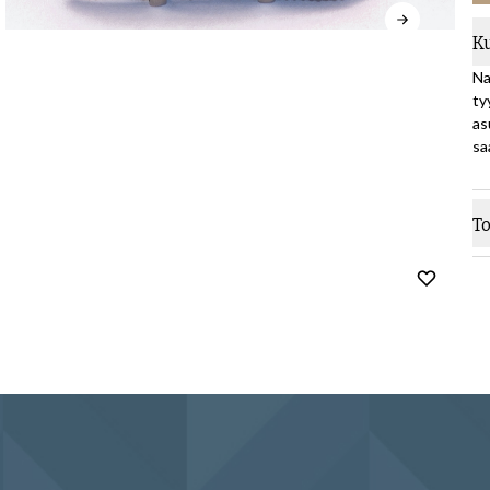
K
Na
ty
as
sa
T