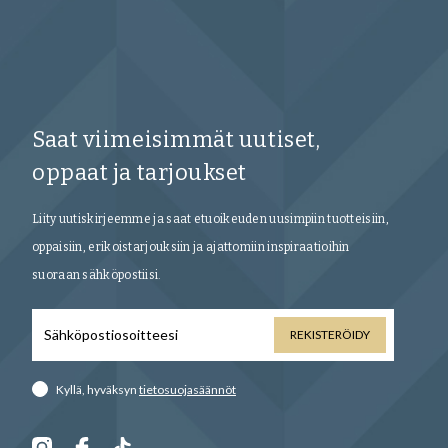
Saat viimeisimmät uutiset,
oppaat ja tarjoukset
Liity uutiskirjeemme ja saat etuoikeuden uusimpiin tuotteisiin,
oppaisiin, erikoistarjouksiin ja ajattomiin inspiraatioihin
suoraan sähköpostiisi.
REKISTERÖIDY
Kyllä, hyväksyn
tietosuojasäännöt