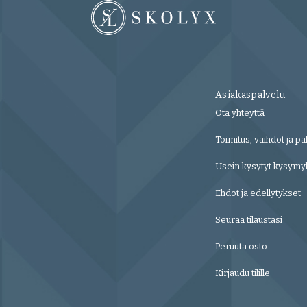
Asiakaspalvelu
Ota yhteyttä
Toimitus, vaihdot ja pa
Usein kysytyt kysymy
Ehdot ja edellytykset
Seuraa tilaustasi
Peruuta osto
Kirjaudu tilille