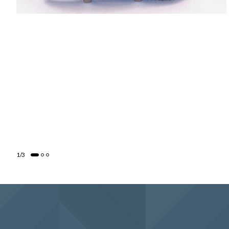
1
/
3