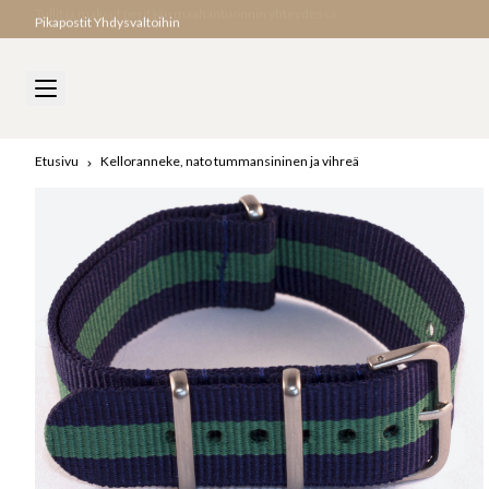
Pikapostit Yhdysvaltoihin
Etusivu
Kelloranneke, nato tummansininen ja vihreä