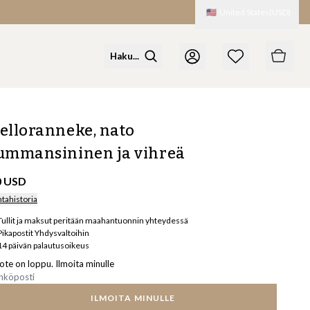
🇺🇸
United States
(
USD
)
elloranneke, nato
ummansininen ja vihreä
0 USD
ntahistoria
Tullit ja maksut peritään maahantuonnin yhteydessä
Pikapostit Yhdysvaltoihin
14 päivän palautusoikeus
ote on loppu. Ilmoita minulle
ILMOITA MINULLE