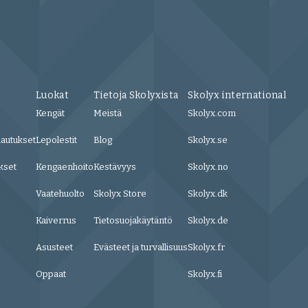
Luokat
Tietoja Skolyxista
Skolyx international
Kengät
Meistä
Skolyx.com
lautukset
Lepolestit
Blog
Skolyx.se
kset
Kengaenhoito
Kestävyys
Skolyx.no
Vaatehuolto
Skolyx Store
Skolyx.dk
Kaiverrus
Tietosuojakäytäntö
Skolyx.de
Asusteet
Evästeet ja turvallisuus
Skolyx.fr
Oppaat
Skolyx.fi