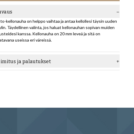
uvaus
to-kellonauha on helppo vaihtaa ja antaa kellollesi täysin uuden
ylin. Täydellinen valinta, jos haluat kellonauhan sopivan muiden
usteidesi kanssa. Kellonauha on 20 mm leveä ja sitä on
atavana useissa eri väreissä.
oimitus ja palautukset