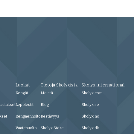
Luokat
Tietoja Skolyxista
Skolyx international
Kengät
Meistä
Skolyx.com
lautukset
Lepolestit
Blog
Skolyx.se
kset
Kengaenhoito
Kestävyys
Skolyx.no
Vaatehuolto
Skolyx Store
Skolyx.dk