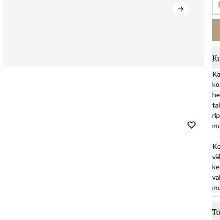
K
Kä
ko
he
ta
ri
mu
Ke
vä
ke
vä
mu
T