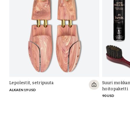
Lepolestit, setripuuta
Suuri mokkan
hoitopaketti
ALKAEN 19 USD
90 USD