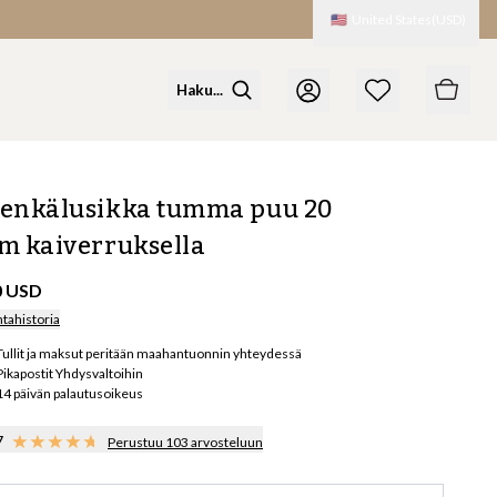
🇺🇸
United States
(
USD
)
enkälusikka tumma puu 20
m kaiverruksella
0 USD
ntahistoria
Tullit ja maksut peritään maahantuonnin yhteydessä
Pikapostit Yhdysvaltoihin
14 päivän palautusoikeus
7
Perustuu 103 arvosteluun