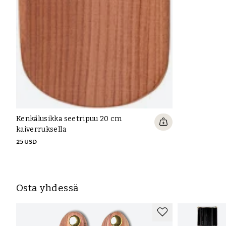
Kenkälusikka seetripuu 20 cm
kaiverruksella
25 USD
Osta yhdessä