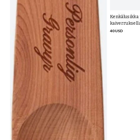
Kenkälusikka
kaiverruksell
40 USD