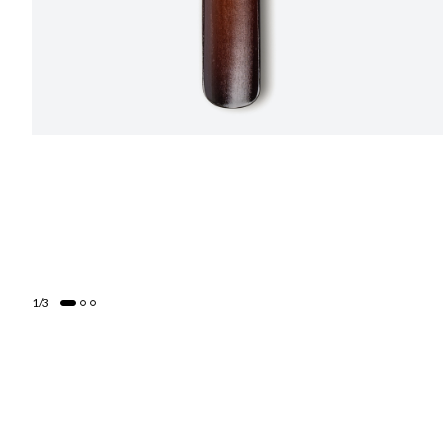
1
/
3