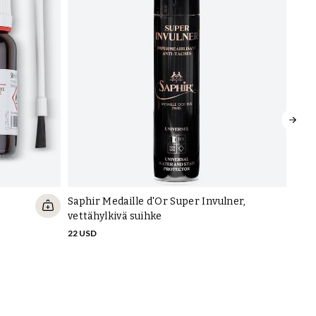
Saphir Medaille d'Or Super Invulner,
vettähylkivä suihke
22 USD
Saph
mok
22 U