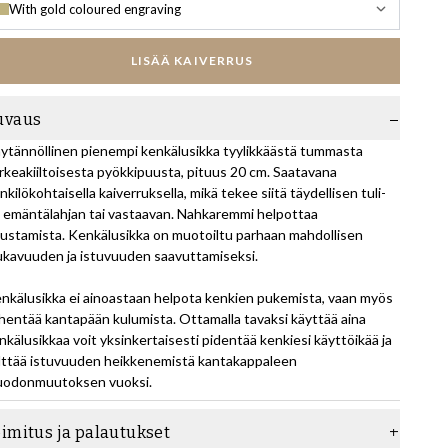
With gold coloured engraving
LISÄÄ KAIVERRUS
uvaus
ytännöllinen pienempi kenkälusikka tyylikkäästä tummasta
rkeakiiltoisesta pyökkipuusta, pituus 20 cm. Saatavana
nkilökohtaisella kaiverruksella, mikä tekee siitä täydellisen tuli-
i emäntälahjan tai vastaavan. Nahkaremmi helpottaa
pustamista. Kenkälusikka on muotoiltu parhaan mahdollisen
kavuuden ja istuvuuden saavuttamiseksi.
nkälusikka ei ainoastaan helpota kenkien pukemista, vaan myös
hentää kantapään kulumista. Ottamalla tavaksi käyttää aina
nkälusikkaa voit yksinkertaisesti pidentää kenkiesi käyttöikää ja
lttää istuvuuden heikkenemistä kantakappaleen
odonmuutoksen vuoksi.
oimitus ja palautukset