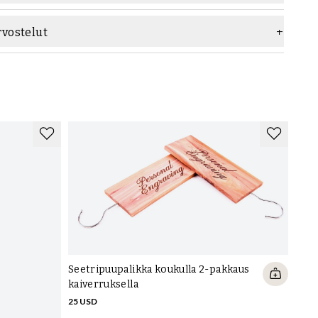
rvostelut
Seetripuupalikka koukulla 2-pakkaus
kaiverruksella
25 USD