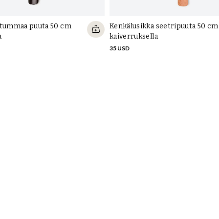
 tummaa puuta 50 cm
Kenkälusikka seetripuuta 50 cm
a
kaiverruksella
35 USD