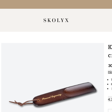
K
c
3
Hi
4.