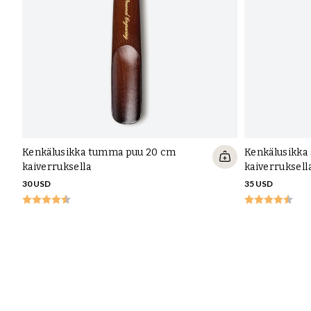
Kenkälusikka tumma puu 20 cm
Kenkälusikka
kaiverruksella
kaiverruksell
30 USD
35 USD