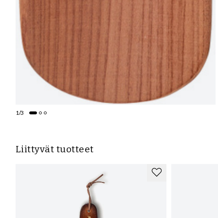
1
/
3
Liittyvät tuotteet