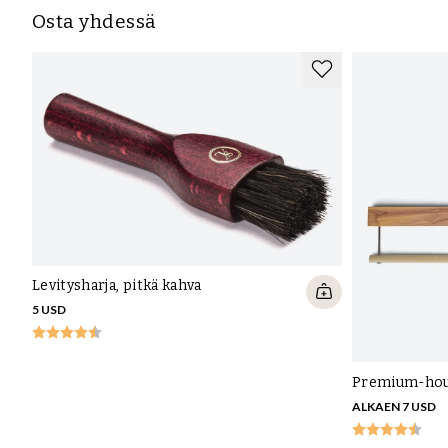
Osta yhdessä
Levitysharja, pitkä kahva
5 USD
Premium-hous
ALKAEN 7 USD