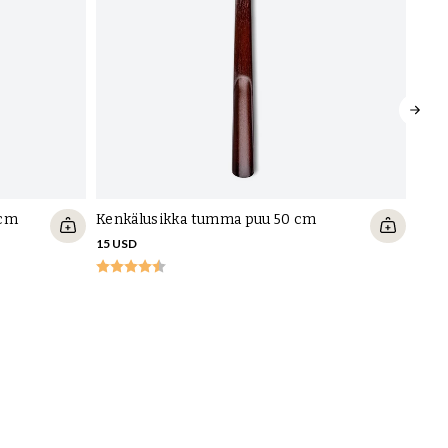
 cm
Kenkälusikka tumma puu 50 cm
15 USD
Kenk
15 U