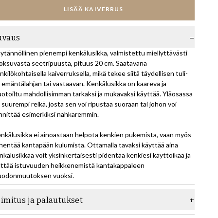
LISÄÄ KAIVERRUS
uvaus
ytännöllinen pienempi kenkälusikka, valmistettu miellyttävästi
oksuvasta seetripuusta, pituus 20 cm. Saatavana
nkilökohtaisella kaiverruksella, mikä tekee siitä täydellisen tuli-
i emäntälahjan tai vastaavan. Kenkälusikka on kaareva ja
otoiltu mahdollisimman tarkaksi ja mukavaksi käyttää. Yläosassa
 suurempi reikä, josta sen voi ripustaa suoraan tai johon voi
innittää esimerkiksi nahkaremmin.
nkälusikka ei ainoastaan helpota kenkien pukemista, vaan myös
hentää kantapään kulumista. Ottamalla tavaksi käyttää aina
nkälusikkaa voit yksinkertaisesti pidentää kenkiesi käyttöikää ja
lttää istuvuuden heikkenemistä kantakappaleen
odonmuutoksen vuoksi.
oimitus ja palautukset