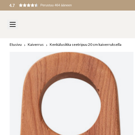
Tullit ja maksut peritään maahantuonnin yhteydessä
Etusivu
Kaiverrus
Kenkälusikka seetripuu 20 cm kaiverruksella