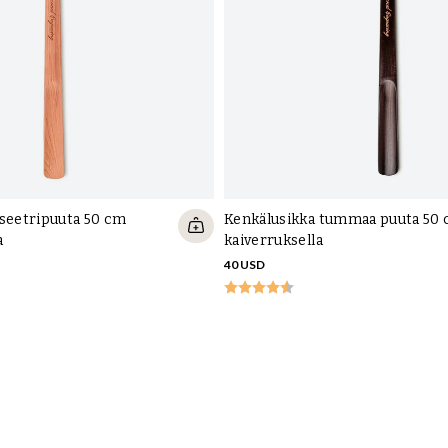
 seetripuuta 50 cm
Kenkälusikka tummaa puuta 50
a
kaiverruksella
40 USD