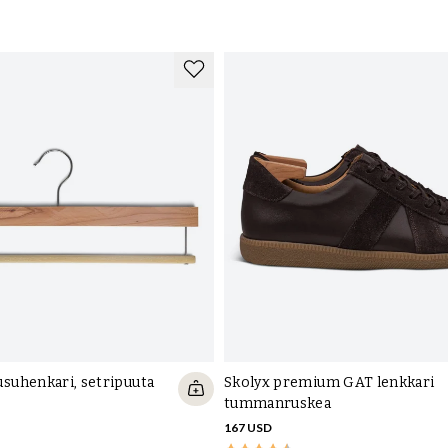
uhenkari, setripuuta
Skolyx premium GAT lenkkari
tummanruskea
167 USD