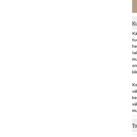
K
Kä
tu
he
ta
mu
on
ki
Ke
vä
ke
vä
mu
T