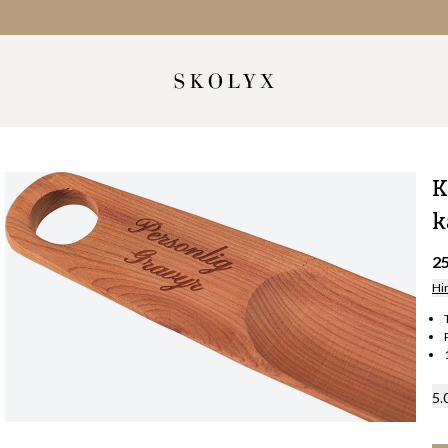
K
k
2
Hi
5.