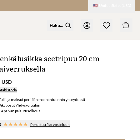
🇺🇸
United States
(
USD
)
enkälusikka seetripuu 20 cm
aiverruksella
5 USD
ntahistoria
Tullit ja maksut peritään maahantuonnin yhteydessä
Pikapostit Yhdysvaltoihin
14 päivän palautusoikeus
0
Perustuu 5 arvosteluun