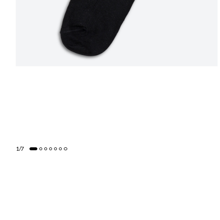
1
/
7