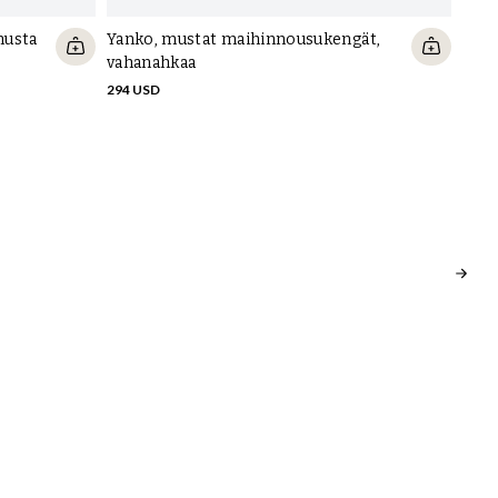
musta
Yanko, mustat maihinnousukengät,
Skol
vahanahkaa
tum
294 USD
167 