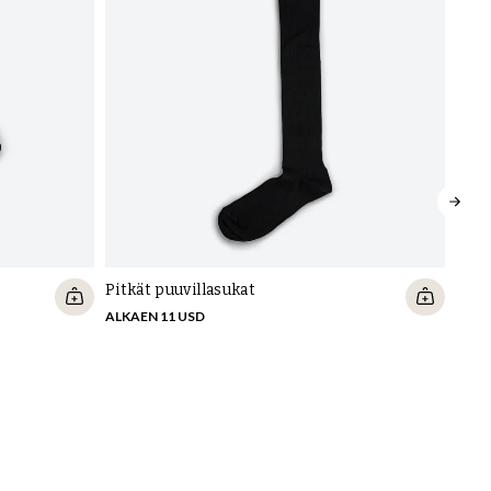
Setr
13 U
Pitkät puuvillasukat
ALKAEN 11 USD