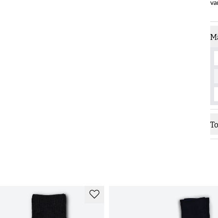
va
M
T