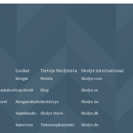
Luokat
Tietoja Skolyxista
Skolyx international
Kengät
Meistä
Skolyx.com
lautukset
Lepolestit
Blog
Skolyx.se
kset
Kengaenhoito
Kestävyys
Skolyx.no
Vaatehuolto
Skolyx Store
Skolyx.dk
Kaiverrus
Tietosuojakäytäntö
Skolyx.de