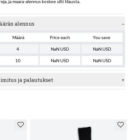
reja, ja maara-alennus koskee silti tilausta.
äärän alennus
Määrä
Price each
You save
4
NaN
USD
NaN
USD
10
NaN
USD
NaN
USD
oimitus ja palautukset