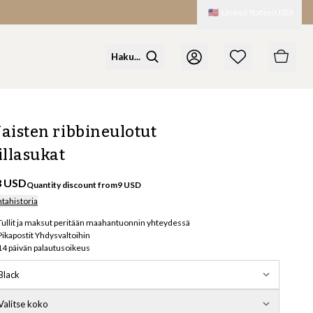
🇺🇸
United States
(
USD
)
aisten ribbineulotut
illasukat
8 USD
Quantity discount from
9
USD
ntahistoria
Tullit ja maksut peritään maahantuonnin yhteydessä
Pikapostit Yhdysvaltoihin
14 päivän palautusoikeus
Black
Valitse koko