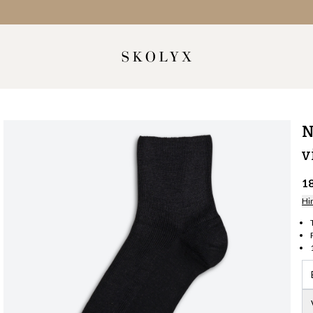
N
v
1
Hi