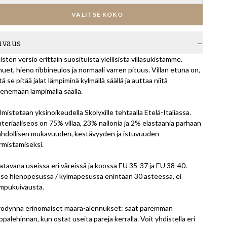
VALITSE KOKO
uvaus
isten versio erittäin suosituista ylellisistä villasukistamme.
uet, hieno ribbineulos ja normaali varren pituus. Villan etuna on,
tä se pitää jalat lämpiminä kylmällä säällä ja auttaa niitä
ilenemään lämpimällä säällä.
lmistetaan yksinoikeudella Skolyxille tehtaalla Etelä-Italiassa.
teriaaliseos on 75% villaa, 23% nailonia ja 2% elastaania parhaan
hdollisen mukavuuden, kestävyyden ja istuvuuden
rmistamiseksi.
atavana useissa eri väreissä ja koossa EU 35-37 ja EU 38-40.
se hienopesussa / kylmäpesussa enintään 30 asteessa, ei
mpukuivausta.
odynna erinomaiset maara-alennukset: saat paremman
ppalehinnan, kun ostat useita pareja kerralla. Voit yhdistella eri