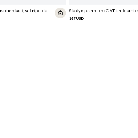
uhenkari, setripuuta
Skolyx premium GAT lenkkari 
167 USD