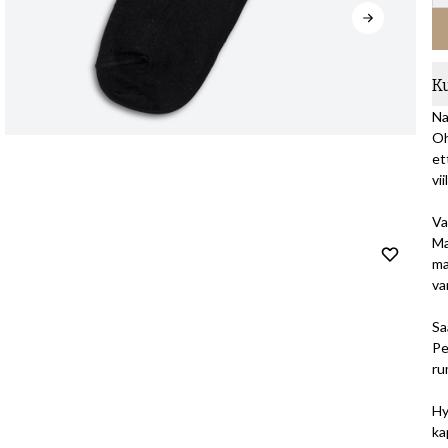
K
Na
Oh
et
vi
Va
Ma
ma
va
Sa
Pe
ru
Hy
ka