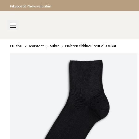
Pikapostit Yhdysvaltoihin
Etusivu
Asusteet
Sukat
Naisten ribbineulotut villasukat