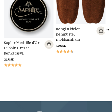
Kengän kielen
pehmuste,
mokkanahkaa
Saphir Medaille d'Or
10 USD
Dubbin Grease -
kenkärasva
21 USD
Ke
16