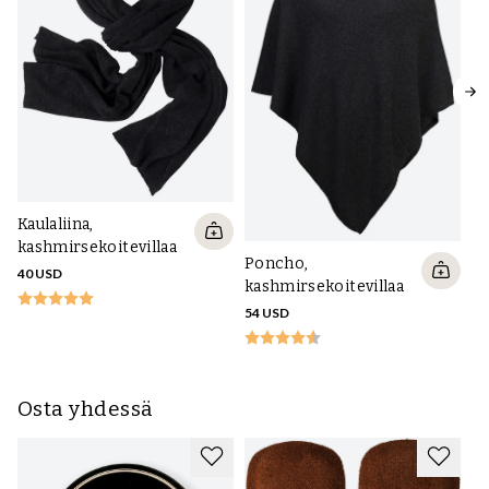
Kaulaliina,
Pi
kashmirsekoitevillaa
ka
Poncho,
40 USD
kashmirsekoitevillaa
69
54 USD
Osta yhdessä