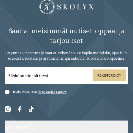
Saat viimeisimmät uutiset, oppaat ja
tarjoukset
Liity uutiskirjeemme ja saat etuoikeuden uusimpiin tuotteisiin, oppaisiin,
erikoistarjouksiin ja ajattomiin inspiraatioihin suoraan sähköpostiisi.
REKISTERÖIDY
Kyllä, hyväksyn
tietosuojasäännöt
Asiakaspalvelu