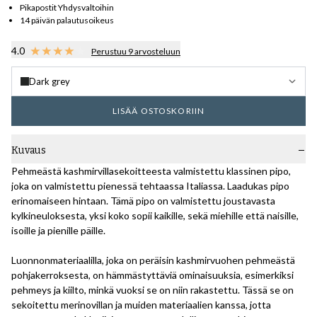
Pikapostit Yhdysvaltoihin
14 päivän palautusoikeus
4.0
Perustuu 9 arvosteluun
Dark grey
LISÄÄ OSTOSKORIIN
Kuvaus
Pehmeästä kashmirvillasekoitteesta valmistettu klassinen pipo,
joka on valmistettu pienessä tehtaassa Italiassa. Laadukas pipo
erinomaiseen hintaan. Tämä pipo on valmistettu joustavasta
kylkineuloksesta, yksi koko sopii kaikille, sekä miehille että naisille,
isoille ja pienille päille.
Luonnonmateriaalilla, joka on peräisin kashmirvuohen pehmeästä
pohjakerroksesta, on hämmästyttäviä ominaisuuksia, esimerkiksi
pehmeys ja kiilto, minkä vuoksi se on niin rakastettu. Tässä se on
sekoitettu merinovillan ja muiden materiaalien kanssa, jotta