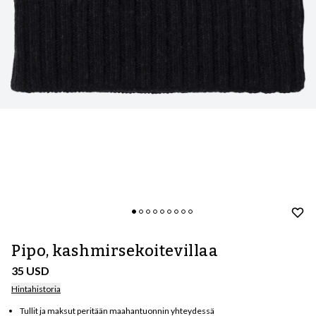
Pipo, kashmirsekoitevillaa
35 USD
Hintahistoria
Tullit ja maksut peritään maahantuonnin yhteydessä