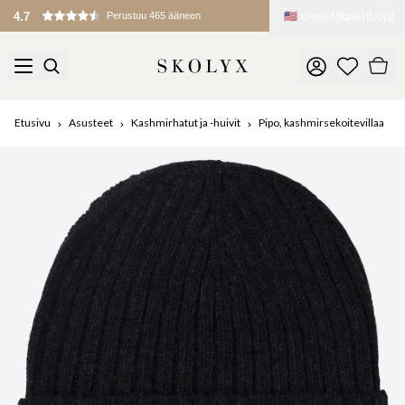
🇺🇸
United States
(
USD
)
Etusivu
Asusteet
Kashmirhatut ja -huivit
Pipo, kashmirsekoitevillaa